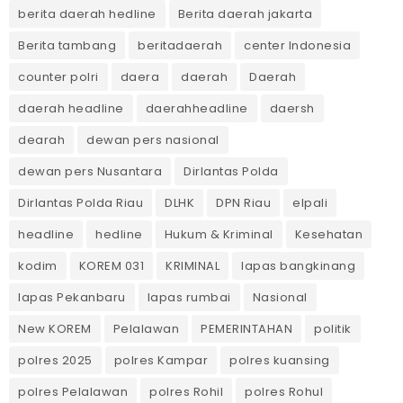
berita daerah hedline
Berita daerah jakarta
Berita tambang
beritadaerah
center Indonesia
counter polri
daera
daerah
Daerah
daerah headline
daerahheadline
daersh
dearah
dewan pers nasional
dewan pers Nusantara
Dirlantas Polda
Dirlantas Polda Riau
DLHK
DPN Riau
elpali
headline
hedline
Hukum & Kriminal
Kesehatan
kodim
KOREM 031
KRIMINAL
lapas bangkinang
lapas Pekanbaru
lapas rumbai
Nasional
New KOREM
Pelalawan
PEMERINTAHAN
politik
polres 2025
polres Kampar
polres kuansing
polres Pelalawan
polres Rohil
polres Rohul