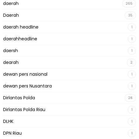
daerah
265
Daerah
35
daerah headline
1
daerahheadline
1
daersh
1
dearah
2
dewan pers nasional
1
dewan pers Nusantara
1
Dirlantas Polda
28
Dirlantas Polda Riau
1
DLHK
1
DPN Riau
1