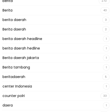
berita
270
Berita
43
berita daerah
3
Berita daerah
2
berita daerah headline
1
berita daerah hedline
1
Berita daerah jakarta
1
Berita tambang
1
beritadaerah
5
center Indonesia
1
counter polri
33
daera
1