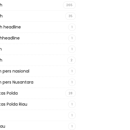
ah
265
ah
35
h headline
1
hheadline
1
h
1
ah
2
 pers nasional
1
 pers Nusantara
1
tas Polda
28
tas Polda Riau
1
1
iau
1