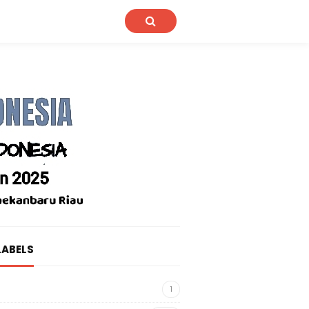
LABELS
1