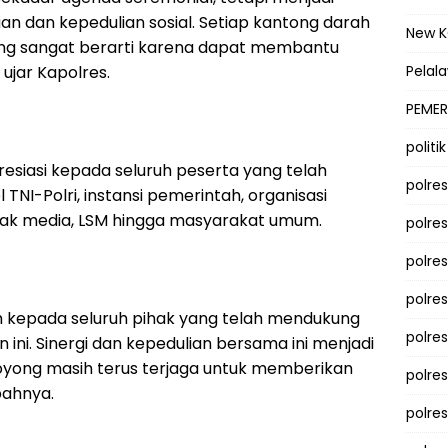
n dan kepedulian sosial. Setiap kantong darah
New 
yang sangat berarti karena dapat membantu
jar Kapolres.
Pelal
PEMER
politik
siasi kepada seluruh peserta yang telah
polre
l TNI-Polri, instansi pemerintah, organisasi
ak media, LSM hingga masyarakat umum.
polre
polre
polre
 kepada seluruh pihak yang telah mendukung
polres
 ini. Sinergi dan kepedulian bersama ini menjadi
yong masih terus terjaga untuk memberikan
polre
bahnya.
polre