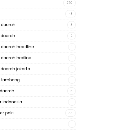
270
43
a daerah
3
a daerah
2
a daerah headline
1
a daerah hedline
1
a daerah jakarta
1
a tambang
1
adaerah
5
r Indonesia
1
r polri
33
1