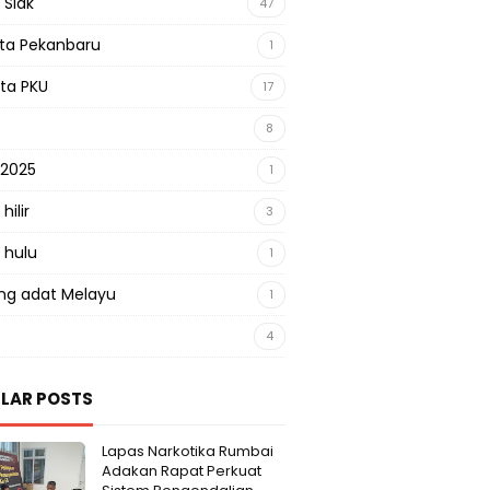
 Siak
47
sta Pekanbaru
1
sta PKU
17
8
 2025
1
hilir
3
 hulu
1
g adat Melayu
1
4
LAR POSTS
Lapas Narkotika Rumbai
Adakan Rapat Perkuat