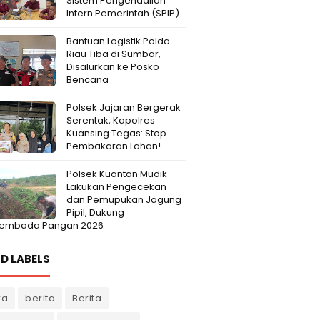
Sistem Pengendalian
Intern Pemerintah (SPIP)
Bantuan Logistik Polda
Riau Tiba di Sumbar,
Disalurkan ke Posko
Bencana
Polsek Jajaran Bergerak
Serentak, Kapolres
Kuansing Tegas: Stop
Pembakaran Lahan!
Polsek Kuantan Mudik
Lakukan Pengecekan
dan Pemupukan Jagung
Pipil, Dukung
embada Pangan 2026
D LABELS
ra
berita
Berita