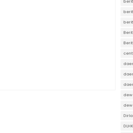
beri
beri
beri
Beri
Beri
cent
dae
daer
dae
dewa
dew
Dirl
DLH