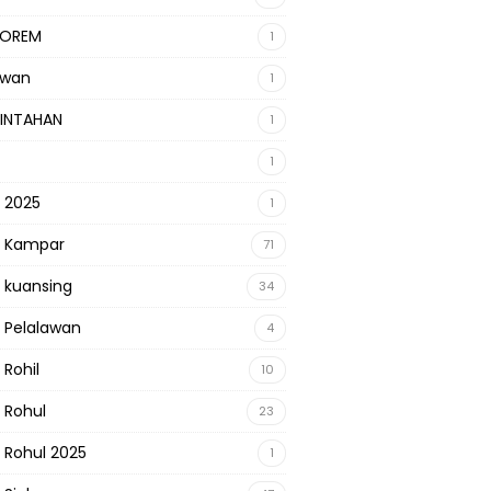
KOREM
1
awan
1
INTAHAN
1
1
s 2025
1
s Kampar
71
s kuansing
34
s Pelalawan
4
 Rohil
10
s Rohul
23
s Rohul 2025
1