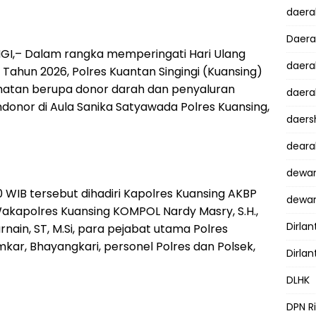
daer
Daer
I,– Dalam rangka memperingati Hari Ulang
daera
ahun 2026, Polres Kuantan Singingi (Kuansing)
hatan berupa donor darah dan penyaluran
daera
onor di Aula Sanika Satyawada Polres Kuansing,
daers
dear
dewan
0 WIB tersebut dihadiri Kapolres Kuansing AKBP
dewan
., Wakapolres Kuansing KOMPOL Nardy Masry, S.H.,
Dirlan
nain, ST, M.Si, para pejabat utama Polres
mkar, Bhayangkari, personel Polres dan Polsek,
Dirlan
DLHK
DPN R