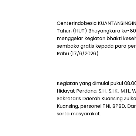
Centerindobesia KUANTANSINGING
Tahun (HUT) Bhayangkara ke-80 T
menggelar kegiatan bhakti kese
sembako gratis kepada para pend
Rabu (17/6/2026).
Kegiatan yang dimulai pukul 08.0
Hidayat Perdana, S.H., S.I.K., M.H
Sekretaris Daerah Kuansing Zulkar
Kuansing, personel TNI, BPBD, Da
serta masyarakat.