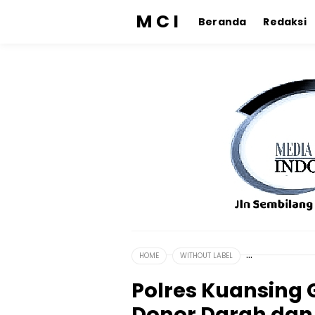
M C I
Beranda
Redaksi
HOME
WITHOUT LABEL
Polres Kuansing 
Donor Darah dan