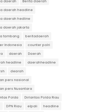
ta daerah
Berita daerah
ta daerah headline
ta daerah hedline
ta daerah jakarta
ta tambang
beritadaerah
er Indonesia
counter polri
ra
daerah
Daerah
ah headline
daerahheadline
rsh
dearah
n pers nasional
an pers Nusantara
antas Polda
Dirlantas Polda Riau
K
DPN Riau
elpali
headline