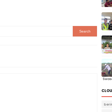
Swas
CLOU
beri