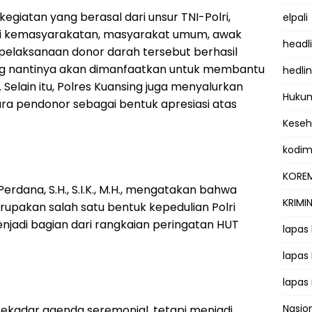
egiatan yang berasal dari unsur TNI-Polri,
elpali
asi kemasyarakatan, masyarakat umum, awak
headl
 pelaksanaan donor darah tersebut berhasil
ng nantinya akan dimanfaatkan untuk membantu
hedli
lain itu, Polres Kuansing juga menyalurkan
Hukum
ra pendonor sebagai bentuk apresiasi atas
Kese
kodi
KOREM
rdana, S.H., S.I.K., M.H., mengatakan bahwa
KRIMI
rupakan salah satu bentuk kepedulian Polri
jadi bagian dari rangkaian peringatan HUT
lapas
lapas
lapas
Nasio
sekadar agenda seremonial, tetapi menjadi