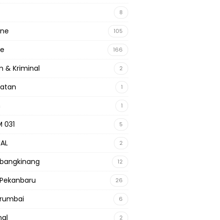
8
ine
105
ne
166
 & Kriminal
2
hatan
1
m
1
 031
5
NAL
2
 bangkinang
12
 Pekanbaru
26
 rumbai
6
nal
2