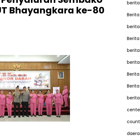
berita
UT Bhayangkara ke-80
Berita
berit
Berit
berit
berit
Berit
Berit
berit
cente
counte
daera