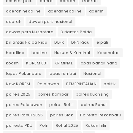
counter polri
daera
daerah
Daerah
daerah headline
daerahheadline
daersh
dearah
dewan pers nasional
dewan pers Nusantara
Dirlantas Polda
Dirlantas Polda Riau
DLHK
DPN Riau
elpali
headline
hedline
Hukum & Kriminal
Kesehatan
kodim
KOREM 031
KRIMINAL
lapas bangkinang
lapas Pekanbaru
lapas rumbai
Nasional
New KOREM
Pelalawan
PEMERINTAHAN
politik
polres 2025
polres Kampar
polres kuansing
polres Pelalawan
polres Rohil
polres Rohul
polres Rohul 2025
polres Siak
Polresta Pekanbaru
polresta PKU
Polri
Rohul 2025
Rokan hilir