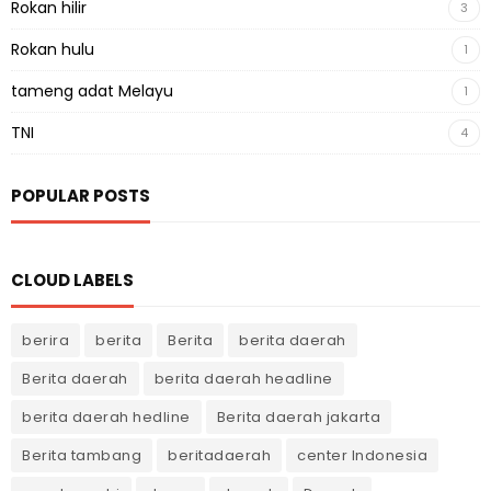
Rokan hilir
3
Rokan hulu
1
tameng adat Melayu
1
TNI
4
POPULAR POSTS
CLOUD LABELS
berira
berita
Berita
berita daerah
Berita daerah
berita daerah headline
berita daerah hedline
Berita daerah jakarta
Berita tambang
beritadaerah
center Indonesia