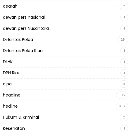
dearah
2
dewan pers nasional
1
dewan pers Nusantara
1
Dirlantas Polda
28
Dirlantas Polda Riau
1
DLHK
1
DPN Riau
1
elpali
8
headline
105
hedline
166
Hukum & Kriminal
2
Kesehatan
1