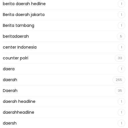
berita daerah hedline
1
Berita daerah jakarta
1
Berita tambang
1
beritadaerah
5
center Indonesia
1
counter polri
33
daera
1
daerah
265
Daerah
35
daerah headline
1
daerahheadline
1
daersh
1