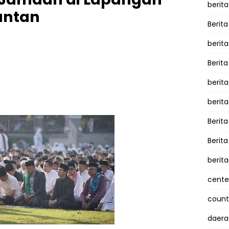
berita
antan
Berita
berit
Berit
berit
berit
Berit
Berit
berit
cente
counte
daera