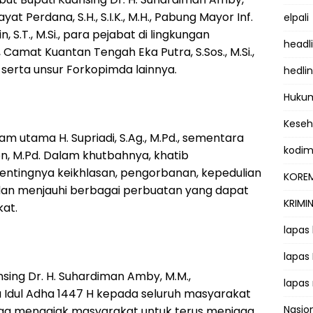
at Perdana, S.H., S.I.K., M.H., Pabung Mayor Inf.
elpali
, S.T., M.Si., para pejabat di lingkungan
headl
amat Kuantan Tengah Eka Putra, S.Sos., M.Si.,
serta unsur Forkopimda lainnya.
hedli
Hukum
Kese
am utama H. Supriadi, S.Ag., M.Pd., sementara
kodi
n, M.Pd. Dalam khutbahnya, khatib
tingnya keikhlasan, pengorbanan, kepedulian
KOREM
 dan menjauhi berbagai perbuatan yang dapat
KRIMI
at.
lapas
lapas
ing Dr. H. Suhardiman Amby, M.M.,
lapas
Idul Adha 1447 H kepada seluruh masyarakat
Nasio
juga mengajak masyarakat untuk terus menjaga