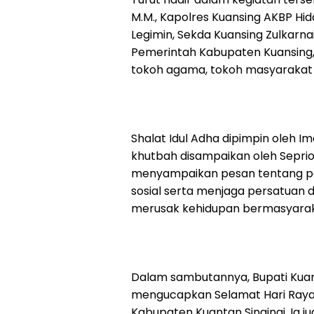
M.M., Kapolres Kuansing AKBP Hiday
Legimin, Sekda Kuansing Zulkarnain
Pemerintah Kabupaten Kuansing, C
tokoh agama, tokoh masyarakat 
Shalat Idul Adha dipimpin oleh Im
khutbah disampaikan oleh Seprio
menyampaikan pesan tentang pen
sosial serta menjaga persatuan
merusak kehidupan bermasyarak
Dalam sambutannya, Bupati Kuans
mengucapkan Selamat Hari Raya 
Kabupaten Kuantan Singingi. Ia 