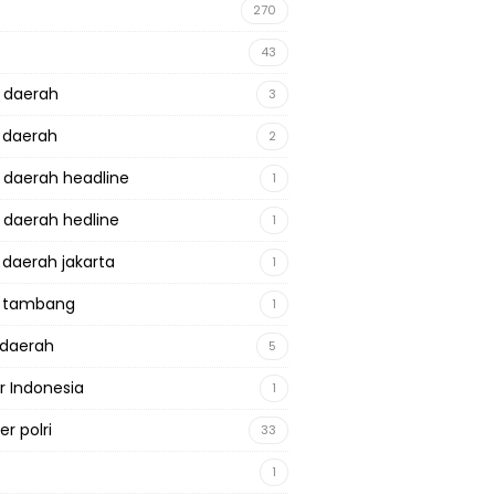
270
43
a daerah
3
a daerah
2
a daerah headline
1
a daerah hedline
1
a daerah jakarta
1
a tambang
1
adaerah
5
r Indonesia
1
r polri
33
1