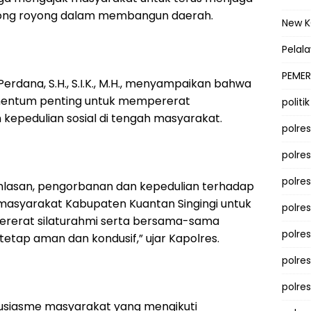
ng royong dalam membangun daerah.
New 
Pelal
PEMER
erdana, S.H., S.I.K., M.H., menyampaikan bahwa
omentum penting untuk mempererat
politik
epedulian sosial di tengah masyarakat.
polre
polre
polre
ikhlasan, pengorbanan dan kepedulian terhadap
masyarakat Kabupaten Kuantan Singingi untuk
polre
ererat silaturahmi serta bersama-sama
polres
etap aman dan kondusif,” ujar Kapolres.
polre
polre
tusiasme masyarakat yang mengikuti