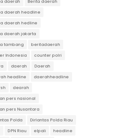
ta daerah
Berita daerah
ta daerah headline
ta daerah hedline
ta daerah jakarta
ta tambang
beritadaerah
er Indonesia
counter polri
ra
daerah
Daerah
ah headline
daerahheadline
rsh
dearah
n pers nasional
an pers Nusantara
antas Polda
Dirlantas Polda Riau
K
DPN Riau
elpali
headline