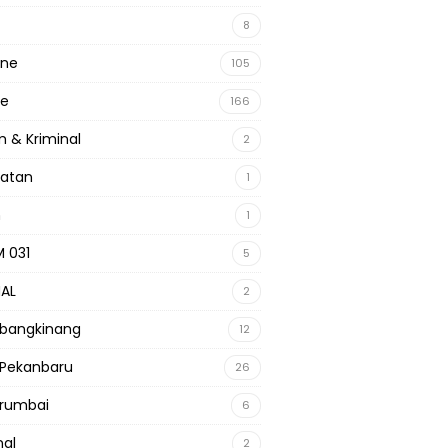
8
ine
105
ne
166
 & Kriminal
2
hatan
1
m
1
 031
5
NAL
2
 bangkinang
12
 Pekanbaru
26
 rumbai
6
nal
2