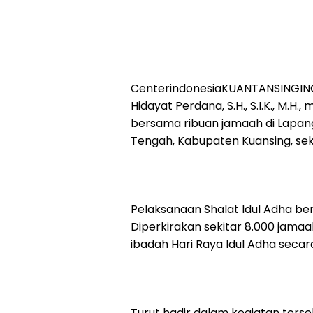
CenterindonesiaKUANTANSINGINGI
Hidayat Perdana, S.H., S.I.K., M.H
bersama ribuan jamaah di Lapan
Tengah, Kabupaten Kuansing, seki
Pelaksanaan Shalat Idul Adha b
Diperkirakan sekitar 8.000 jam
ibadah Hari Raya Idul Adha seca
Turut hadir dalam kegiatan terse