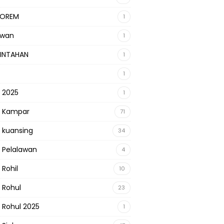
KOREM
1
awan
1
INTAHAN
1
1
s 2025
1
s Kampar
71
s kuansing
34
s Pelalawan
4
 Rohil
10
s Rohul
23
s Rohul 2025
1