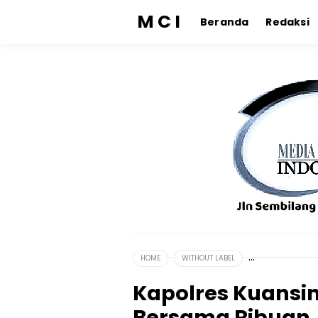
M C I
Beranda
Redaksi
HOME
WITHOUT LABEL
Kapolres Kuansin
Bersama Ribuan