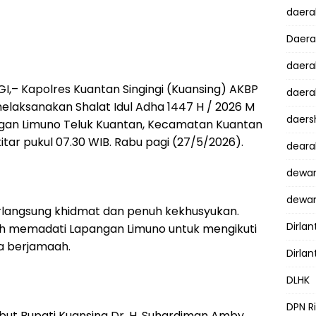
daer
Daer
daera
,– Kapolres Kuantan Singingi (Kuansing) AKBP
daera
., melaksanakan Shalat Idul Adha 1447 H / 2026 M
daers
gan Limuno Teluk Kuantan, Kecamatan Kuantan
tar pukul 07.30 WIB. Rabu pagi (27/5/2026).
dear
dewan
dewan
erlangsung khidmat dan penuh kekhusyukan.
Dirlan
aah memadati Lapangan Limuno untuk mengikuti
ra berjamaah.
Dirlan
DLHK
DPN R
but Bupati Kuansing Dr. H. Suhardiman Amby,