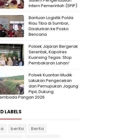
Sistem Pengendalian
Intern Pemerintah (SPIP)
Bantuan Logistik Polda
Riau Tiba di Sumbar,
Disalurkan ke Posko
Bencana
Polsek Jajaran Bergerak
Serentak, Kapolres
Kuansing Tegas: Stop
Pembakaran Lahan!
Polsek Kuantan Mudik
Lakukan Pengecekan
dan Pemupukan Jagung
Pipil, Dukung
embada Pangan 2026
D LABELS
ra
berita
Berita