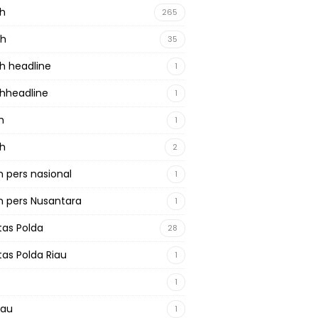
ah
265
ah
35
h headline
1
hheadline
1
h
1
ah
2
 pers nasional
1
 pers Nusantara
1
tas Polda
28
tas Polda Riau
1
1
iau
1