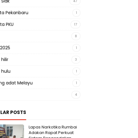
 Siak
47
sta Pekanbaru
1
sta PKU
17
8
 2025
1
hilir
3
 hulu
1
g adat Melayu
1
4
LAR POSTS
Lapas Narkotika Rumbai
Adakan Rapat Perkuat