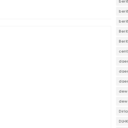
beri
beri
beri
Beri
Beri
cent
dae
daer
dae
dewa
dew
Dirl
DLH