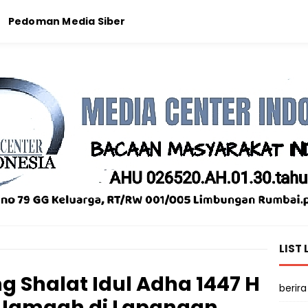
Pedoman Media Siber
LIST 
g Shalat Idul Adha 1447 H
berira
 Jamaah di Lapangan