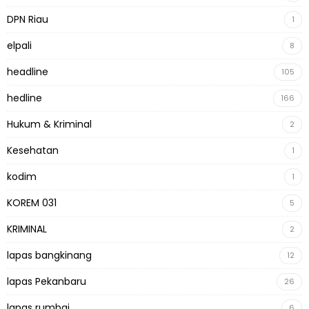
DPN Riau
1
elpali
8
headline
105
hedline
166
Hukum & Kriminal
2
Kesehatan
1
kodim
1
KOREM 031
5
KRIMINAL
2
lapas bangkinang
12
lapas Pekanbaru
26
lapas rumbai
6