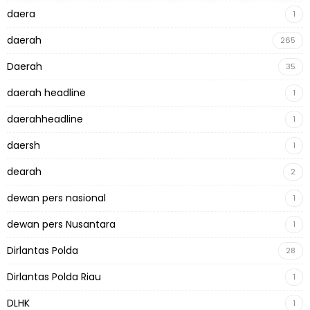
daera
1
daerah
265
Daerah
35
daerah headline
1
daerahheadline
1
daersh
1
dearah
2
dewan pers nasional
1
dewan pers Nusantara
1
Dirlantas Polda
28
Dirlantas Polda Riau
1
DLHK
1