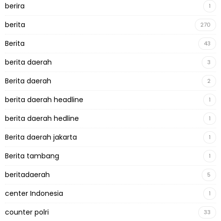
berira
1
berita
270
Berita
43
berita daerah
3
Berita daerah
2
berita daerah headline
1
berita daerah hedline
1
Berita daerah jakarta
1
Berita tambang
1
beritadaerah
5
center Indonesia
1
counter polri
33