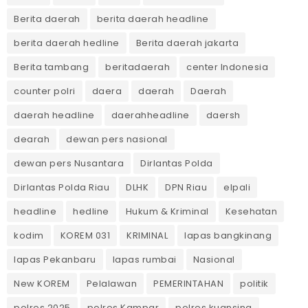
Berita daerah
berita daerah headline
berita daerah hedline
Berita daerah jakarta
Berita tambang
beritadaerah
center Indonesia
counter polri
daera
daerah
Daerah
daerah headline
daerahheadline
daersh
dearah
dewan pers nasional
dewan pers Nusantara
Dirlantas Polda
Dirlantas Polda Riau
DLHK
DPN Riau
elpali
headline
hedline
Hukum & Kriminal
Kesehatan
kodim
KOREM 031
KRIMINAL
lapas bangkinang
lapas Pekanbaru
lapas rumbai
Nasional
New KOREM
Pelalawan
PEMERINTAHAN
politik
polres 2025
polres Kampar
polres kuansing