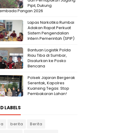
dan Pemupukan Jagung
Pipil, Dukung
embada Pangan 2026
Lapas Narkotika Rumbai
Adakan Rapat Perkuat
Sistem Pengendalian
Intern Pemerintah (SPIP)
Bantuan Logistik Polda
Riau Tiba di Sumbar,
Disalurkan ke Posko
Bencana
Polsek Jajaran Bergerak
Serentak, Kapolres
Kuansing Tegas: Stop
Pembakaran Lahan!
D LABELS
ra
berita
Berita