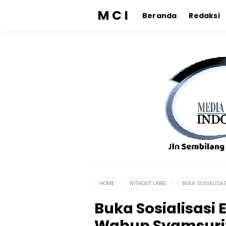
M C I
Beranda
Redaksi
HOME
WITHOUT LABEL
BUKA SOSIALISAS
Buka Sosialisasi 
Wabup Syamsuriz