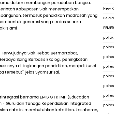
 utama dalam membangun peradaban bangsa,
New 
emerintah Kabupaten Siak menempatkan
embangunan, termasuk pendidikan madrasah yang
Pelal
 membentuk generasi yang cerdas secara
ak islami.
PEMER
politik
polre
ni Terwujudnya Siak Hebat, Bermartabat,
polre
erdaya Saing Berbasis Ekologi, peningkatan
ususnya di lingkungan pendidikan, menjadi kunci
polre
 tersebut", jelas Syamsurizal.
polre
polres
polre
rintegrasi bernama EMIS GTK IMP (Education
 - Guru dan Tenaga Kependidikan Integrated
polre
sian data ini membutuhkan ketelitian, kesabaran,