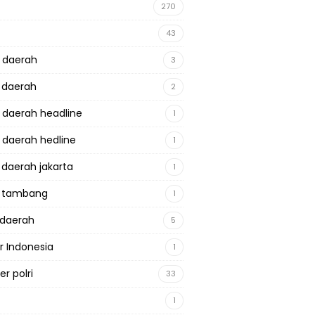
270
43
a daerah
3
a daerah
2
a daerah headline
1
a daerah hedline
1
a daerah jakarta
1
a tambang
1
adaerah
5
r Indonesia
1
r polri
33
1