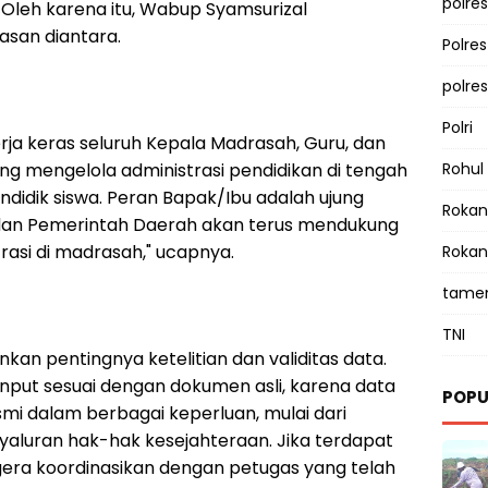
polres
 Oleh karena itu, Wabup Syamsurizal
san diantara.
Polre
polre
Polri
rja keras seluruh Kepala Madrasah, Guru, dan
ng mengelola administrasi pendidikan di tengah
Rohul
didik siswa. Peran Bapak/Ibu adalah ujung
Rokan 
, dan Pemerintah Daerah akan terus mendukung
rasi di madrasah," ucapnya.
Rokan
tamen
TNI
an pentingnya ketelitian dan validitas data.
iinput sesuai dengan dokumen asli, karena data
POPU
mi dalam berbagai keperluan, mulai dari
aluran hak-hak kesejahteraan. Jika terdapat
egera koordinasikan dengan petugas yang telah