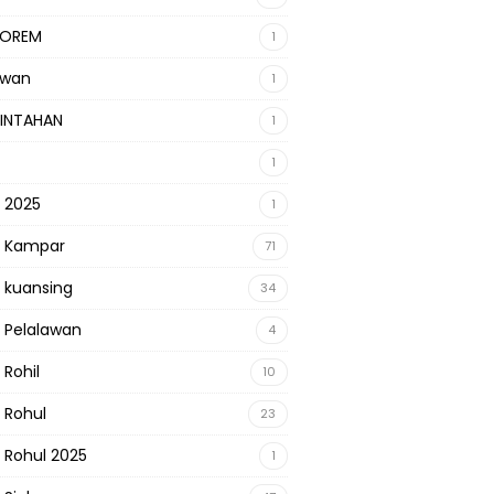
KOREM
1
awan
1
INTAHAN
1
1
s 2025
1
s Kampar
71
s kuansing
34
s Pelalawan
4
 Rohil
10
s Rohul
23
s Rohul 2025
1