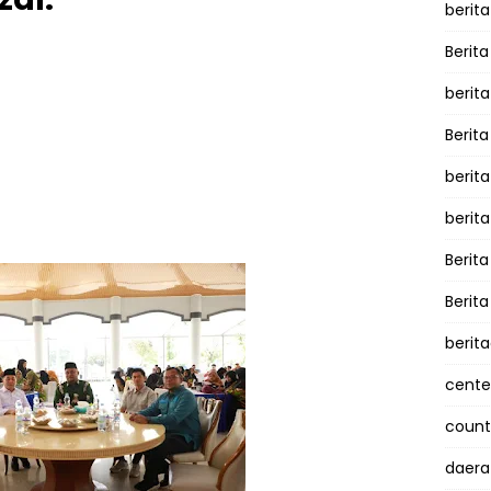
berita
Berita
berit
Berit
berit
berit
Berit
Berit
berit
cente
counte
daera