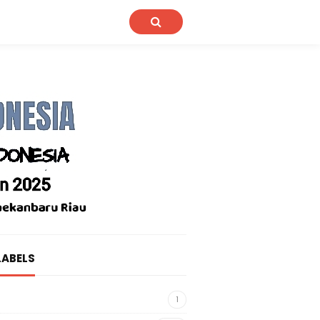
LABELS
1