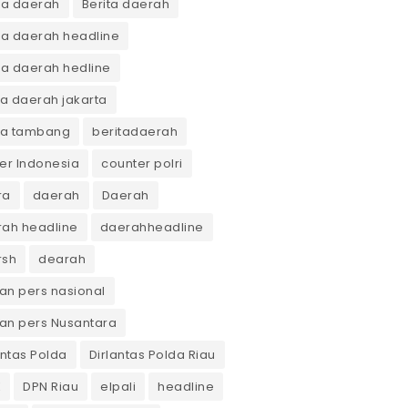
ta daerah
Berita daerah
ta daerah headline
ta daerah hedline
ta daerah jakarta
ta tambang
beritadaerah
er Indonesia
counter polri
ra
daerah
Daerah
ah headline
daerahheadline
rsh
dearah
n pers nasional
an pers Nusantara
antas Polda
Dirlantas Polda Riau
K
DPN Riau
elpali
headline