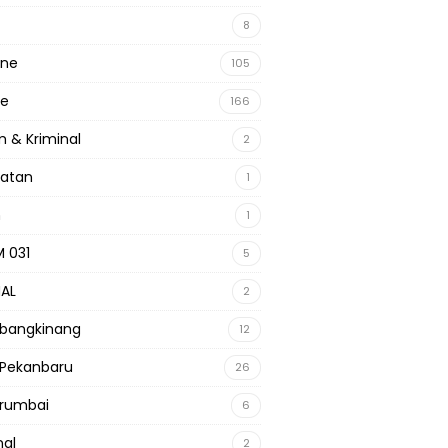
8
ine
105
ne
166
 & Kriminal
2
hatan
1
m
1
 031
5
NAL
2
 bangkinang
12
 Pekanbaru
26
 rumbai
6
nal
2