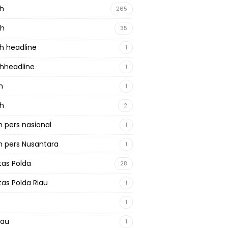
ah
265
ah
35
h headline
1
hheadline
1
h
1
ah
2
 pers nasional
1
 pers Nusantara
1
tas Polda
28
tas Polda Riau
1
1
iau
1