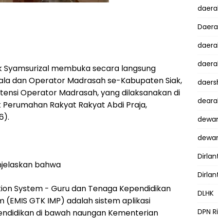
daer
Daer
daera
daera
iak Syamsurizal membuka secara langsung
epala dan Operator Madrasah se-Kabupaten Siak,
daers
nsi Operator Madrasah, yang dilaksanakan di
dear
k Perumahan Rakyat Rakyat Abdi Praja,
6).
dewan
dewan
Dirlan
enjelaskan bahwa
Dirlan
ion System - Guru dan Tenaga Kependidikan
DLHK
(EMIS GTK IMP) adalah sistem aplikasi
DPN R
endidikan di bawah naungan Kementerian