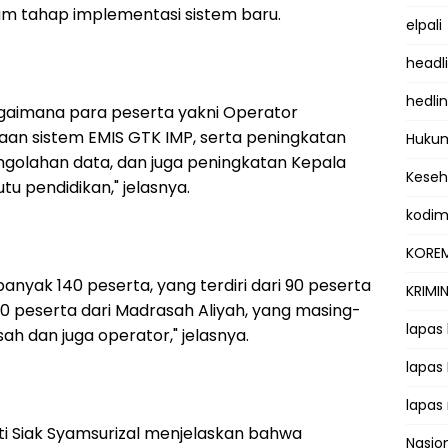
am tahap implementasi sistem baru.
elpali
headl
hedli
 bagaimana para peserta yakni Operator
 sistem EMIS GTK IMP, serta peningkatan
Hukum
olahan data, dan juga peningkatan Kepala
Kese
u pendidikan," jelasnya.
kodi
KOREM
ebanyak 140 peserta, yang terdiri dari 90 peserta
KRIMI
0 peserta dari Madrasah Aliyah, yang masing-
lapas
ah dan juga operator," jelasnya.
lapas
lapas
i Siak Syamsurizal menjelaskan bahwa
Nasio