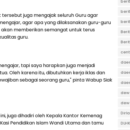
beri
beri
 tersebut juga mengajak seluruh Guru agar
beri
mengajar, agar apa yang dilaksanakan guru-guru
ga akan memberikan semangat untuk terus
Beri
ualitas guru.
Beri
cent
dae
mengajar, tapi saya harapkan juga menjadi
ua. Oleh karena itu, dibutuhkan kerja iklas dan
daer
ajiban sebagai seorang guru," pinta Wabup Siak
dae
dewa
dew
Dirl
 ini, juga dihadiri oleh Kepala Kantor Kemenag
 Kasi Pendidikan Islam Wandi Utama dan tamu
DLH