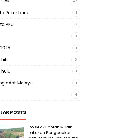
 Siak
47
sta Pekanbaru
1
sta PKU
17
8
 2025
1
hilir
3
 hulu
1
g adat Melayu
1
4
LAR POSTS
Polsek Kuantan Mudik
Lakukan Pengecekan