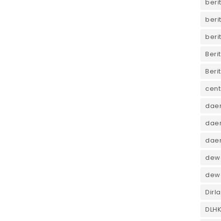
beri
beri
beri
Beri
Beri
cent
dae
daer
dae
dewa
dew
Dirl
DLH