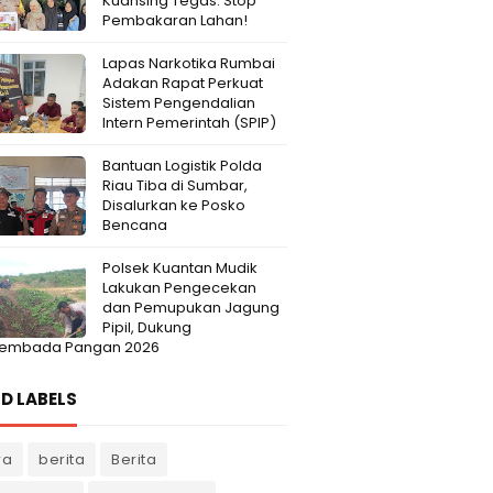
Kuansing Tegas: Stop
Pembakaran Lahan!
Lapas Narkotika Rumbai
Adakan Rapat Perkuat
Sistem Pengendalian
Intern Pemerintah (SPIP)
Bantuan Logistik Polda
Riau Tiba di Sumbar,
Disalurkan ke Posko
Bencana
Polsek Kuantan Mudik
Lakukan Pengecekan
dan Pemupukan Jagung
Pipil, Dukung
embada Pangan 2026
D LABELS
ra
berita
Berita