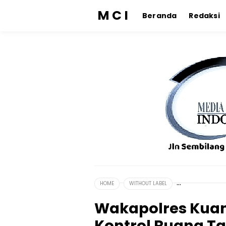
M C I
Beranda
Redaksi
HOME
WITHOUT LABEL
Wakapolres Kuan
Kontrol Ruang T