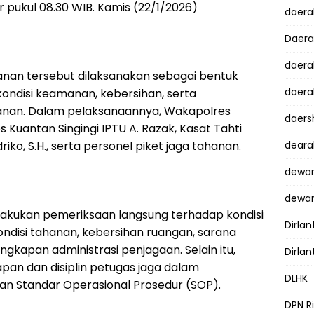
ar pukul 08.30 WIB. Kamis (22/1/2026)
daer
Daer
daera
nan tersebut dilaksanakan sebagai bentuk
daera
ndisi keamanan, kebersihan, serta
hanan. Dalam pelaksanaannya, Wakapolres
daers
 Kuantan Singingi IPTU A. Razak, Kasat Tahti
iko, S.H., serta personel piket jaga tahanan.
dear
dewan
dewan
lakukan pemeriksaan langsung terhadap kondisi
Dirlan
kondisi tahanan, kebersihan ruangan, sarana
gkapan administrasi penjagaan. Selain itu,
Dirlan
an dan disiplin petugas jaga dalam
DLHK
an Standar Operasional Prosedur (SOP).
DPN R