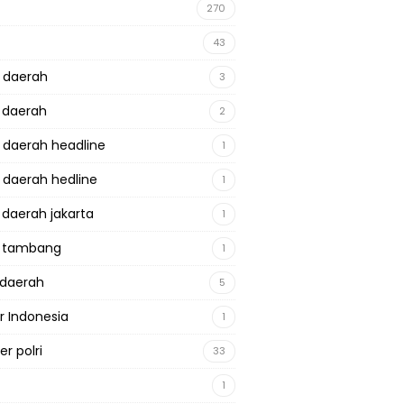
270
43
a daerah
3
a daerah
2
a daerah headline
1
a daerah hedline
1
a daerah jakarta
1
a tambang
1
adaerah
5
r Indonesia
1
r polri
33
1