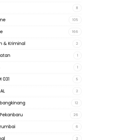
8
ine
105
ne
166
 & Kriminal
2
hatan
1
m
1
 031
5
NAL
2
 bangkinang
12
 Pekanbaru
26
 rumbai
6
nal
2