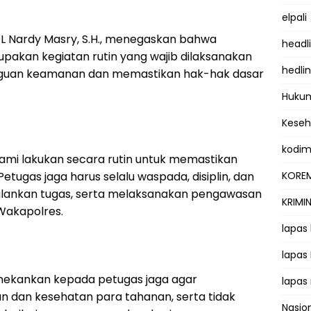
elpali
Nardy Masry, S.H., menegaskan bahwa
headl
akan kegiatan rutin yang wajib dilaksanakan
hedli
gguan keamanan dan memastikan hak-hak dasar
Hukum
Kese
kodi
ami lakukan secara rutin untuk memastikan
Petugas jaga harus selalu waspada, disiplin, dan
KOREM
lankan tugas, serta melaksanakan pengawasan
KRIMI
 Wakapolres.
lapas
lapas
enekankan kepada petugas jaga agar
lapas
 dan kesehatan para tahanan, serta tidak
Nasio