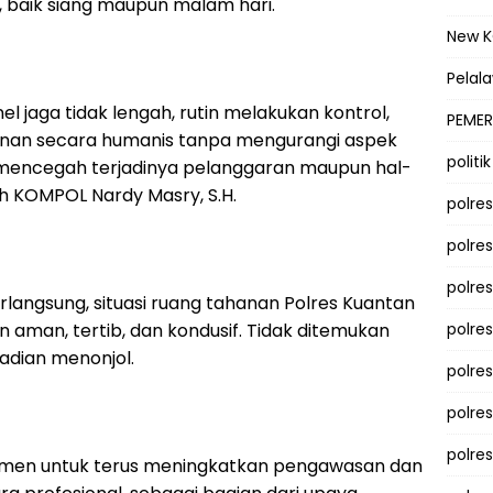
 baik siang maupun malam hari.
New 
Pelal
 jaga tidak lengah, rutin melakukan kontrol,
PEMER
nan secara humanis tanpa mengurangi aspek
politik
k mencegah terjadinya pelanggaran maupun hal-
ah KOMPOL Nardy Masry, S.H.
polre
polre
polre
angsung, situasi ruang tahanan Polres Kuantan
 aman, tertib, dan kondusif. Tidak ditemukan
polre
adian menonjol.
polres
polre
polre
itmen untuk terus meningkatkan pengawasan dan