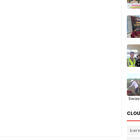
Swas
CLOU
beri