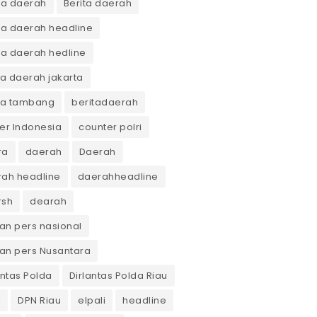
ta daerah
Berita daerah
ta daerah headline
ta daerah hedline
ta daerah jakarta
ta tambang
beritadaerah
er Indonesia
counter polri
ra
daerah
Daerah
ah headline
daerahheadline
rsh
dearah
n pers nasional
an pers Nusantara
antas Polda
Dirlantas Polda Riau
K
DPN Riau
elpali
headline