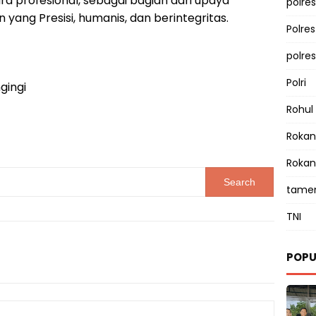
a profesional, sebagai bagian dari upaya
polres
yang Presisi, humanis, dan berintegritas.
Polre
polre
Polri
gingi
Rohul
Rokan 
Rokan
tamen
TNI
POPU