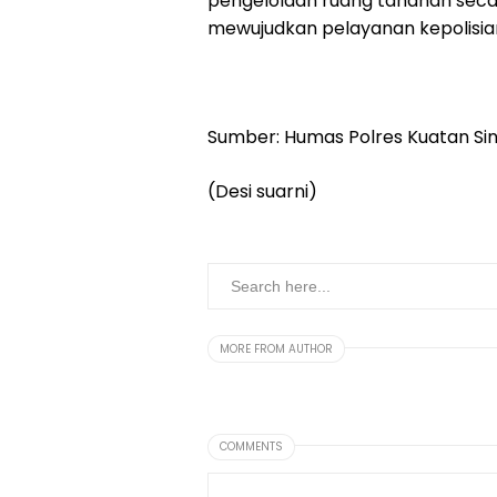
pengelolaan ruang tahanan secar
mewujudkan pelayanan kepolisian 
Sumber: Humas Polres Kuatan Sin
(Desi suarni)
MORE FROM AUTHOR
COMMENTS