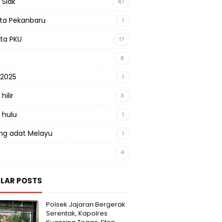
 Siak
47
sta Pekanbaru
1
sta PKU
17
8
 2025
1
hilir
3
 hulu
1
g adat Melayu
1
4
LAR POSTS
Polsek Jajaran Bergerak
Serentak, Kapolres