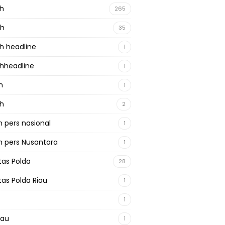
ah
265
ah
35
h headline
1
hheadline
1
h
1
ah
2
 pers nasional
1
 pers Nusantara
1
tas Polda
28
tas Polda Riau
1
1
iau
1