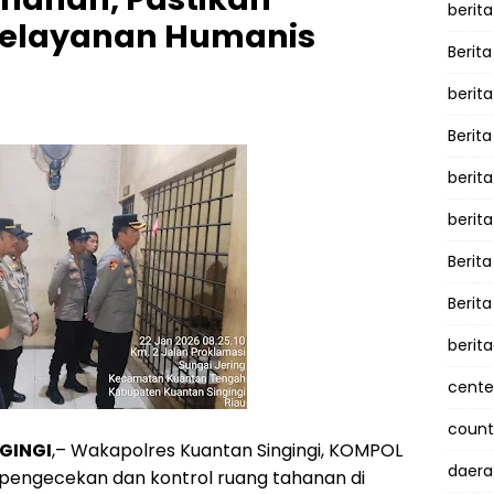
berita
elayanan Humanis
Berita
berit
Berit
berit
berit
Berit
Berit
berit
cente
counte
GINGI
,– Wakapolres Kuantan Singingi, KOMPOL
daera
 pengecekan dan kontrol ruang tahanan di