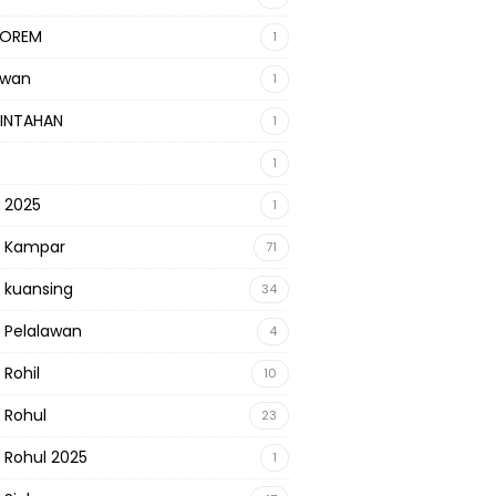
KOREM
1
awan
1
INTAHAN
1
1
s 2025
1
s Kampar
71
s kuansing
34
s Pelalawan
4
 Rohil
10
s Rohul
23
s Rohul 2025
1