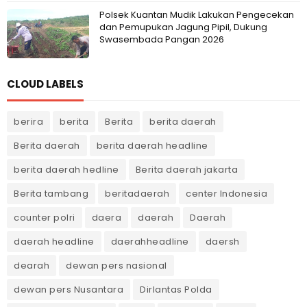
Polsek Kuantan Mudik Lakukan Pengecekan
dan Pemupukan Jagung Pipil, Dukung
Swasembada Pangan 2026
CLOUD LABELS
berira
berita
Berita
berita daerah
Berita daerah
berita daerah headline
berita daerah hedline
Berita daerah jakarta
Berita tambang
beritadaerah
center Indonesia
counter polri
daera
daerah
Daerah
daerah headline
daerahheadline
daersh
dearah
dewan pers nasional
dewan pers Nusantara
Dirlantas Polda