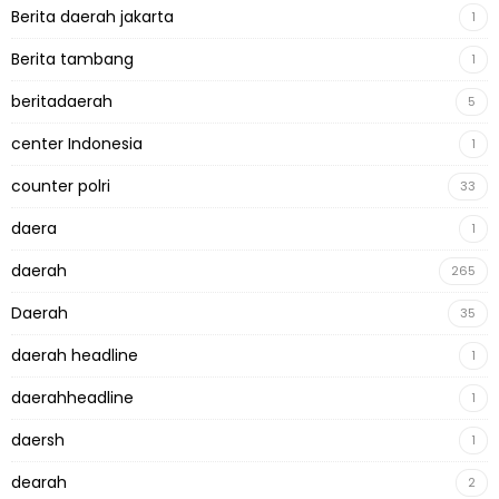
Berita daerah jakarta
1
Berita tambang
1
beritadaerah
5
center Indonesia
1
counter polri
33
daera
1
daerah
265
Daerah
35
daerah headline
1
daerahheadline
1
daersh
1
dearah
2