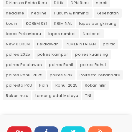
Dirlantas Polda Riau
DLHK
DPN Riau
elpali
headline
hedline
Hukum & Kriminal
Kesehatan
kodim
KOREM 031
KRIMINAL
lapas bangkinang
lapas Pekanbaru
lapas rumbai
Nasional
New KOREM
Pelalawan
PEMERINTAHAN
politik
polres 2025
polres Kampar
polres kuansing
polres Pelalawan
polres Rohil
polres Rohul
polres Rohul 2025
polres Siak
Polresta Pekanbaru
polresta PKU
Polri
Rohul 2025
Rokan hilir
Rokan hulu
tameng adat Melayu
TNI