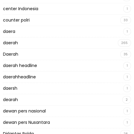
center Indonesia
1
counter polri
33
daera
1
daerah
265
Daerah
35
daerah headline
1
daerahheadline
1
daersh
1
dearah
2
dewan pers nasional
1
dewan pers Nusantara
1
Dirlantas Polda
28