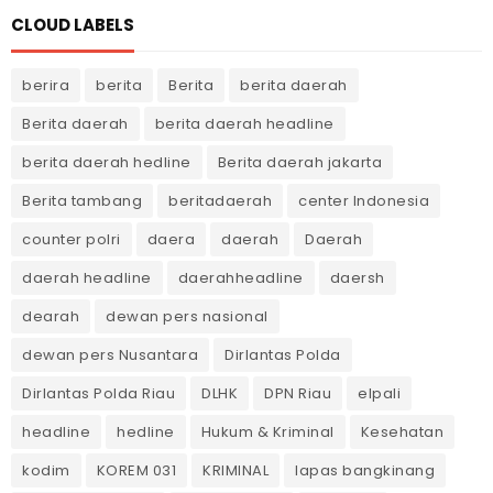
CLOUD LABELS
berira
berita
Berita
berita daerah
Berita daerah
berita daerah headline
berita daerah hedline
Berita daerah jakarta
Berita tambang
beritadaerah
center Indonesia
counter polri
daera
daerah
Daerah
daerah headline
daerahheadline
daersh
dearah
dewan pers nasional
dewan pers Nusantara
Dirlantas Polda
Dirlantas Polda Riau
DLHK
DPN Riau
elpali
headline
hedline
Hukum & Kriminal
Kesehatan
kodim
KOREM 031
KRIMINAL
lapas bangkinang