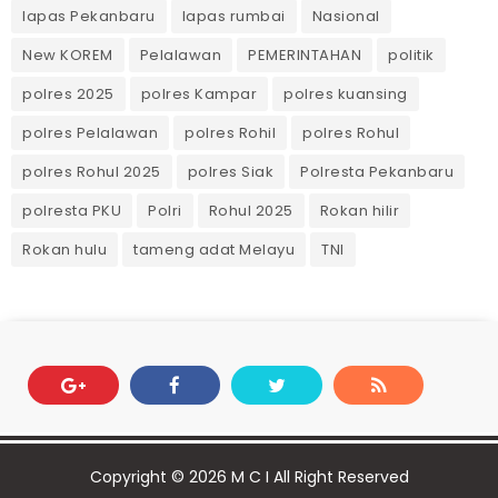
lapas Pekanbaru
lapas rumbai
Nasional
New KOREM
Pelalawan
PEMERINTAHAN
politik
polres 2025
polres Kampar
polres kuansing
polres Pelalawan
polres Rohil
polres Rohul
polres Rohul 2025
polres Siak
Polresta Pekanbaru
polresta PKU
Polri
Rohul 2025
Rokan hilir
Rokan hulu
tameng adat Melayu
TNI
Copyright ©
2026
M C I
All Right Reserved