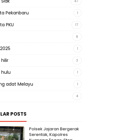
 Siak
47
sta Pekanbaru
1
sta PKU
17
8
 2025
1
hilir
3
 hulu
1
g adat Melayu
1
4
LAR POSTS
Polsek Jajaran Bergerak
Serentak, Kapolres