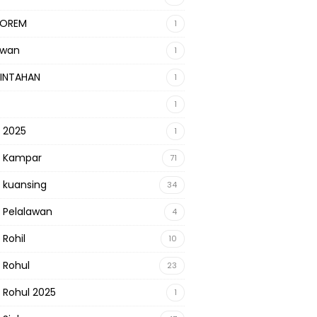
KOREM
1
awan
1
INTAHAN
1
1
s 2025
1
s Kampar
71
s kuansing
34
s Pelalawan
4
 Rohil
10
s Rohul
23
s Rohul 2025
1