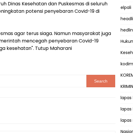
uh Dinas Kesehatan dan Puskesmas di seluruh
elpali
eningkatan potensi penyebaran Covid-19 di
headl
hedli
esmas agar terus siaga. Namun masyarakat juga
erintah mencegah penyebaran Covid-19
Hukum
a kesehatan". Tutup Maharani
Kese
kodi
KOREM
KRIMI
lapas
lapas
lapas
Nasio