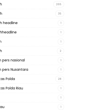
ah
265
ah
35
h headline
1
hheadline
1
h
1
ah
2
 pers nasional
1
 pers Nusantara
1
tas Polda
28
tas Polda Riau
1
1
iau
1