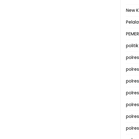
New 
Pelal
PEMER
politik
polre
polre
polre
polre
polres
polre
polre