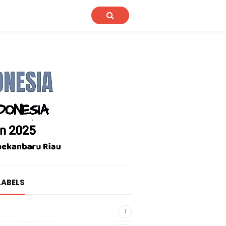
LABELS
1