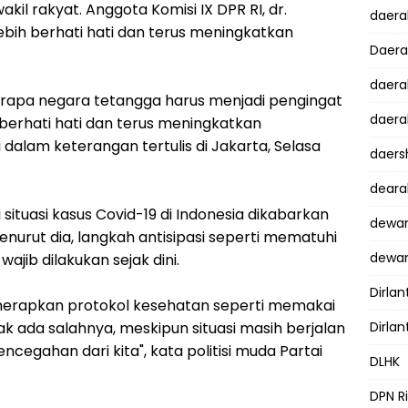
kil rakyat. Anggota Komisi IX DPR RI, dr.
daer
ebih berhati hati dan terus meningkatkan
Daer
daera
erapa negara tetangga harus menjadi pengingat
daera
 berhati hati dan terus meningkatkan
 dalam keterangan tertulis di Jakarta, Selasa
daers
dear
situasi kasus Covid-19 di Indonesia dikabarkan
dewan
nurut dia, langkah antisipasi seperti mematuhi
dewan
ajib dilakukan sejak dini.
Dirlan
enerapkan protokol kesehatan seperti memakai
k ada salahnya, meskipun situasi masih berjalan
Dirlan
ncegahan dari kita", kata politisi muda Partai
DLHK
DPN R