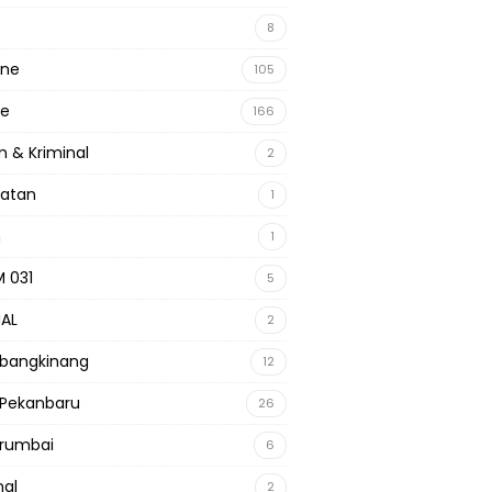
8
ine
105
ne
166
 & Kriminal
2
hatan
1
m
1
 031
5
NAL
2
 bangkinang
12
 Pekanbaru
26
 rumbai
6
nal
2