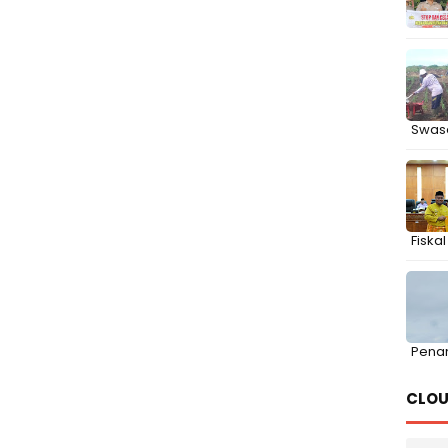
Swas
Fiska
Pena
CLOU