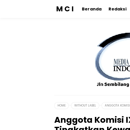
M C I
Beranda
Redaksi
HOME
WITHOUT LABEL
ANGGOTA KOMISI 
Anggota Komisi IX
Tingkatkan Kewa