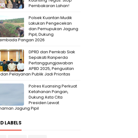
Kuansing Tegas: Stop
Pembakaran Lahan!
Polsek Kuantan Mudik
Lakukan Pengecekan
dan Pemupukan Jagung
Pipil, Dukung
embada Pangan 2026
DPRD dan Pemkab Siak
Sepakati Ranperda
Pertanggungjawaban
APBD 2025, Penguatan
l dan Pelayanan Publik Jadi Prioritas
Polres Kuansing Perkuat
Ketahanan Pangan,
Dukung Asta Cita
Presiden Lewat
naman Jagung Pipil
D LABELS