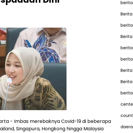
berita
Berita
berit
Berit
berit
berit
Berit
Berit
berit
cente
counte
arta - Imbas merebaknya Covid-19 di beberapa
daera
ailand, Singapura, Hongkong hingga Malaysia