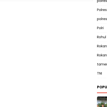
polres
Polre
polre
Polri
Rohul
Rokan 
Rokan
tamen
TNI
POPU