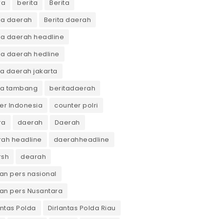
ra
berita
Berita
ta daerah
Berita daerah
ta daerah headline
ta daerah hedline
ta daerah jakarta
ta tambang
beritadaerah
er Indonesia
counter polri
ra
daerah
Daerah
ah headline
daerahheadline
rsh
dearah
n pers nasional
an pers Nusantara
antas Polda
Dirlantas Polda Riau