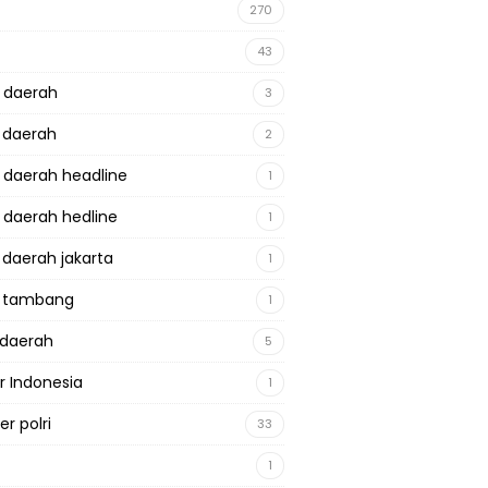
270
43
a daerah
3
a daerah
2
a daerah headline
1
a daerah hedline
1
a daerah jakarta
1
a tambang
1
adaerah
5
r Indonesia
1
r polri
33
1