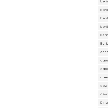
beri
beri
beri
beri
Beri
Beri
cent
dae
daer
dae
dewa
dew
Dirl