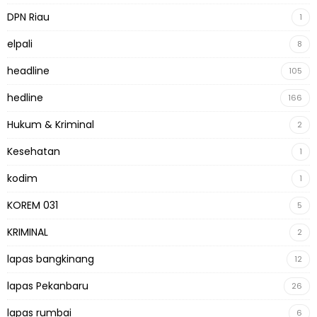
DPN Riau
1
elpali
8
headline
105
hedline
166
Hukum & Kriminal
2
Kesehatan
1
kodim
1
KOREM 031
5
KRIMINAL
2
lapas bangkinang
12
lapas Pekanbaru
26
lapas rumbai
6