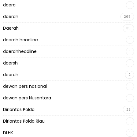
daera
1
daerah
265
Daerah
35
daerah headline
1
daerahheadline
1
daersh
1
dearah
2
dewan pers nasional
1
dewan pers Nusantara
1
Dirlantas Polda
28
Dirlantas Polda Riau
1
DLHK
1