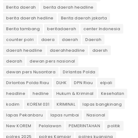
Berita daerah
berita daerah headline
berita daerah hedline
Berita daerah jakarta
Berita tambang
beritadaerah
center Indonesia
counter polri
daera
daerah
Daerah
daerah headline
daerahheadline
daersh
dearah
dewan pers nasional
dewan pers Nusantara
Dirlantas Polda
Dirlantas Polda Riau
DLHK
DPN Riau
elpali
headline
hedline
Hukum & Kriminal
Kesehatan
kodim
KOREM 031
KRIMINAL
lapas bangkinang
lapas Pekanbaru
lapas rumbai
Nasional
New KOREM
Pelalawan
PEMERINTAHAN
politik
polres 2025
polres Kampar
polres kuansing