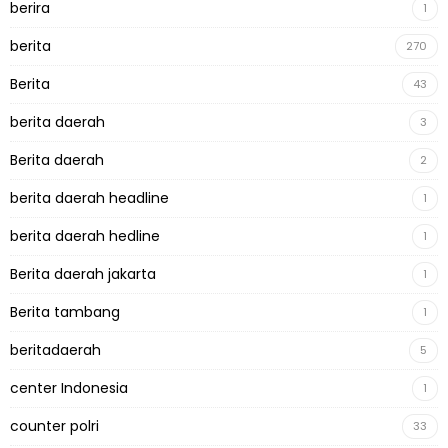
berira
1
berita
270
Berita
43
berita daerah
3
Berita daerah
2
berita daerah headline
1
berita daerah hedline
1
Berita daerah jakarta
1
Berita tambang
1
beritadaerah
5
center Indonesia
1
counter polri
33