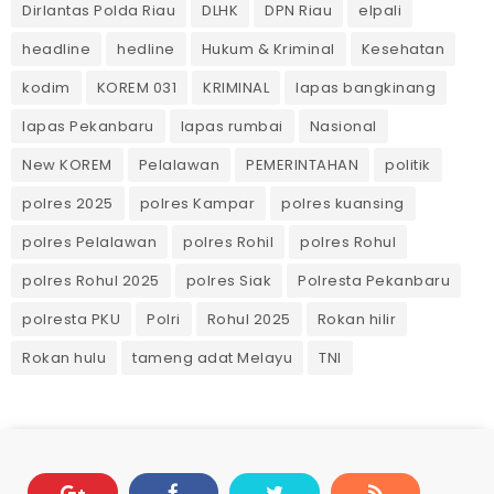
Dirlantas Polda Riau
DLHK
DPN Riau
elpali
headline
hedline
Hukum & Kriminal
Kesehatan
kodim
KOREM 031
KRIMINAL
lapas bangkinang
lapas Pekanbaru
lapas rumbai
Nasional
New KOREM
Pelalawan
PEMERINTAHAN
politik
polres 2025
polres Kampar
polres kuansing
polres Pelalawan
polres Rohil
polres Rohul
polres Rohul 2025
polres Siak
Polresta Pekanbaru
polresta PKU
Polri
Rohul 2025
Rokan hilir
Rokan hulu
tameng adat Melayu
TNI