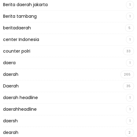
Berita daerah jakarta
1
Berita tambang
1
beritadaerah
5
center Indonesia
1
counter polri
33
daera
1
daerah
265
Daerah
35
daerah headline
1
daerahheadline
1
daersh
1
dearah
2