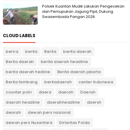
Polsek Kuantan Mudik Lakukan Pengecekan
dan Pemupukan Jagung Pipil, Dukung
Swasembada Pangan 2026
CLOUD LABELS
berira
berita
Berita
berita daerah
Berita daerah
berita daerah headline
berita daerah hedline
Berita daerah jakarta
Berita tambang
beritadaerah
center Indonesia
counter polri
daera
daerah
Daerah
daerah headline
daerahheadline
daersh
dearah
dewan pers nasional
dewan pers Nusantara
Dirlantas Polda