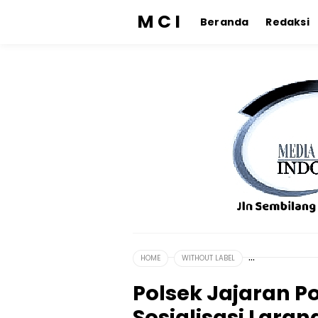
M C I
Beranda
Redaksi
HOME
WITHOUT LABEL
Polsek Jajaran P
Sosialisasi Laran