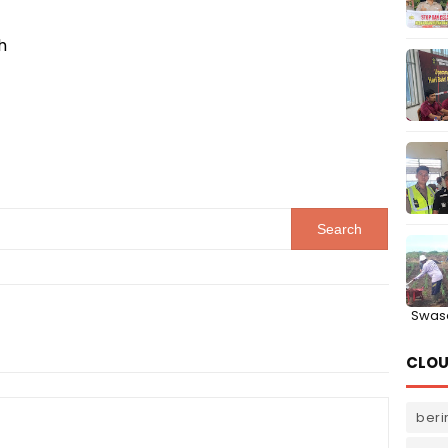
h
Swas
CLOU
beri