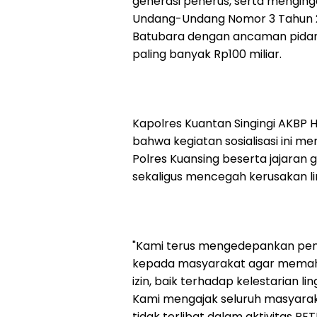
generasi penerus, serta menging
Undang-Undang Nomor 3 Tahun 
Batubara dengan ancaman pidana
paling banyak Rp100 miliar.
Kapolres Kuantan Singingi AKBP Hi
bahwa kegiatan sosialisasi ini m
Polres Kuansing beserta jajar
sekaligus mencegah kerusakan lin
"Kami terus mengedepankan pende
kepada masyarakat agar mema
izin, baik terhadap kelestarian 
Kami mengajak seluruh masyara
tidak terlibat dalam aktivitas P