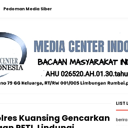
Pedoman Media Siber
LIST 
olres Kuansing Gencarkan
berira
gan PETI, Lindungi