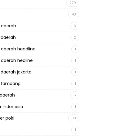
270
43
a daerah
3
a daerah
2
a daerah headline
1
a daerah hedline
1
a daerah jakarta
1
a tambang
1
adaerah
5
r Indonesia
1
r polri
33
1