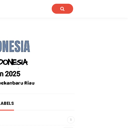
LABELS
1