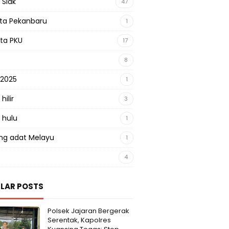
 Siak
47
sta Pekanbaru
1
sta PKU
17
8
 2025
1
hilir
3
 hulu
1
g adat Melayu
1
4
LAR POSTS
Polsek Jajaran Bergerak
Serentak, Kapolres