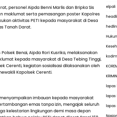
elpali
at, personel Aipda Benni Marlis dan Bripka Sis
n maklumat serta pemasangan poster Kapolres
headl
ukan aktivitas PETI kepada masyarakat di Desa
hedli
as Tanah Darat.
Hukum
Kese
Polsek Benai, Aipda Rori Kusrika, melaksanakan
kodi
umat kepada masyarakat di Desa Tebing Tinggi,
k Cerenti, kegiatan sosialisasi dilaksanakan oleh
KOREM
ewakili Kapolsek Cerenti.
KRIMI
lapas
lapas
el menyampaikan imbauan kepada masyarakat
pertambangan emas tanpa izin, mengajak seluruh
lapas
a kelestarian lingkungan demi masa depan
Nasio