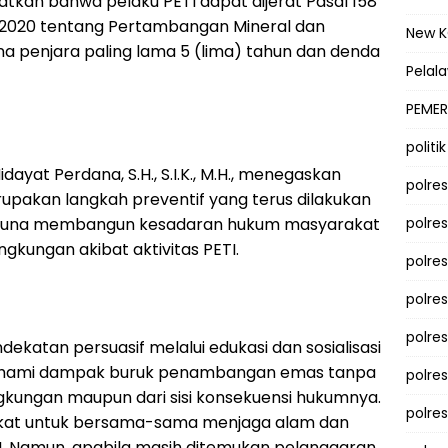
atkan bahwa pelaku PETI dapat dijerat Pasal 158
2020 tentang Pertambangan Mineral dan
New 
 penjara paling lama 5 (lima) tahun dan denda
Pelal
PEMER
politik
dayat Perdana, S.H., S.I.K., M.H., menegaskan
polre
erupakan langkah preventif yang terus dilakukan
an guna membangun kesadaran hukum masyarakat
polre
gkungan akibat aktivitas PETI.
polre
polre
polres
katan persuasif melalui edukasi dan sosialisasi
hami dampak buruk penambangan emas tanpa
polre
lingkungan maupun dari sisi konsekuensi hukumnya.
polre
kat untuk bersama-sama menjaga alam dan
ETI. Namun, apabila masih ditemukan pelanggaran,