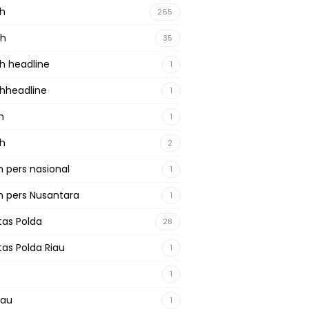
ah
265
ah
35
h headline
1
hheadline
1
h
1
ah
2
 pers nasional
1
 pers Nusantara
1
tas Polda
28
tas Polda Riau
1
1
iau
1