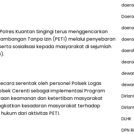
daer
Daer
daera
n Polres Kuantan Singingi terus menggencarkan
tambangan Tanpa Izin (PETI) melalui penyebaran
daera
rta sosialisasi kepada masyarakat di sejumlah
daers
).
dear
dewan
secara serentak oleh personel Polsek Logas
dewan
Polsek Cerenti sebagai implementasi Program
Dirlan
haraan keamanan dan ketertiban masyarakat
ingkatkan kesadaran masyarakat terhadap
Dirlan
ukum dari aktivitas PETI.
DLHK
DPN R