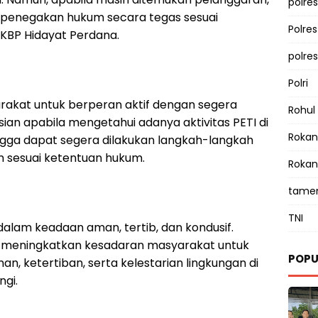
polres
 penegakan hukum secara tegas sesuai
Polre
AKBP Hidayat Perdana.
polre
Polri
akat untuk berperan aktif dengan segera
Rohul
ian apabila mengetahui adanya aktivitas PETI di
Rokan 
ngga dapat segera dilakukan langkah-langkah
sesuai ketentuan hukum.
Rokan
tamen
TNI
 dalam keadaan aman, tertib, dan kondusif.
in meningkatkan kesadaran masyarakat untuk
POPU
 ketertiban, serta kelestarian lingkungan di
ngi.