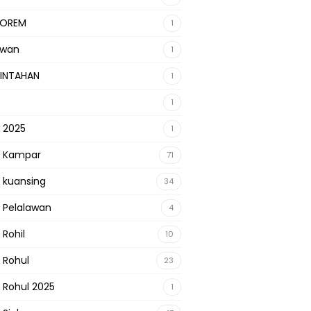
KOREM
1
awan
1
INTAHAN
1
1
s 2025
1
s Kampar
71
s kuansing
34
s Pelalawan
4
 Rohil
10
s Rohul
23
s Rohul 2025
1