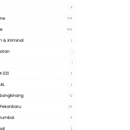
8
ine
105
ne
166
 & Kriminal
2
hatan
1
m
1
 031
5
NAL
2
 bangkinang
12
 Pekanbaru
26
 rumbai
6
nal
2