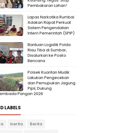
Kuansing Tegas: Stop
Pembakaran Lahan!
Lapas Narkotika Rumbai
Adakan Rapat Perkuat
Sistem Pengendalian
Intern Pemerintah (SPIP)
Bantuan Logistik Polda
Riau Tiba di Sumbar,
Disalurkan ke Posko
Bencana
Polsek Kuantan Mudik
Lakukan Pengecekan
dan Pemupukan Jagung
Pipil, Dukung
embada Pangan 2026
D LABELS
ra
berita
Berita