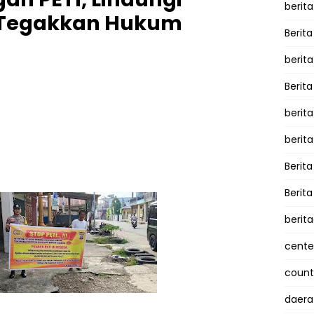
berita
 Tegakkan Hukum
Berita
berit
Berit
berit
berit
Berit
Berit
berit
cente
counte
daera