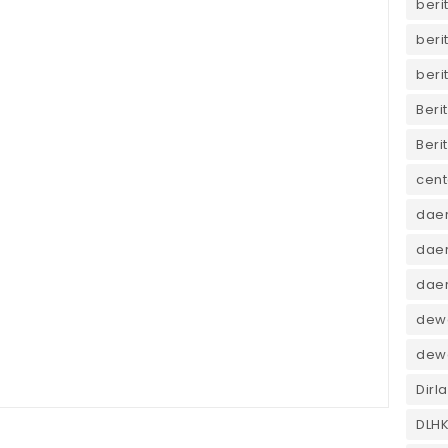
beri
beri
beri
Beri
Beri
cent
dae
daer
dae
dewa
dew
Dirl
DLH