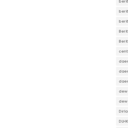
beri
beri
beri
Beri
Beri
cent
dae
daer
dae
dewa
dew
Dirl
DLH