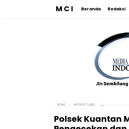
M C I
Beranda
Redaksi
HOME
WITHOUT LABEL
Polsek Kuantan 
Pengecekan dan 