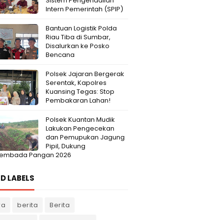
Sistem Pengendalian
Intern Pemerintah (SPIP)
Bantuan Logistik Polda
Riau Tiba di Sumbar,
Disalurkan ke Posko
Bencana
Polsek Jajaran Bergerak
Serentak, Kapolres
Kuansing Tegas: Stop
Pembakaran Lahan!
Polsek Kuantan Mudik
Lakukan Pengecekan
dan Pemupukan Jagung
Pipil, Dukung
embada Pangan 2026
D LABELS
ra
berita
Berita