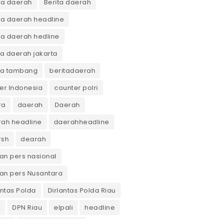
ta daerah
Berita daerah
ta daerah headline
ta daerah hedline
ta daerah jakarta
ta tambang
beritadaerah
er Indonesia
counter polri
ra
daerah
Daerah
ah headline
daerahheadline
rsh
dearah
n pers nasional
an pers Nusantara
antas Polda
Dirlantas Polda Riau
K
DPN Riau
elpali
headline