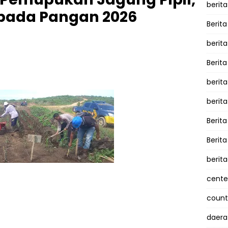
berita
ada Pangan 2026
Berita
berit
Berit
berit
berit
Berit
Berit
berit
cente
counte
daera