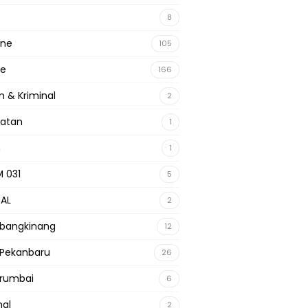
8
ine
105
ne
166
 & Kriminal
2
hatan
1
m
1
 031
5
NAL
2
 bangkinang
12
 Pekanbaru
26
 rumbai
6
nal
2