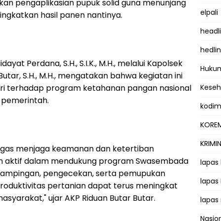
kan pengaplikasian pupuk solid guna menunjang
elpali
gkatkan hasil panen nantinya.
headl
hedli
ayat Perdana, S.H., S.I.K., M.H., melalui Kapolsek
Hukum
utar, S.H., M.H., mengatakan bahwa kegiatan ini
ri terhadap program ketahanan pangan nasional
Kese
s pemerintah.
kodi
KOREM
KRIMI
 tugas menjaga keamanan dan ketertiban
ran aktif dalam mendukung program Swasembada
lapas
ndampingan, pengecekan, serta pemupukan
lapas
produktivitas pertanian dapat terus meningkat
yarakat," ujar AKP Riduan Butar Butar.
lapas
Nasio