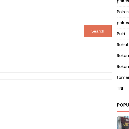
polres
Polre
polre
Polri
Rohul
Rokan 
Rokan
tamen
TNI
POPU