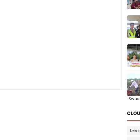
Swas
CLOU
beri