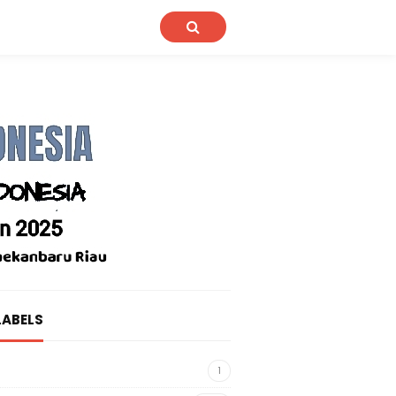
LABELS
1