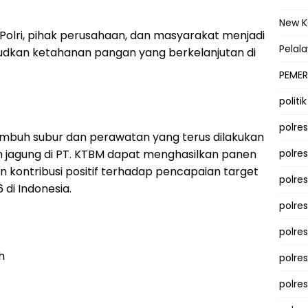
New 
Polri, pihak perusahaan, dan masyarakat menjadi
Pelal
udkan ketahanan pangan yang berkelanjutan di
PEMER
politik
polre
mbuh subur dan perawatan yang terus dilakukan
n jagung di PT. KTBM dapat menghasilkan panen
polre
kontribusi positif terhadap pencapaian target
polre
i Indonesia.
polre
polres
h
polre
polre