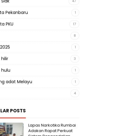
 Siak
47
sta Pekanbaru
1
sta PKU
17
8
 2025
1
hilir
3
 hulu
1
g adat Melayu
1
4
LAR POSTS
Lapas Narkotika Rumbai
Adakan Rapat Perkuat