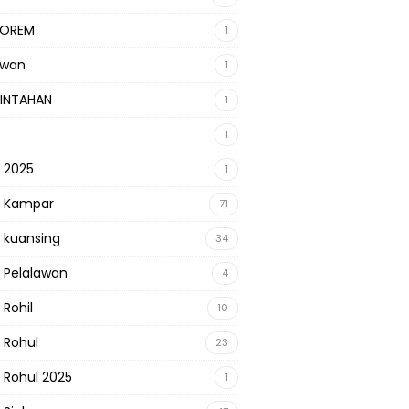
KOREM
1
awan
1
INTAHAN
1
1
s 2025
1
s Kampar
71
s kuansing
34
s Pelalawan
4
 Rohil
10
s Rohul
23
s Rohul 2025
1