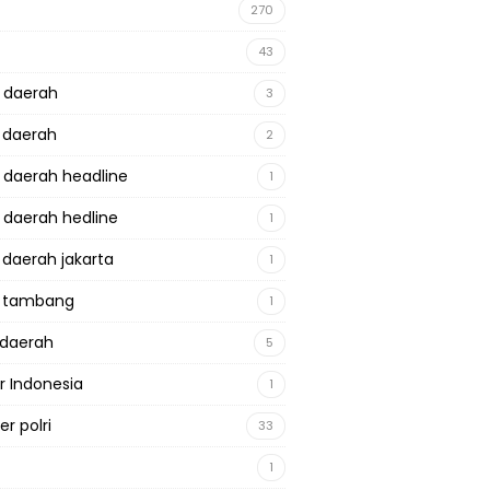
270
43
a daerah
3
a daerah
2
a daerah headline
1
a daerah hedline
1
a daerah jakarta
1
a tambang
1
adaerah
5
r Indonesia
1
r polri
33
1