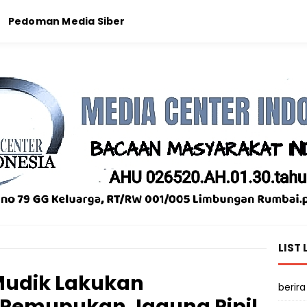
Pedoman Media Siber
LIST 
Mudik Lakukan
berira
Pemupukan Jagung Pipil,