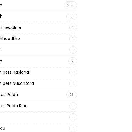
ah
265
ah
35
h headline
1
hheadline
1
h
1
ah
2
 pers nasional
1
 pers Nusantara
1
tas Polda
28
tas Polda Riau
1
1
iau
1