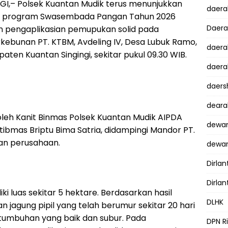
I,– Polsek Kuantan Mudik terus menunjukkan
daer
 program Swasembada Pangan Tahun 2026
Daer
n pengaplikasian pemupukan solid pada
rkebunan PT. KTBM, Avdeling IV, Desa Lubuk Ramo,
daera
en Kuantan Singingi, sekitar pukul 09.30 WIB.
daera
daers
dear
oleh Kanit Binmas Polsek Kuantan Mudik AIPDA
dewan
bmas Briptu Bima Satria, didampingi Mandor PT.
an perusahaan.
dewan
Dirlan
Dirlan
ki luas sekitar 5 hektare. Berdasarkan hasil
DLHK
jagung pipil yang telah berumur sekitar 20 hari
umbuhan yang baik dan subur. Pada
DPN R