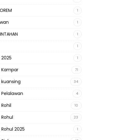
KOREM
1
awan
1
INTAHAN
1
1
s 2025
1
s Kampar
71
s kuansing
34
s Pelalawan
4
 Rohil
10
s Rohul
23
s Rohul 2025
1