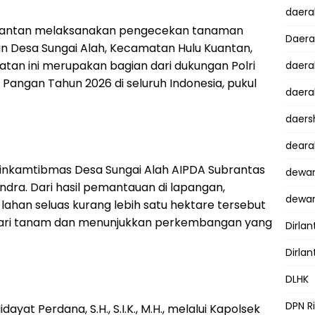
daer
 Kuantan melaksanakan pengecekan tanaman
Daer
n Desa Sungai Alah, Kecamatan Hulu Kuantan,
atan ini merupakan bagian dari dukungan Polri
daera
ngan Tahun 2026 di seluruh Indonesia, pukul
daera
daers
dear
inkamtibmas Desa Sungai Alah AIPDA Subrantas
dewan
dra. Dari hasil pemantauan di lapangan,
dewan
lahan seluas kurang lebih satu hektare tersebut
 hari tanam dan menunjukkan perkembangan yang
Dirlan
Dirlan
DLHK
DPN R
ayat Perdana, S.H., S.I.K., M.H., melalui Kapolsek