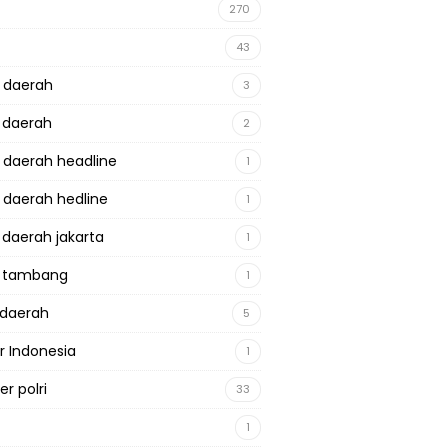
270
43
a daerah
3
a daerah
2
a daerah headline
1
a daerah hedline
1
a daerah jakarta
1
a tambang
1
adaerah
5
r Indonesia
1
r polri
33
1