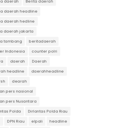
ta daerah
Berita daerah
ta daerah headline
ta daerah hedline
ta daerah jakarta
ta tambang
beritadaerah
er Indonesia
counter polri
ra
daerah
Daerah
ah headline
daerahheadline
rsh
dearah
n pers nasional
an pers Nusantara
antas Polda
Dirlantas Polda Riau
K
DPN Riau
elpali
headline