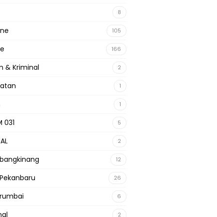
8
ine
105
ne
166
 & Kriminal
2
hatan
1
m
1
 031
5
NAL
2
 bangkinang
12
 Pekanbaru
26
 rumbai
6
nal
2