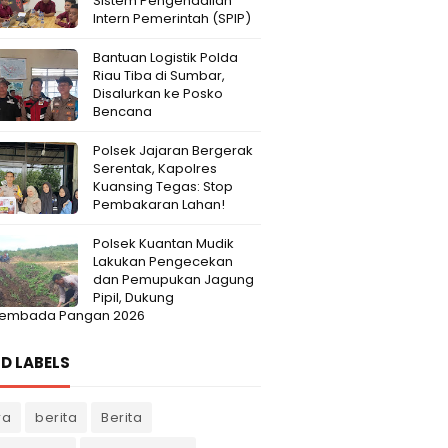
Sistem Pengendalian
Intern Pemerintah (SPIP)
Bantuan Logistik Polda
Riau Tiba di Sumbar,
Disalurkan ke Posko
Bencana
Polsek Jajaran Bergerak
Serentak, Kapolres
Kuansing Tegas: Stop
Pembakaran Lahan!
Polsek Kuantan Mudik
Lakukan Pengecekan
dan Pemupukan Jagung
Pipil, Dukung
embada Pangan 2026
D LABELS
ra
berita
Berita