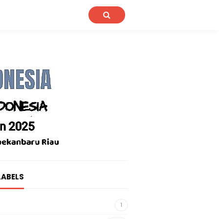
LABELS
1