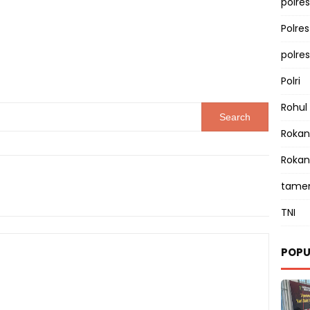
polres
Polre
polre
Polri
Rohul
Rokan 
Rokan
tamen
TNI
POPU