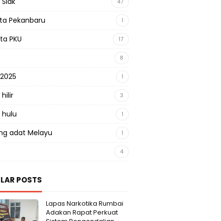
 Siak
47
sta Pekanbaru
1
sta PKU
17
8
 2025
1
hilir
3
 hulu
1
g adat Melayu
1
4
LAR POSTS
Lapas Narkotika Rumbai
Adakan Rapat Perkuat