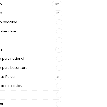
ah
265
ah
35
h headline
1
hheadline
1
h
1
ah
2
 pers nasional
1
 pers Nusantara
1
tas Polda
28
tas Polda Riau
1
1
iau
1