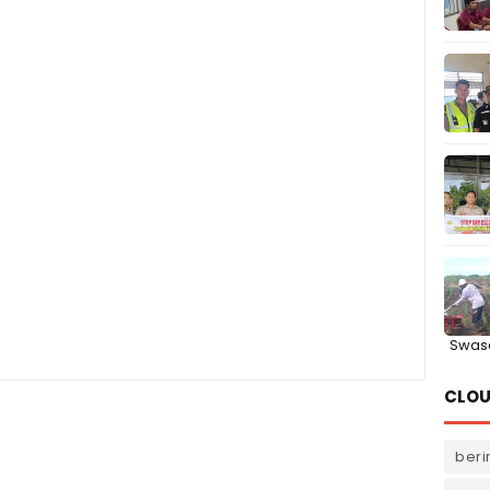
Swas
CLOU
beri