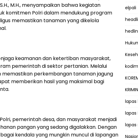
, S.H., M.H., menyampaikan bahwa kegiatan
elpali
uk komitmen Polri dalam mendukung program
headl
ligus memastikan tanaman yang dikelola
al.
hedli
Hukum
Kese
menjaga keamanan dan ketertiban masyarakat,
ram pemerintah di sektor pertanian. Melalui
kodi
ingin memastikan perkembangan tanaman jagung
KOREM
dapat memberikan hasil yang maksimal bagi
nta.
KRIMI
lapas
lapas
Polri, pemerintah desa, dan masyarakat menjadi
lapas
ahanan pangan yang sedang digalakkan. Dengan
bagai kendala yang mungkin muncul di lapangan
Nasio