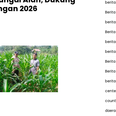
berita
gan 2026
Berita
berit
Berit
berit
berit
Berit
Berit
berit
cente
counte
daera