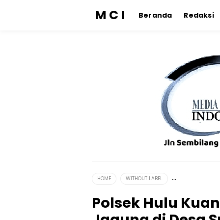
M C I
Beranda
Redaksi
HOME
WITHOUT LABEL
Polsek Hulu Kua
Jagung di Desa S