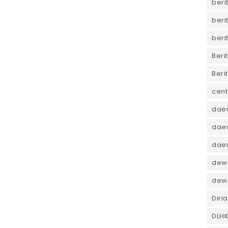
beri
beri
beri
Beri
Beri
cent
dae
daer
dae
dewa
dew
Dirl
DLH