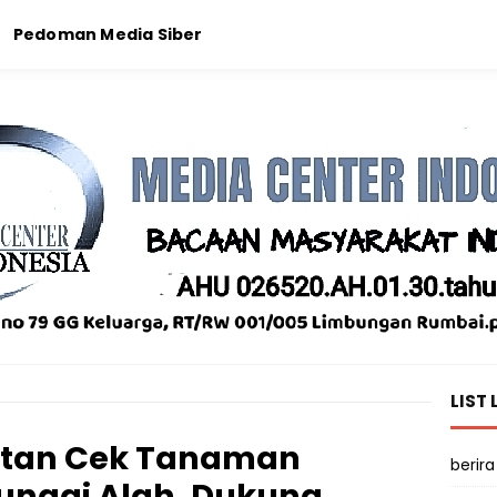
Pedoman Media Siber
LIST 
ntan Cek Tanaman
berira
ungai Alah, Dukung