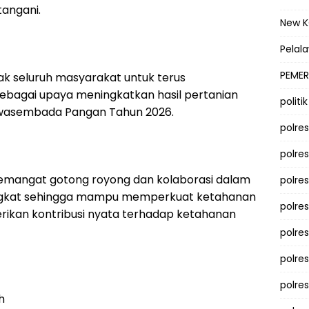
tangani.
New 
Pelal
PEMER
ak seluruh masyarakat untuk terus
ebagai upaya meningkatkan hasil pertanian
politik
wasembada Pangan Tahun 2026.
polre
polre
n semangat gotong royong dan kolaborasi dalam
polre
ingkat sehingga mampu memperkuat ketahanan
polre
ikan kontribusi nyata terhadap ketahanan
polres
polre
polre
h