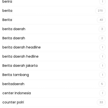
berira
1
berita
270
Berita
43
berita daerah
3
Berita daerah
2
berita daerah headline
1
berita daerah hedline
1
Berita daerah jakarta
1
Berita tambang
1
beritadaerah
5
center Indonesia
1
counter polri
33