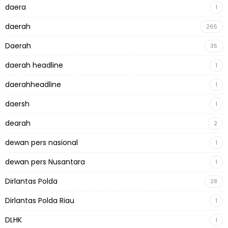
daera
1
daerah
265
Daerah
35
daerah headline
1
daerahheadline
1
daersh
1
dearah
2
dewan pers nasional
1
dewan pers Nusantara
1
Dirlantas Polda
28
Dirlantas Polda Riau
1
DLHK
1