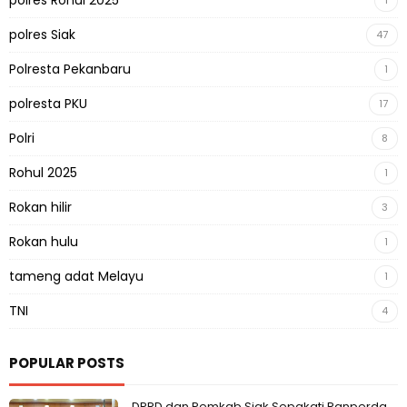
polres Siak
47
Polresta Pekanbaru
1
polresta PKU
17
Polri
8
Rohul 2025
1
Rokan hilir
3
Rokan hulu
1
tameng adat Melayu
1
TNI
4
POPULAR POSTS
DPRD dan Pemkab Siak Sepakati Ranperda