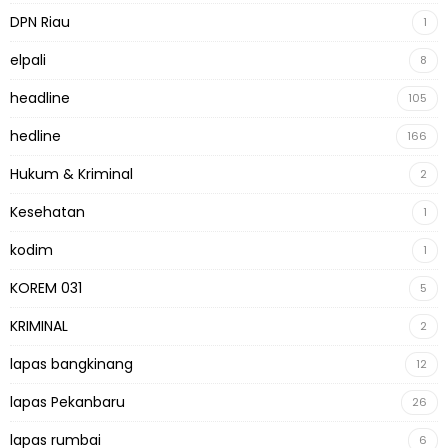
DPN Riau
1
elpali
8
headline
105
hedline
166
Hukum & Kriminal
2
Kesehatan
1
kodim
1
KOREM 031
5
KRIMINAL
2
lapas bangkinang
12
lapas Pekanbaru
26
lapas rumbai
6