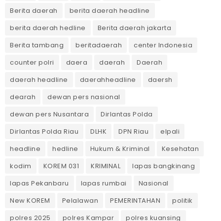
Berita daerah
berita daerah headline
berita daerah hedline
Berita daerah jakarta
Berita tambang
beritadaerah
center Indonesia
counter polri
daera
daerah
Daerah
daerah headline
daerahheadline
daersh
dearah
dewan pers nasional
dewan pers Nusantara
Dirlantas Polda
Dirlantas Polda Riau
DLHK
DPN Riau
elpali
headline
hedline
Hukum & Kriminal
Kesehatan
kodim
KOREM 031
KRIMINAL
lapas bangkinang
lapas Pekanbaru
lapas rumbai
Nasional
New KOREM
Pelalawan
PEMERINTAHAN
politik
polres 2025
polres Kampar
polres kuansing