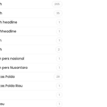
ah
265
ah
35
h headline
1
hheadline
1
h
1
ah
2
 pers nasional
1
 pers Nusantara
1
tas Polda
28
tas Polda Riau
1
1
iau
1