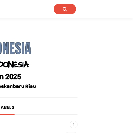
LABELS
1