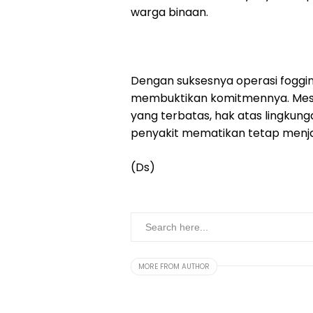
warga binaan.
Dengan suksesnya operasi foggin
membuktikan komitmennya. Meski 
yang terbatas, hak atas lingkun
penyakit mematikan tetap menjad
(Ds)
MORE FROM AUTHOR