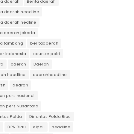
ta daerah
Berita daerah
ta daerah headline
ta daerah hedline
ta daerah jakarta
ta tambang
beritadaerah
er Indonesia
counter polri
ra
daerah
Daerah
ah headline
daerahheadline
rsh
dearah
n pers nasional
an pers Nusantara
antas Polda
Dirlantas Polda Riau
K
DPN Riau
elpali
headline