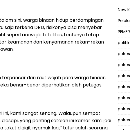
New 
 dalam sini, warga binaan hidup berdampingan
Pelal
u saja terkena DBD, risikonya bisa menyebar
PEMER
f seperti ini wajib totalitas, tentunya tetap
tor keamanan dan kenyamanan rekan-rekan
politik
nawan.
polre
polre
polre
n terpancar dari raut wajah para warga binaan
ka benar-benar diperhatikan oleh petugas.
polre
polres
polre
ari ini, kami sangat senang. Walaupun sempat
polre
diasapi, yang penting setelah ini kamar kami jadi
a takut digigit nyamuk lagi," tutur salah seorang