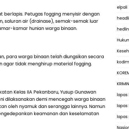
elpali
at berlapis. Petugas fogging menyisir dengan
headl
an, saluran air (drainase), semak-semak luar
amar-kamar hunian warga binaan.
hedli
Hukum
Kese
n, para warga binaan telah diungsikan secara
kodi
n agar tidak menghirup material fogging.
KOREM
KRIMI
atan Kelas IIA Pekanbaru, Yusup Gunawan
lapas
ni dilaksanakan demi mencegah warga binaan
lapas
kan oleh nyamuk dan serangga lainnya. Namun
engedepankan keamanan dan keselamatan
lapas
Nasio