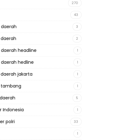
270
43
a daerah
3
a daerah
2
a daerah headline
1
a daerah hedline
1
a daerah jakarta
1
a tambang
1
adaerah
5
r Indonesia
1
r polri
33
1