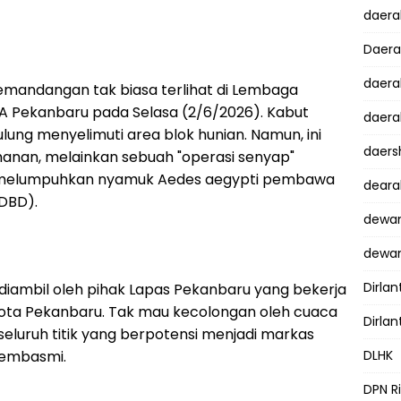
daer
Daer
daera
mandangan tak biasa terlihat di Lembaga
A Pekanbaru pada Selasa (2/6/2026). Kabut
daera
lung menyelimuti area blok hunian. Namun, ini
daers
nan, melainkan sebuah "operasi senyap"
k melumpuhkan nyamuk Aedes aegypti pembawa
dear
DBD).
dewan
dewan
Dirlan
i diambil oleh pihak Lapas Pekanbaru yang bekerja
ota Pekanbaru. Tak mau kecolongan oleh cuaca
Dirlan
eluruh titik yang berpotensi menjadi markas
pembasmi.
DLHK
DPN R