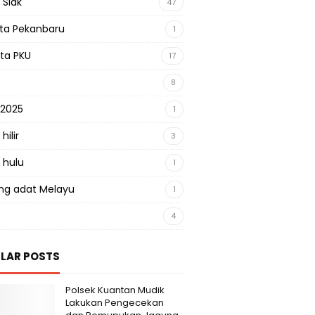
 Siak
47
sta Pekanbaru
1
sta PKU
17
8
 2025
1
hilir
3
 hulu
1
g adat Melayu
1
4
LAR POSTS
Polsek Kuantan Mudik
Lakukan Pengecekan