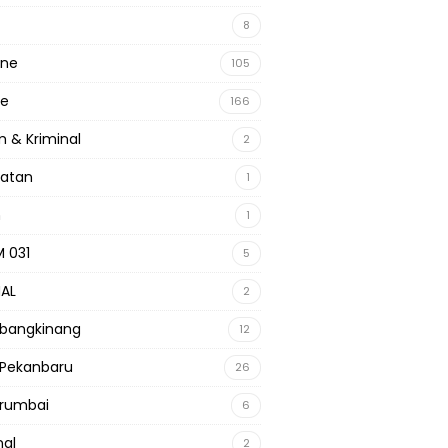
8
ine
105
ne
166
 & Kriminal
2
hatan
1
m
1
 031
5
NAL
2
 bangkinang
12
 Pekanbaru
26
 rumbai
6
nal
2