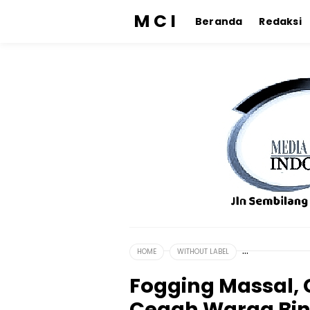
M C I
Beranda
Redaksi
HOME
WITHOUT LABEL
Fogging Massal,
Cegah Warga Bin