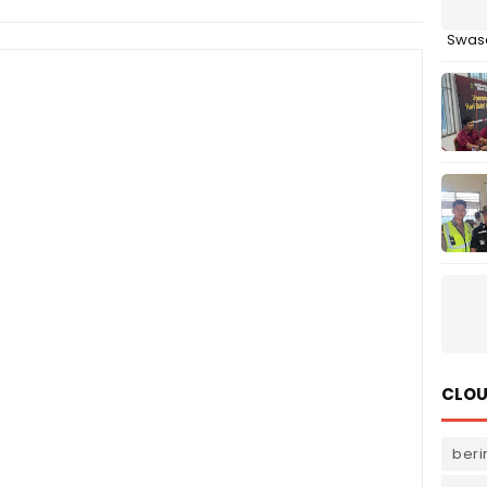
Swas
CLOU
beri