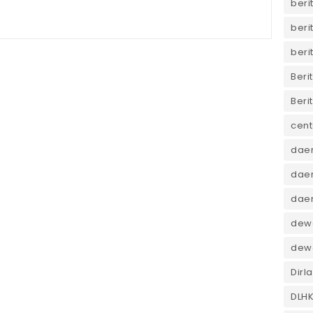
beri
beri
beri
Beri
Beri
cent
dae
daer
dae
dewa
dew
Dirl
DLH