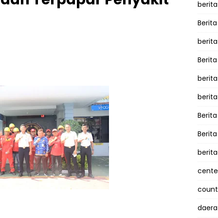
berita
Berita
berit
Berit
berit
berit
Berit
Berit
berit
cente
counte
daera