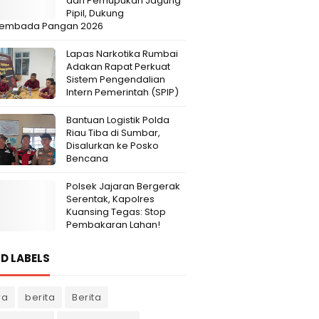
dan Pemupukan Jagung
Pipil, Dukung
embada Pangan 2026
Lapas Narkotika Rumbai
Adakan Rapat Perkuat
Sistem Pengendalian
Intern Pemerintah (SPIP)
Bantuan Logistik Polda
Riau Tiba di Sumbar,
Disalurkan ke Posko
Bencana
Polsek Jajaran Bergerak
Serentak, Kapolres
Kuansing Tegas: Stop
Pembakaran Lahan!
D LABELS
ra
berita
Berita