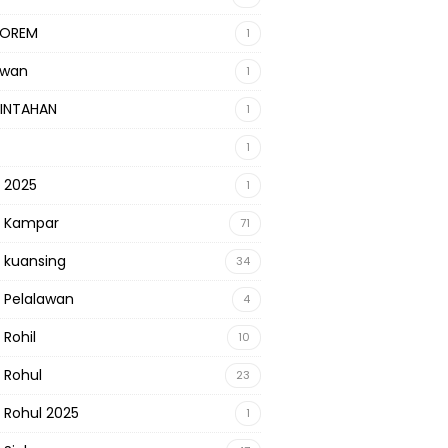
KOREM
1
awan
1
INTAHAN
1
1
s 2025
1
s Kampar
71
s kuansing
34
s Pelalawan
4
 Rohil
10
s Rohul
23
s Rohul 2025
1