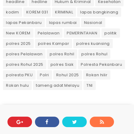
headline
hedline
Hukum & Kriminal
Kesehatan
kodim
KOREM 031
KRIMINAL
lapas bangkinang
lapas Pekanbaru
lapas rumbai
Nasional
New KOREM
Pelalawan
PEMERINTAHAN
politik
polres 2025
polres Kampar
polres kuansing
polres Pelalawan
polres Rohil
polres Rohul
polres Rohul 2025
polres Siak
Polresta Pekanbaru
polresta PKU
Polri
Rohul 2025
Rokan hilir
Rokan hulu
tameng adat Melayu
TNI