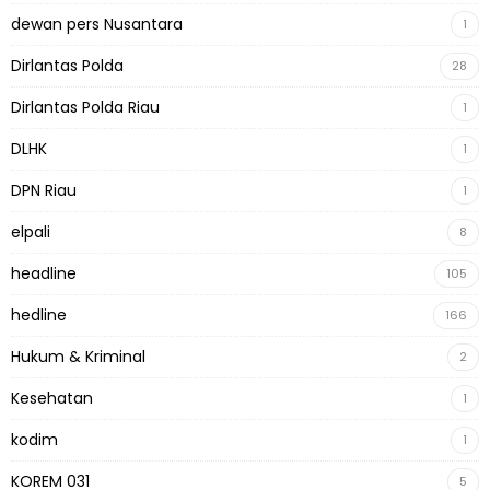
dewan pers Nusantara
1
Dirlantas Polda
28
Dirlantas Polda Riau
1
DLHK
1
DPN Riau
1
elpali
8
headline
105
hedline
166
Hukum & Kriminal
2
Kesehatan
1
kodim
1
KOREM 031
5