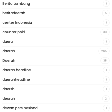
Berita tambang
1
beritadaerah
5
center Indonesia
1
counter polri
33
daera
1
daerah
265
Daerah
35
daerah headline
1
daerahheadline
1
daersh
1
dearah
2
dewan pers nasional
1