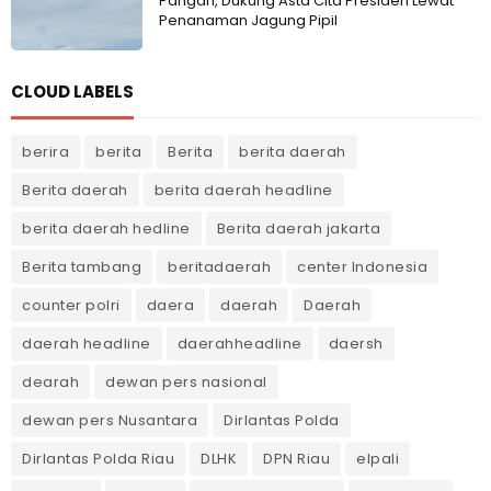
Pangan, Dukung Asta Cita Presiden Lewat
Penanaman Jagung Pipil
CLOUD LABELS
berira
berita
Berita
berita daerah
Berita daerah
berita daerah headline
berita daerah hedline
Berita daerah jakarta
Berita tambang
beritadaerah
center Indonesia
counter polri
daera
daerah
Daerah
daerah headline
daerahheadline
daersh
dearah
dewan pers nasional
dewan pers Nusantara
Dirlantas Polda
Dirlantas Polda Riau
DLHK
DPN Riau
elpali