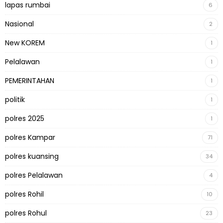
lapas rumbai
6
Nasional
2
New KOREM
1
Pelalawan
1
PEMERINTAHAN
1
politik
1
polres 2025
1
polres Kampar
71
polres kuansing
34
polres Pelalawan
4
polres Rohil
10
polres Rohul
23