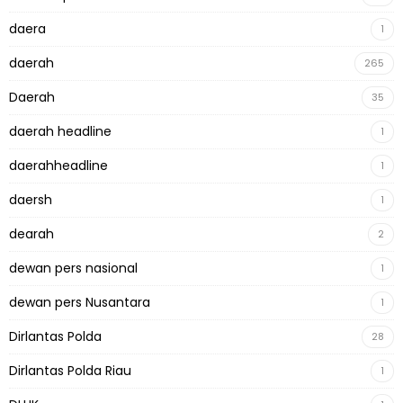
daera
1
daerah
265
Daerah
35
daerah headline
1
daerahheadline
1
daersh
1
dearah
2
dewan pers nasional
1
dewan pers Nusantara
1
Dirlantas Polda
28
Dirlantas Polda Riau
1