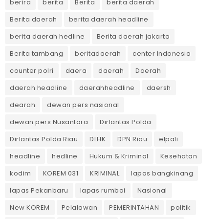
berira
berita
Berita
berita daerah
Berita daerah
berita daerah headline
berita daerah hedline
Berita daerah jakarta
Berita tambang
beritadaerah
center Indonesia
counter polri
daera
daerah
Daerah
daerah headline
daerahheadline
daersh
dearah
dewan pers nasional
dewan pers Nusantara
Dirlantas Polda
Dirlantas Polda Riau
DLHK
DPN Riau
elpali
headline
hedline
Hukum & Kriminal
Kesehatan
kodim
KOREM 031
KRIMINAL
lapas bangkinang
lapas Pekanbaru
lapas rumbai
Nasional
New KOREM
Pelalawan
PEMERINTAHAN
politik