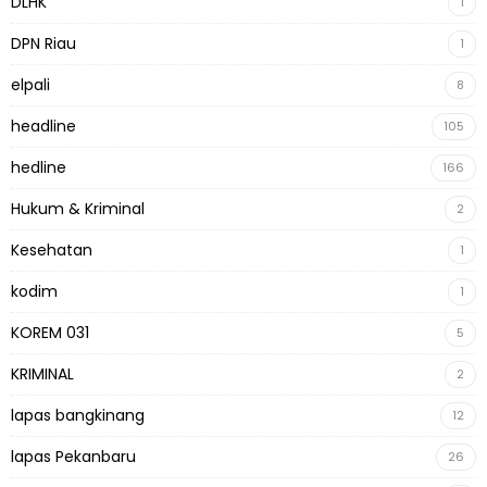
DLHK
1
DPN Riau
1
elpali
8
headline
105
hedline
166
Hukum & Kriminal
2
Kesehatan
1
kodim
1
KOREM 031
5
KRIMINAL
2
lapas bangkinang
12
lapas Pekanbaru
26