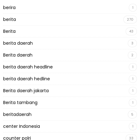
berira
1
berita
270
Berita
43
berita daerah
3
Berita daerah
2
berita daerah headline
1
berita daerah hedline
1
Berita daerah jakarta
1
Berita tambang
1
beritadaerah
5
center Indonesia
1
counter polri
33