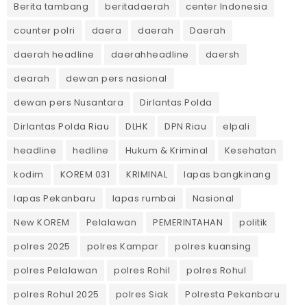
Berita tambang
beritadaerah
center Indonesia
counter polri
daera
daerah
Daerah
daerah headline
daerahheadline
daersh
dearah
dewan pers nasional
dewan pers Nusantara
Dirlantas Polda
Dirlantas Polda Riau
DLHK
DPN Riau
elpali
headline
hedline
Hukum & Kriminal
Kesehatan
kodim
KOREM 031
KRIMINAL
lapas bangkinang
lapas Pekanbaru
lapas rumbai
Nasional
New KOREM
Pelalawan
PEMERINTAHAN
politik
polres 2025
polres Kampar
polres kuansing
polres Pelalawan
polres Rohil
polres Rohul
polres Rohul 2025
polres Siak
Polresta Pekanbaru