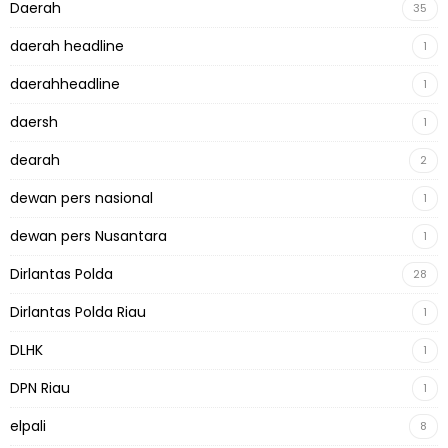
Daerah
35
daerah headline
1
daerahheadline
1
daersh
1
dearah
2
dewan pers nasional
1
dewan pers Nusantara
1
Dirlantas Polda
28
Dirlantas Polda Riau
1
DLHK
1
DPN Riau
1
elpali
8