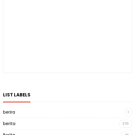
LIST LABELS
berira
1
berita
270
Berita
43