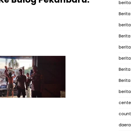
berita
Berita
berit
Berit
berit
berit
Berit
Berit
berit
cente
counte
daera