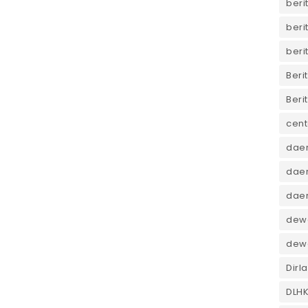
beri
beri
beri
Beri
Beri
cent
dae
daer
dae
dewa
dew
Dirl
DLH