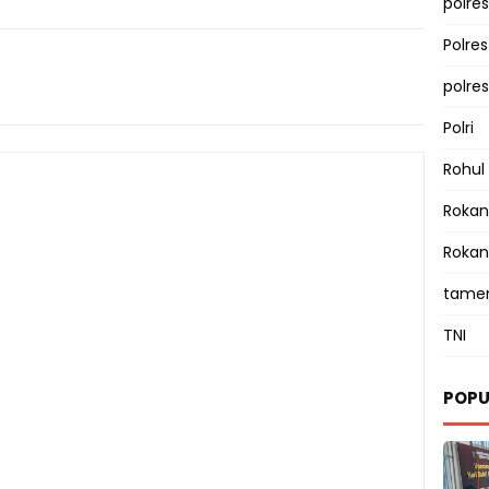
polres
Polre
polre
Polri
Rohul
Rokan 
Rokan
tamen
TNI
POPU