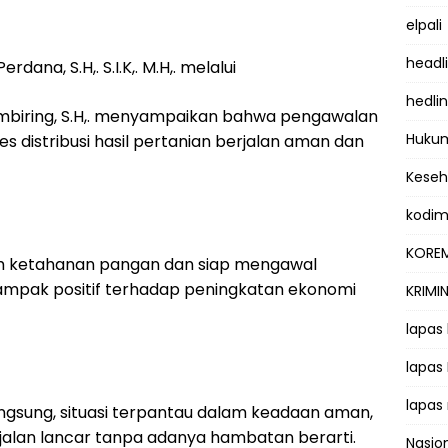
elpali
headl
dana, S.H,. S.I.K,. M.H,. melalui
hedli
mbiring, S.H,. menyampaikan bahwa pengawalan
Hukum
 distribusi hasil pertanian berjalan aman dan
Kese
kodi
KOREM
m ketahanan pangan dan siap mengawal
mpak positif terhadap peningkatan ekonomi
KRIMI
lapas
lapas
lapas
ngsung, situasi terpantau dalam keadaan aman,
erjalan lancar tanpa adanya hambatan berarti.
Nasio