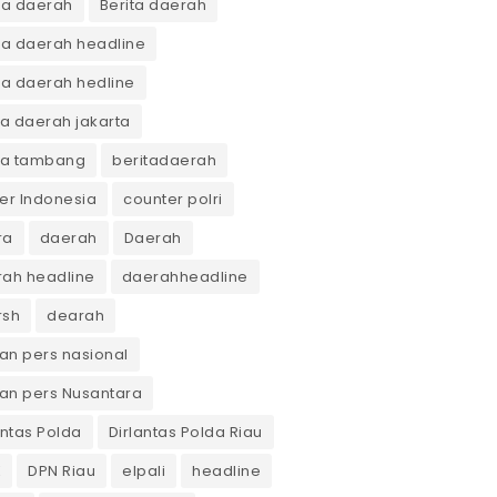
ta daerah
Berita daerah
ta daerah headline
ta daerah hedline
ta daerah jakarta
ta tambang
beritadaerah
er Indonesia
counter polri
ra
daerah
Daerah
ah headline
daerahheadline
rsh
dearah
n pers nasional
an pers Nusantara
antas Polda
Dirlantas Polda Riau
K
DPN Riau
elpali
headline