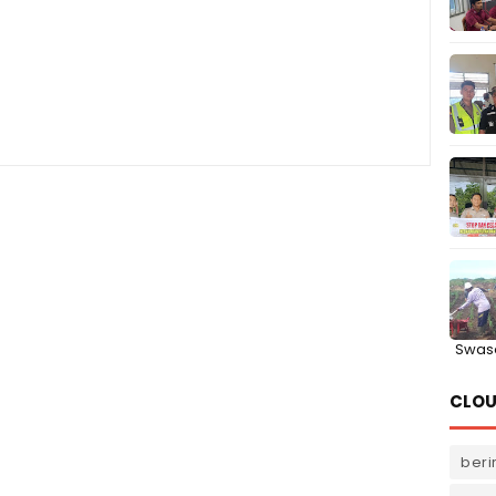
Swas
CLOU
beri