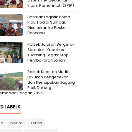
Sistem Pengendalian
Intern Pemerintah (SPIP)
Bantuan Logistik Polda
Riau Tiba di Sumbar,
Disalurkan ke Posko
Bencana
Polsek Jajaran Bergerak
Serentak, Kapolres
Kuansing Tegas: Stop
Pembakaran Lahan!
Polsek Kuantan Mudik
Lakukan Pengecekan
dan Pemupukan Jagung
Pipil, Dukung
embada Pangan 2026
D LABELS
ra
berita
Berita