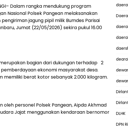
daer
INGI– Dalam rangka mendukung program
an Nasional Polsek Pangean melaksanakan
Daer
pengiriman jagung pipil milik Bumdes Parisai
daera
anbaru, Jumat (22/05/2026) sekira pukul 16.00
daera
daers
dear
t merupakan bagian dari dukungan terhadap 2
 pemberdayaan ekonomi masyarakat desa.
dewan
m memiliki berat kotor sebanyak 2.000 kilogram.
dewan
Dirlan
Dirlan
an oleh personel Polsek Pangean, Aipda Akhmad
k saudara Jajat menggunakan kendaraan bernomor
DLHK
DPN R