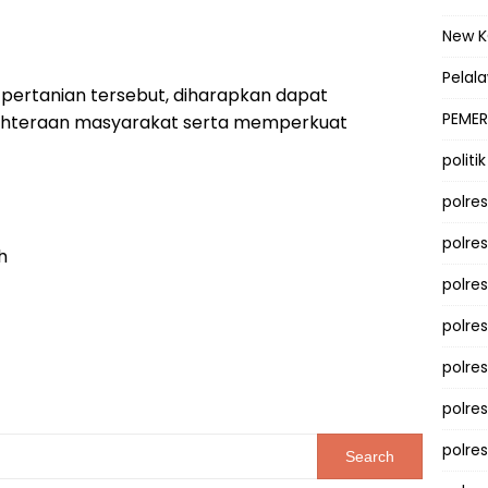
New 
Pelal
pertanian tersebut, diharapkan dapat
PEMER
hteraan masyarakat serta memperkuat
politik
polre
polre
h
polre
polre
polres
polre
polre