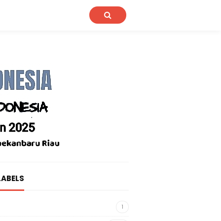
LABELS
1