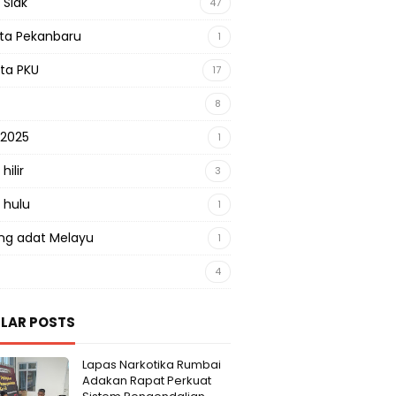
 Siak
47
sta Pekanbaru
1
sta PKU
17
8
 2025
1
hilir
3
 hulu
1
g adat Melayu
1
4
LAR POSTS
Lapas Narkotika Rumbai
Adakan Rapat Perkuat