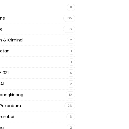
8
ine
105
ne
166
 & Kriminal
2
hatan
1
m
1
 031
5
NAL
2
 bangkinang
12
 Pekanbaru
26
 rumbai
6
nal
2