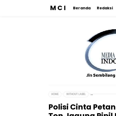
M C I
Beranda
Redaksi
HOME
WITHOUT LABEL
Polisi Cinta Peta
Ton Jagung Pipil