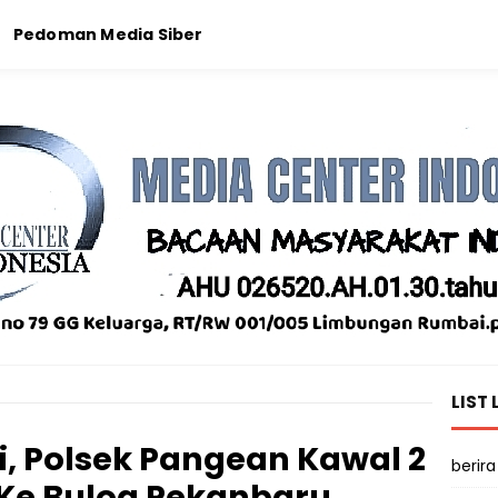
Pedoman Media Siber
LIST 
ni, Polsek Pangean Kawal 2
berira
 Ke Bulog Pekanbaru.