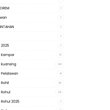
KOREM
1
awan
1
INTAHAN
1
1
s 2025
1
s Kampar
71
s kuansing
34
s Pelalawan
4
 Rohil
10
s Rohul
23
s Rohul 2025
1