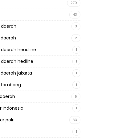
270
43
a daerah
3
a daerah
2
a daerah headline
1
a daerah hedline
1
a daerah jakarta
1
a tambang
1
adaerah
5
r Indonesia
1
r polri
33
1