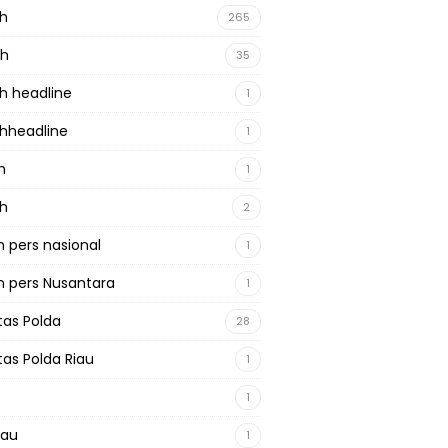
ah
265
ah
35
h headline
1
hheadline
1
h
1
ah
2
 pers nasional
1
 pers Nusantara
1
tas Polda
28
tas Polda Riau
1
1
iau
1