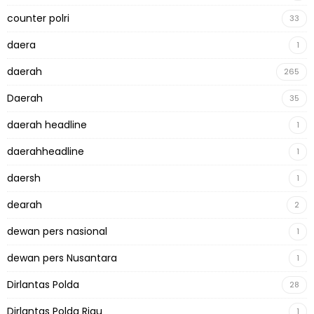
counter polri
33
daera
1
daerah
265
Daerah
35
daerah headline
1
daerahheadline
1
daersh
1
dearah
2
dewan pers nasional
1
dewan pers Nusantara
1
Dirlantas Polda
28
Dirlantas Polda Riau
1