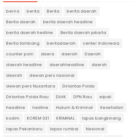
berira
berita
Berita
berita daerah
Berita daerah
berita daerah headline
berita daerah hedline
Berita daerah jakarta
Berita tambang
beritadaerah
center Indonesia
counter polri
daera
daerah
Daerah
daerah headline
daerahheadline
daersh
dearah
dewan pers nasional
dewan pers Nusantara
Dirlantas Polda
Dirlantas Polda Riau
DLHK
DPN Riau
elpali
headline
hedline
Hukum & Kriminal
Kesehatan
kodim
KOREM 031
KRIMINAL
lapas bangkinang
lapas Pekanbaru
lapas rumbai
Nasional