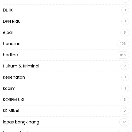
DLHK
1
DPN Riau
1
elpali
8
headline
105
hedline
166
Hukum & Kriminal
2
Kesehatan
1
kodim
1
KOREM 031
5
KRIMINAL
2
lapas bangkinang
12