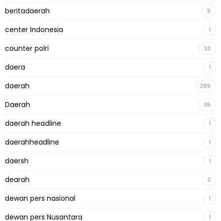
beritadaerah
5
center Indonesia
1
counter polri
33
daera
1
daerah
265
Daerah
35
daerah headline
1
daerahheadline
1
daersh
1
dearah
2
dewan pers nasional
1
dewan pers Nusantara
1