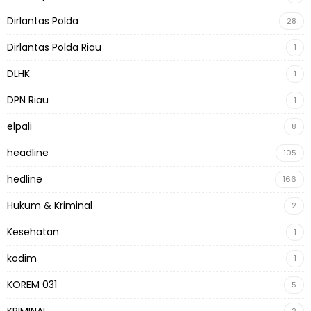
Dirlantas Polda
28
Dirlantas Polda Riau
1
DLHK
1
DPN Riau
1
elpali
8
headline
105
hedline
166
Hukum & Kriminal
2
Kesehatan
1
kodim
1
KOREM 031
5
KRIMINAL
2