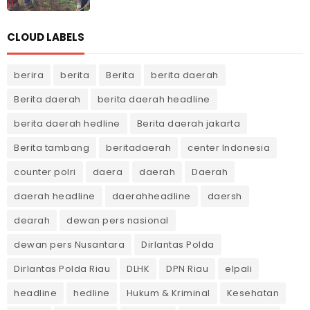
CLOUD LABELS
berira
berita
Berita
berita daerah
Berita daerah
berita daerah headline
berita daerah hedline
Berita daerah jakarta
Berita tambang
beritadaerah
center Indonesia
counter polri
daera
daerah
Daerah
daerah headline
daerahheadline
daersh
dearah
dewan pers nasional
dewan pers Nusantara
Dirlantas Polda
Dirlantas Polda Riau
DLHK
DPN Riau
elpali
headline
hedline
Hukum & Kriminal
Kesehatan