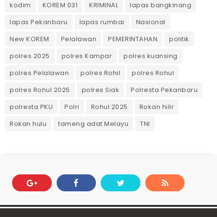
kodim
KOREM 031
KRIMINAL
lapas bangkinang
lapas Pekanbaru
lapas rumbai
Nasional
New KOREM
Pelalawan
PEMERINTAHAN
politik
polres 2025
polres Kampar
polres kuansing
polres Pelalawan
polres Rohil
polres Rohul
polres Rohul 2025
polres Siak
Polresta Pekanbaru
polresta PKU
Polri
Rohul 2025
Rokan hilir
Rokan hulu
tameng adat Melayu
TNI