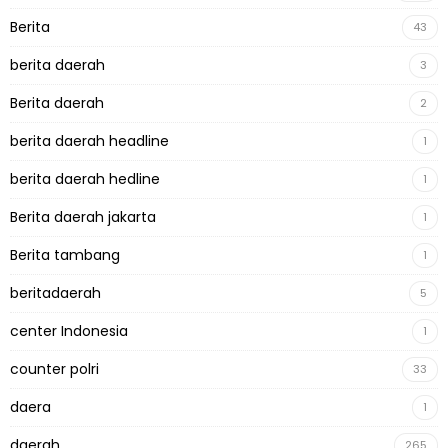
Berita
43
berita daerah
3
Berita daerah
2
berita daerah headline
1
berita daerah hedline
1
Berita daerah jakarta
1
Berita tambang
1
beritadaerah
5
center Indonesia
1
counter polri
33
daera
1
daerah
265