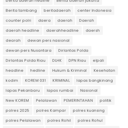
berita daerah hedline
Berita daerah jakarta
Berita tambang
beritadaerah
center Indonesia
counter polri
daera
daerah
Daerah
daerah headline
daerahheadline
daersh
dearah
dewan pers nasional
dewan pers Nusantara
Dirlantas Polda
Dirlantas Polda Riau
DLHK
DPN Riau
elpali
headline
hedline
Hukum & Kriminal
Kesehatan
kodim
KOREM 031
KRIMINAL
lapas bangkinang
lapas Pekanbaru
lapas rumbai
Nasional
New KOREM
Pelalawan
PEMERINTAHAN
politik
polres 2025
polres Kampar
polres kuansing
polres Pelalawan
polres Rohil
polres Rohul