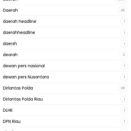
Daerah
35
daerah headline
1
daerahheadline
1
daersh
1
dearah
2
dewan pers nasional
1
dewan pers Nusantara
1
Dirlantas Polda
28
Dirlantas Polda Riau
1
DLHK
1
DPN Riau
1