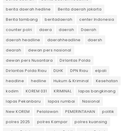
berita daerah hedline
Berita daerah jakarta
Berita tambang
beritadaerah
center Indonesia
counter polri
daera
daerah
Daerah
daerah headline
daerahheadline
daersh
dearah
dewan pers nasional
dewan pers Nusantara
Dirlantas Polda
Dirlantas Polda Riau
DLHK
DPN Riau
elpali
headline
hedline
Hukum & Kriminal
Kesehatan
kodim
KOREM 031
KRIMINAL
lapas bangkinang
lapas Pekanbaru
lapas rumbai
Nasional
New KOREM
Pelalawan
PEMERINTAHAN
politik
polres 2025
polres Kampar
polres kuansing