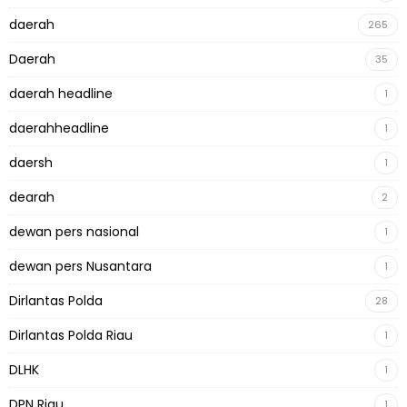
daerah
265
Daerah
35
daerah headline
1
daerahheadline
1
daersh
1
dearah
2
dewan pers nasional
1
dewan pers Nusantara
1
Dirlantas Polda
28
Dirlantas Polda Riau
1
DLHK
1
DPN Riau
1