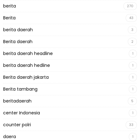
berita
270
Berita
43
berita daerah
3
Berita daerah
2
berita daerah headline
1
berita daerah hedline
1
Berita daerah jakarta
1
Berita tambang
1
beritadaerah
5
center Indonesia
1
counter polri
33
daera
1