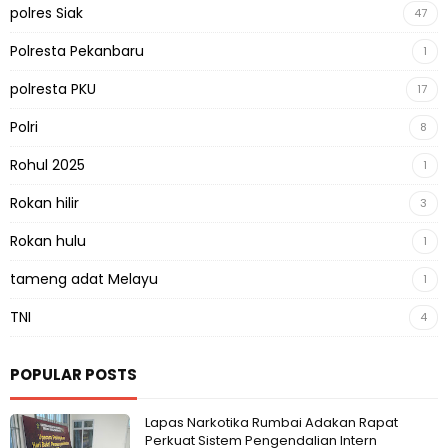
polres Siak
47
Polresta Pekanbaru
1
polresta PKU
17
Polri
8
Rohul 2025
1
Rokan hilir
3
Rokan hulu
1
tameng adat Melayu
1
TNI
4
POPULAR POSTS
Lapas Narkotika Rumbai Adakan Rapat
Perkuat Sistem Pengendalian Intern