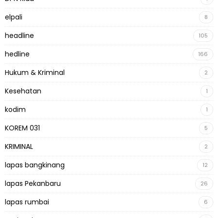
elpali
8
headline
105
hedline
166
Hukum & Kriminal
2
Kesehatan
1
kodim
1
KOREM 031
5
KRIMINAL
2
lapas bangkinang
12
lapas Pekanbaru
26
lapas rumbai
6