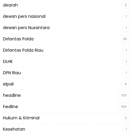
dearah
2
dewan pers nasional
1
dewan pers Nusantara
1
Dirlantas Polda
28
Dirlantas Polda Riau
1
DLHK
1
DPN Riau
1
elpali
8
headline
105
hedline
166
Hukum & Kriminal
2
Kesehatan
1