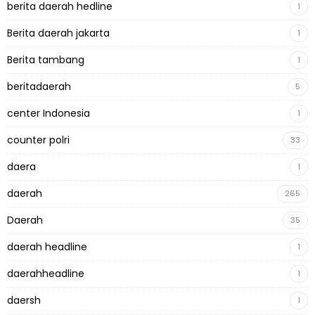
berita daerah hedline
1
Berita daerah jakarta
1
Berita tambang
1
beritadaerah
5
center Indonesia
1
counter polri
33
daera
1
daerah
265
Daerah
35
daerah headline
1
daerahheadline
1
daersh
1