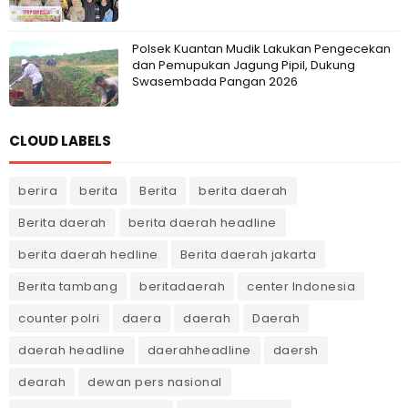
Polsek Kuantan Mudik Lakukan Pengecekan
dan Pemupukan Jagung Pipil, Dukung
Swasembada Pangan 2026
CLOUD LABELS
berira
berita
Berita
berita daerah
Berita daerah
berita daerah headline
berita daerah hedline
Berita daerah jakarta
Berita tambang
beritadaerah
center Indonesia
counter polri
daera
daerah
Daerah
daerah headline
daerahheadline
daersh
dearah
dewan pers nasional