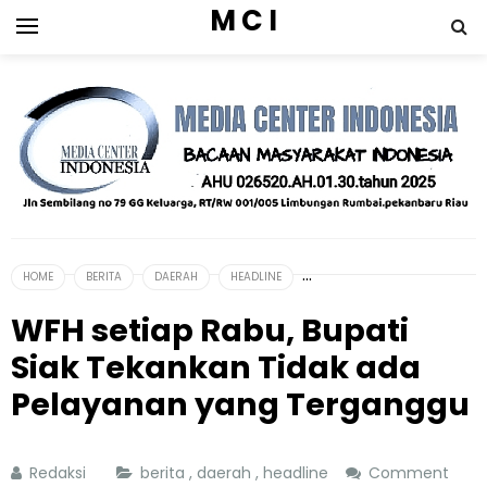
M C I
HOME
BERITA
DAERAH
HEADLINE
WFH setiap Rabu, Bupati
Siak Tekankan Tidak ada
Pelayanan yang Terganggu
Redaksi
berita
,
daerah
,
headline
Comment