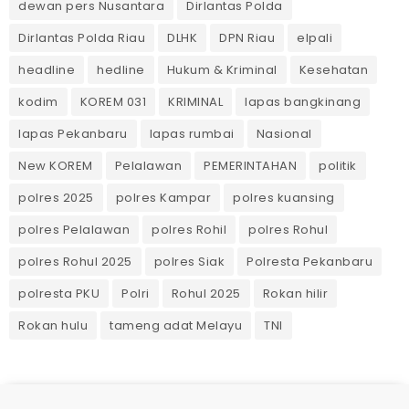
dewan pers Nusantara
Dirlantas Polda
Dirlantas Polda Riau
DLHK
DPN Riau
elpali
headline
hedline
Hukum & Kriminal
Kesehatan
kodim
KOREM 031
KRIMINAL
lapas bangkinang
lapas Pekanbaru
lapas rumbai
Nasional
New KOREM
Pelalawan
PEMERINTAHAN
politik
polres 2025
polres Kampar
polres kuansing
polres Pelalawan
polres Rohil
polres Rohul
polres Rohul 2025
polres Siak
Polresta Pekanbaru
polresta PKU
Polri
Rohul 2025
Rokan hilir
Rokan hulu
tameng adat Melayu
TNI