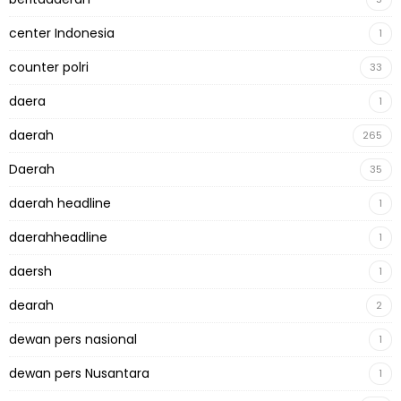
center Indonesia
1
counter polri
33
daera
1
daerah
265
Daerah
35
daerah headline
1
daerahheadline
1
daersh
1
dearah
2
dewan pers nasional
1
dewan pers Nusantara
1