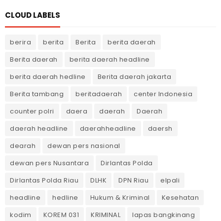
CLOUD LABELS
berira
berita
Berita
berita daerah
Berita daerah
berita daerah headline
berita daerah hedline
Berita daerah jakarta
Berita tambang
beritadaerah
center Indonesia
counter polri
daera
daerah
Daerah
daerah headline
daerahheadline
daersh
dearah
dewan pers nasional
dewan pers Nusantara
Dirlantas Polda
Dirlantas Polda Riau
DLHK
DPN Riau
elpali
headline
hedline
Hukum & Kriminal
Kesehatan
kodim
KOREM 031
KRIMINAL
lapas bangkinang