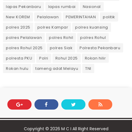
lapas Pekanbaru
lapas rumbai
Nasional
New KOREM
Pelalawan
PEMERINTAHAN
politik
polres 2025
polres Kampar
polres kuansing
polres Pelalawan
polres Rohil
polres Rohul
polres Rohul 2025
polres Siak
Polresta Pekanbaru
polresta PKU
Polri
Rohul 2025
Rokan hilir
Rokan hulu
tameng adat Melayu
TNI
Copyright ©
2026
M C I
All Right Reserved