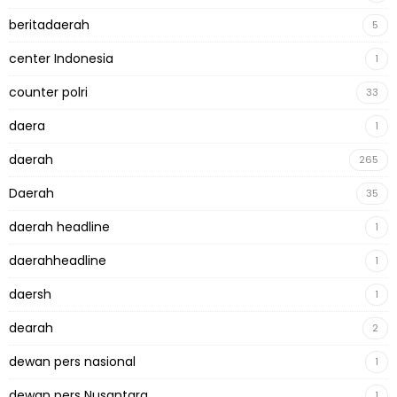
beritadaerah
5
center Indonesia
1
counter polri
33
daera
1
daerah
265
Daerah
35
daerah headline
1
daerahheadline
1
daersh
1
dearah
2
dewan pers nasional
1
dewan pers Nusantara
1