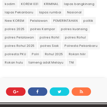
kodim
KOREM 031
KRIMINAL
lapas bangkinang
lapas Pekanbaru
lapas rumbai
Nasional
New KOREM
Pelalawan
PEMERINTAHAN
politik
polres 2025
polres Kampar
polres kuansing
polres Pelalawan
polres Rohil
polres Rohul
polres Rohul 2025
polres Siak
Polresta Pekanbaru
polresta PKU
Polri
Rohul 2025
Rokan hilir
Rokan hulu
tameng adat Melayu
TNI