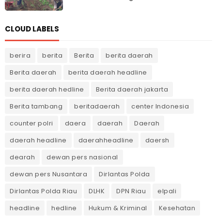
CLOUD LABELS
berira
berita
Berita
berita daerah
Berita daerah
berita daerah headline
berita daerah hedline
Berita daerah jakarta
Berita tambang
beritadaerah
center Indonesia
counter polri
daera
daerah
Daerah
daerah headline
daerahheadline
daersh
dearah
dewan pers nasional
dewan pers Nusantara
Dirlantas Polda
Dirlantas Polda Riau
DLHK
DPN Riau
elpali
headline
hedline
Hukum & Kriminal
Kesehatan