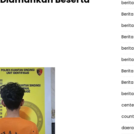
berita
Berita
berit
Berit
berit
berit
Berit
Berit
berit
cente
counte
daera