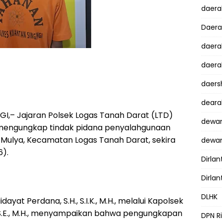
daer
Daer
daera
daera
daers
dear
I,– Jajaran Polsek Logas Tanah Darat (LTD)
dewan
l mengungkap tindak pidana penyalahgunaan
i Mulya, Kecamatan Logas Tanah Darat, sekira
dewan
6).
Dirlan
Dirlan
DLHK
ayat Perdana, S.H., S.I.K., M.H., melalui Kapolsek
, S.E., M.H., menyampaikan bahwa pengungkapan
DPN R