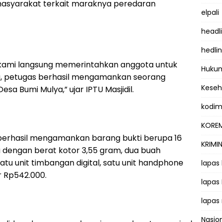
i masyarakat terkait maraknya peredaran
elpali
headl
hedli
, kami langsung memerintahkan anggota untuk
Hukum
ya, petugas berhasil mengamankan seorang
Kese
Desa Bumi Mulya,” ujar IPTU Masjidil.
kodi
KOREM
 berhasil mengamankan barang bukti berupa 16
KRIMI
u dengan berat kotor 3,55 gram, dua buah
atu unit timbangan digital, satu unit handphone
lapas
r Rp542.000.
lapas
lapas
Nasio