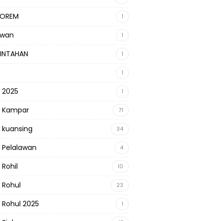
KOREM
1
awan
1
INTAHAN
1
1
s 2025
1
s Kampar
71
s kuansing
34
s Pelalawan
4
 Rohil
10
s Rohul
23
s Rohul 2025
1