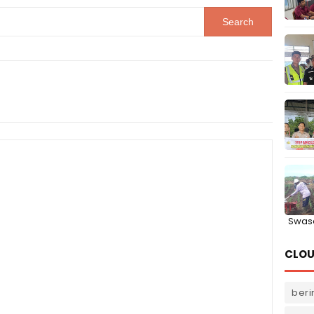
Swas
CLOU
beri