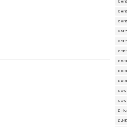
beri
beri
beri
Beri
Beri
cent
dae
daer
dae
dewa
dew
Dirl
DLH