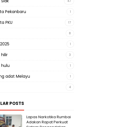
 Siak
47
sta Pekanbaru
1
sta PKU
17
8
 2025
1
hilir
3
 hulu
1
g adat Melayu
1
4
LAR POSTS
Lapas Narkotika Rumbai
Adakan Rapat Perkuat