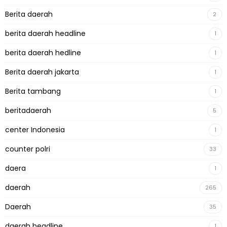
Berita daerah
2
berita daerah headline
1
berita daerah hedline
1
Berita daerah jakarta
1
Berita tambang
1
beritadaerah
5
center Indonesia
1
counter polri
33
daera
1
daerah
265
Daerah
35
daerah headline
1