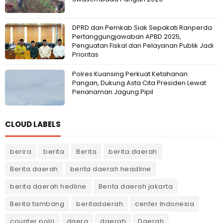
DPRD dan Pemkab Siak Sepakati Ranperda
Pertanggungjawaban APBD 2025,
Penguatan Fiskal dan Pelayanan Publik Jadi
Prioritas
Polres Kuansing Perkuat Ketahanan
Pangan, Dukung Asta Cita Presiden Lewat
Penanaman Jagung Pipil
CLOUD LABELS
berira
berita
Berita
berita daerah
Berita daerah
berita daerah headline
berita daerah hedline
Berita daerah jakarta
Berita tambang
beritadaerah
center Indonesia
counter polri
daera
daerah
Daerah