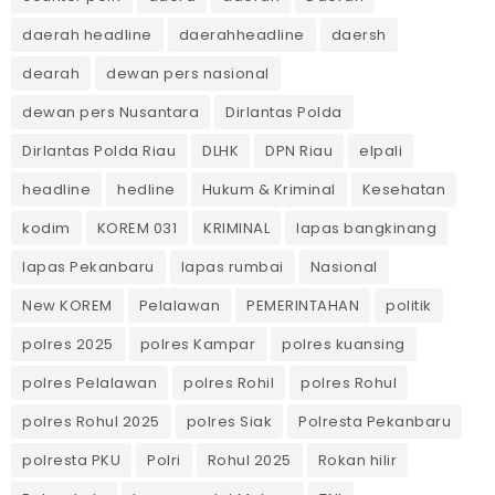
daerah headline
daerahheadline
daersh
dearah
dewan pers nasional
dewan pers Nusantara
Dirlantas Polda
Dirlantas Polda Riau
DLHK
DPN Riau
elpali
headline
hedline
Hukum & Kriminal
Kesehatan
kodim
KOREM 031
KRIMINAL
lapas bangkinang
lapas Pekanbaru
lapas rumbai
Nasional
New KOREM
Pelalawan
PEMERINTAHAN
politik
polres 2025
polres Kampar
polres kuansing
polres Pelalawan
polres Rohil
polres Rohul
polres Rohul 2025
polres Siak
Polresta Pekanbaru
polresta PKU
Polri
Rohul 2025
Rokan hilir