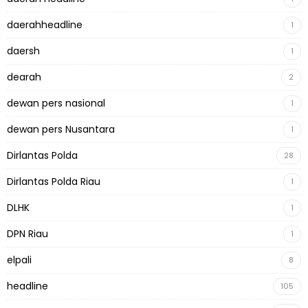
daerahheadline
1
daersh
1
dearah
2
dewan pers nasional
1
dewan pers Nusantara
1
Dirlantas Polda
28
Dirlantas Polda Riau
1
DLHK
1
DPN Riau
1
elpali
8
headline
105