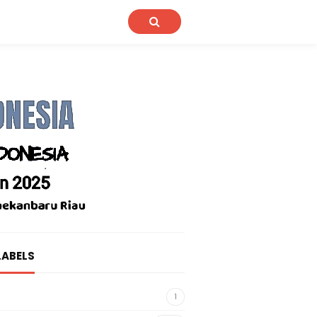
LABELS
1