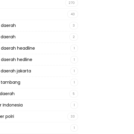
270
43
a daerah
3
a daerah
2
a daerah headline
1
a daerah hedline
1
a daerah jakarta
1
a tambang
1
adaerah
5
r Indonesia
1
r polri
33
1