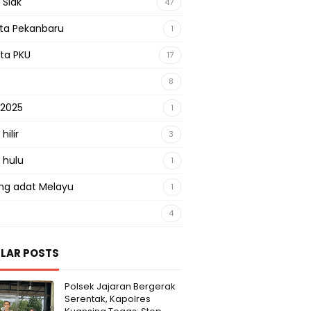
 Siak
47
sta Pekanbaru
1
sta PKU
17
8
 2025
1
hilir
3
 hulu
1
g adat Melayu
1
4
LAR POSTS
Polsek Jajaran Bergerak
Serentak, Kapolres