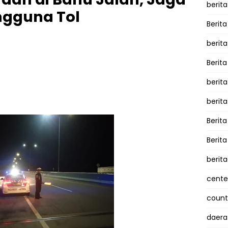
berita
ngguna Tol
Berita
berit
Berit
berit
berit
Berit
Berit
berit
cente
counte
daera