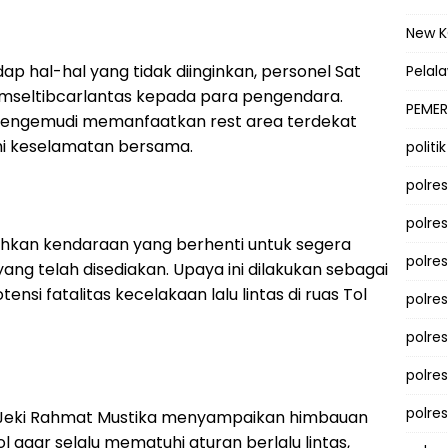
New 
ap hal-hal yang tidak diinginkan, personel Sat
Pelal
mseltibcarlantas kepada para pengendara.
PEMER
engemudi memanfaatkan rest area terdekat
mi keselamatan bersama.
politik
polre
polre
rahkan kendaraan yang berhenti untuk segera
polre
yang telah disediakan. Upaya ini dilakukan sebagai
si fatalitas kecelakaan lalu lintas di ruas Tol
polre
polres
polre
polre
l Jeki Rahmat Mustika menyampaikan himbauan
l agar selalu mematuhi aturan berlalu lintas,