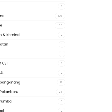
8
ine
105
ne
166
 & Kriminal
2
hatan
1
m
1
 031
5
NAL
2
 bangkinang
12
 Pekanbaru
26
 rumbai
6
nal
2