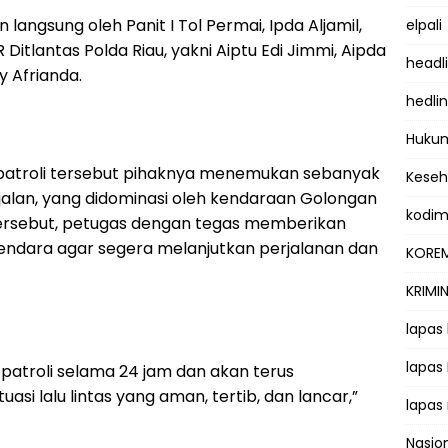
 langsung oleh Panit I Tol Permai, Ipda Aljamil,
elpali
Ditlantas Polda Riau, yakni Aiptu Edi Jimmi, Aipda
headl
y Afrianda.
hedli
Hukum
m patroli tersebut pihaknya menemukan sebanyak
Kese
 jalan, yang didominasi oleh kendaraan Golongan
kodi
 tersebut, petugas dengan tegas memberikan
ndara agar segera melanjutkan perjalanan dan
KOREM
KRIMI
lapas
lapas
patroli selama 24 jam dan akan terus
asi lalu lintas yang aman, tertib, dan lancar,”
lapas
Nasio