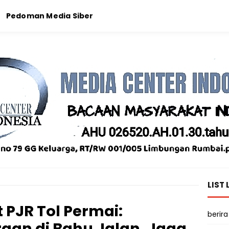
Pedoman Media Siber
LIST 
 PJR Tol Permai:
berira
aan di Bahu Jalan, Jaga