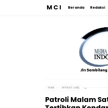
M C I
Beranda
Redaksi
HOME
WITHOUT LABEL
Patroli Malam Sat
Tertibkan Kendar