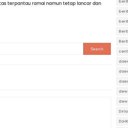
beri
u lintas terpantau ramai namun tetap lancar dan
beri
beri
Beri
Beri
cent
dae
daer
dae
dewa
dew
Dirl
DLH