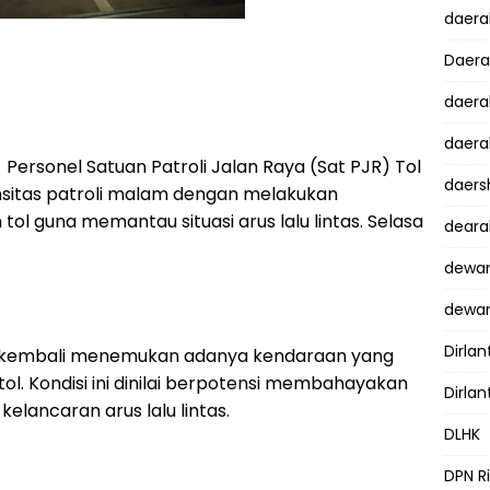
daer
Daer
daera
daera
Personel Satuan Patroli Jalan Raya (Sat PJR) Tol
daers
nsitas patroli malam dengan melakukan
 tol guna memantau situasi arus lalu lintas. Selasa
dear
dewan
dewan
Dirlan
oli kembali menemukan adanya kendaraan yang
 tol. Kondisi ini dinilai berpotensi membahayakan
Dirlan
lancaran arus lalu lintas.
DLHK
DPN R