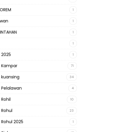
KOREM
1
awan
1
INTAHAN
1
1
s 2025
1
s Kampar
71
s kuansing
34
s Pelalawan
4
 Rohil
10
s Rohul
23
s Rohul 2025
1