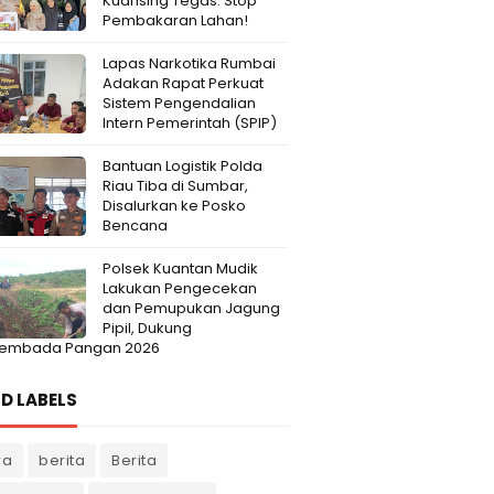
Kuansing Tegas: Stop
Pembakaran Lahan!
Lapas Narkotika Rumbai
Adakan Rapat Perkuat
Sistem Pengendalian
Intern Pemerintah (SPIP)
Bantuan Logistik Polda
Riau Tiba di Sumbar,
Disalurkan ke Posko
Bencana
Polsek Kuantan Mudik
Lakukan Pengecekan
dan Pemupukan Jagung
Pipil, Dukung
embada Pangan 2026
D LABELS
ra
berita
Berita