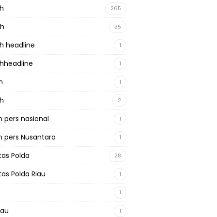
ah
265
ah
35
h headline
1
hheadline
1
h
1
ah
2
 pers nasional
1
 pers Nusantara
1
tas Polda
28
tas Polda Riau
1
1
iau
1