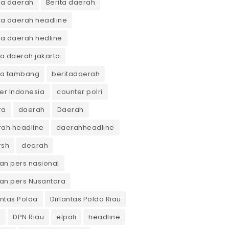
ta daerah
Berita daerah
ta daerah headline
ta daerah hedline
ta daerah jakarta
ta tambang
beritadaerah
er Indonesia
counter polri
ra
daerah
Daerah
ah headline
daerahheadline
rsh
dearah
n pers nasional
an pers Nusantara
antas Polda
Dirlantas Polda Riau
K
DPN Riau
elpali
headline