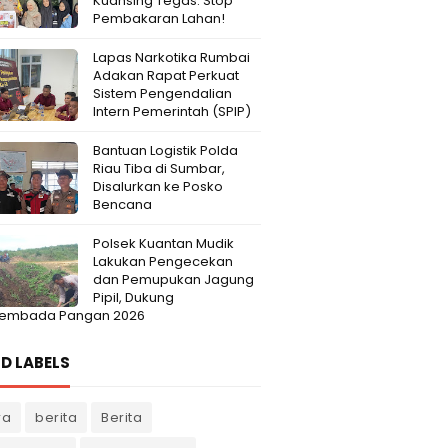
Kuansing Tegas: Stop
Pembakaran Lahan!
Lapas Narkotika Rumbai
Adakan Rapat Perkuat
Sistem Pengendalian
Intern Pemerintah (SPIP)
Bantuan Logistik Polda
Riau Tiba di Sumbar,
Disalurkan ke Posko
Bencana
Polsek Kuantan Mudik
Lakukan Pengecekan
dan Pemupukan Jagung
Pipil, Dukung
embada Pangan 2026
D LABELS
ra
berita
Berita