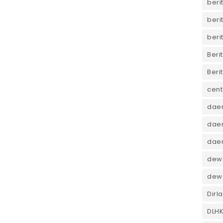
beri
beri
beri
Beri
Beri
cent
dae
daer
dae
dewa
dew
Dirl
DLH