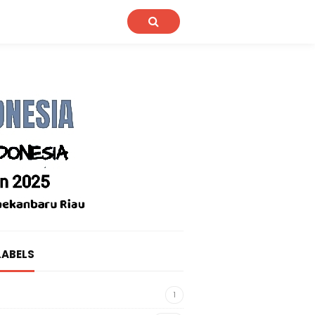
LABELS
1