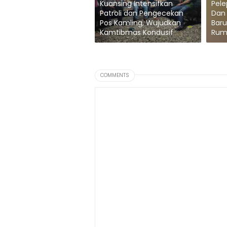
Kuansing Intensifkan
Pel
Patroli dan Pengecekan
Dan 
Pos Kamling, Wujudkan
Baru
Kamtibmas Kondusif
Rum
COMMENTS