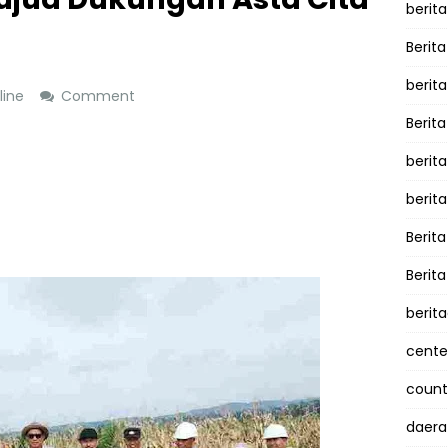
berita
Berita
berit
line
Comment
Berit
berit
berit
Berit
Berit
berit
cente
counte
daera