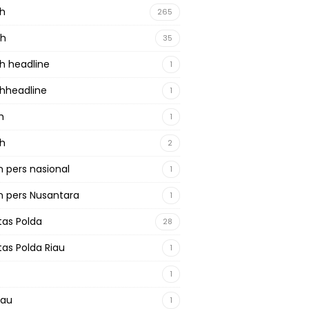
ah
265
ah
35
h headline
1
hheadline
1
h
1
ah
2
 pers nasional
1
 pers Nusantara
1
tas Polda
28
tas Polda Riau
1
1
iau
1