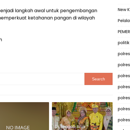
New 
menjadi langkah awal untuk pengembangan
 memperkuat ketahanan pangan di wilayah
Pelal
PEMER
h
politik
polre
polre
polre
polre
polres
polre
polre
Di Tengah Arus