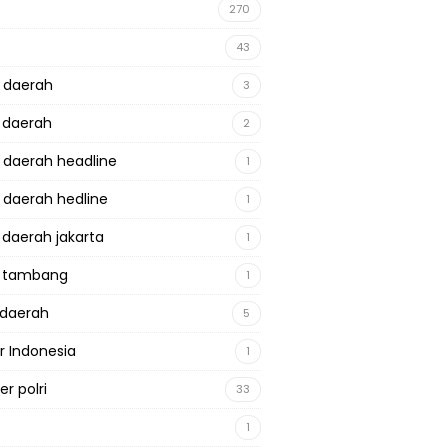
270
43
a daerah
3
a daerah
2
a daerah headline
1
a daerah hedline
1
a daerah jakarta
1
a tambang
1
adaerah
5
r Indonesia
1
r polri
33
1