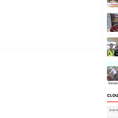
Swas
CLOU
beri