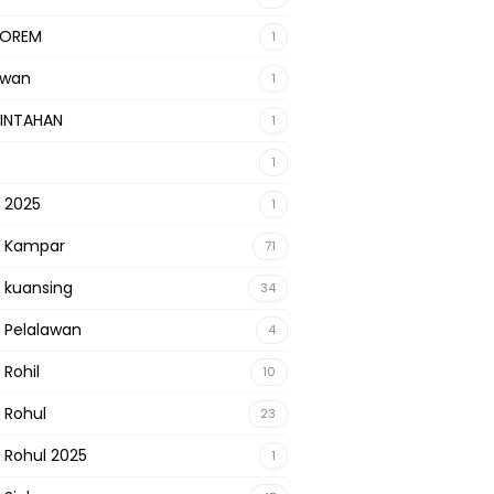
KOREM
1
awan
1
INTAHAN
1
1
s 2025
1
s Kampar
71
s kuansing
34
s Pelalawan
4
 Rohil
10
s Rohul
23
s Rohul 2025
1