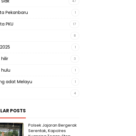
 Siak
47
sta Pekanbaru
1
sta PKU
17
8
 2025
1
hilir
3
 hulu
1
g adat Melayu
1
4
LAR POSTS
Polsek Jajaran Bergerak
Serentak, Kapolres