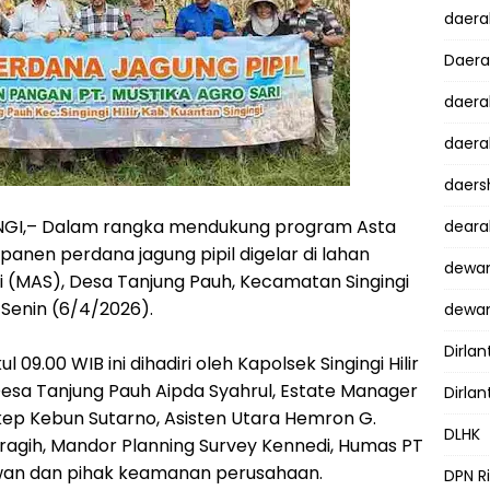
daer
Daer
daera
daera
daers
NGI,– Dalam rangka mendukung program Asta
dear
 panen perdana jagung pipil digelar di lahan
dewan
i (MAS), Desa Tanjung Pauh, Kecamatan Singingi
, Senin (6/4/2026).
dewan
Dirlan
 09.00 WIB ini dihadiri oleh Kapolsek Singingi Hilir
esa Tanjung Pauh Aipda Syahrul, Estate Manager
Dirlan
ep Kebun Sutarno, Asisten Utara Hemron G.
DLHK
aragih, Mandor Planning Survey Kennedi, Humas PT
wan dan pihak keamanan perusahaan.
DPN R