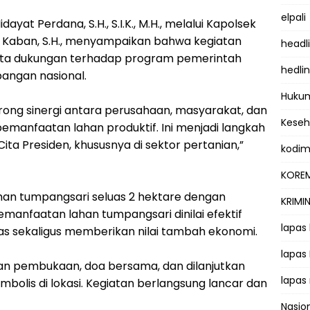
elpali
ayat Perdana, S.H., S.I.K., M.H., melalui Kapolsek
nata Kaban, S.H., menyampaikan bahwa kegiatan
headl
ata dukungan terhadap program pemerintah
hedli
ngan nasional.
Hukum
orong sinergi antara perusahaan, masyarakat, dan
Kese
manfaatan lahan produktif. Ini menjadi langkah
ta Presiden, khususnya di sektor pertanian,”
kodi
KOREM
lahan tumpangsari seluas 2 hektare dengan
KRIMI
Pemanfaatan lahan tumpangsari dinilai efektif
lapas
as sekaligus memberikan nilai tambah ekonomi.
lapas
gan pembukaan, doa bersama, dan dilanjutkan
lapas
bolis di lokasi. Kegiatan berlangsung lancar dan
Nasio