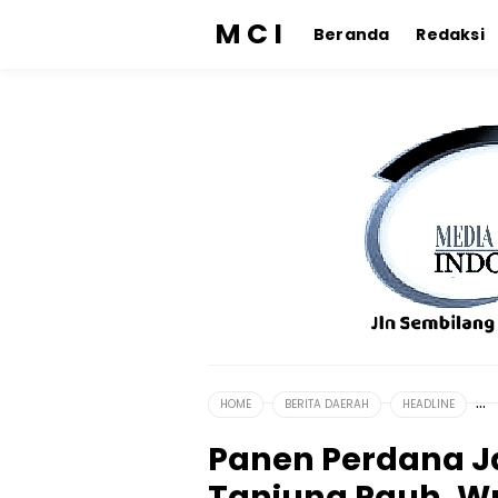
M C I
Beranda
Redaksi
HOME
BERITA DAERAH
HEADLINE
Panen Perdana Ja
Tanjung Pauh, W