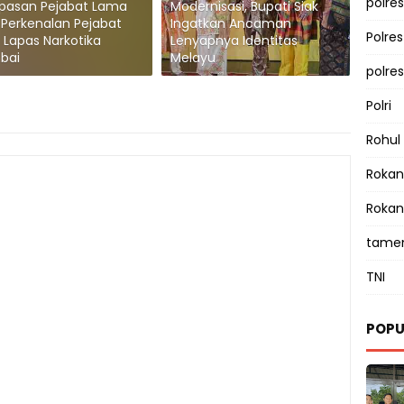
polres
epasan Pejabat Lama
Modernisasi, Bupati Siak
Perkenalan Pejabat
Ingatkan Ancaman
Polre
 Lapas Narkotika
Lenyapnya Identitas
bai
Melayu
polre
Polri
Rohul
Rokan 
Rokan
tamen
TNI
POPU