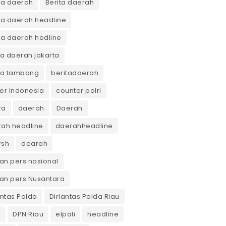
ta daerah
Berita daerah
ta daerah headline
ta daerah hedline
ta daerah jakarta
ta tambang
beritadaerah
er Indonesia
counter polri
ra
daerah
Daerah
ah headline
daerahheadline
rsh
dearah
n pers nasional
an pers Nusantara
antas Polda
Dirlantas Polda Riau
K
DPN Riau
elpali
headline