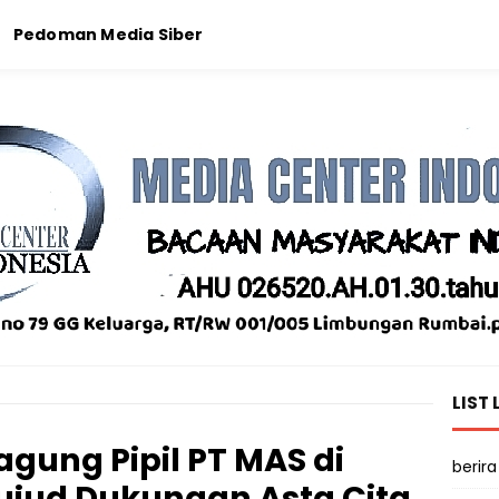
Pedoman Media Siber
LIST 
gung Pipil PT MAS di
berira
ujud Dukungan Asta Cita