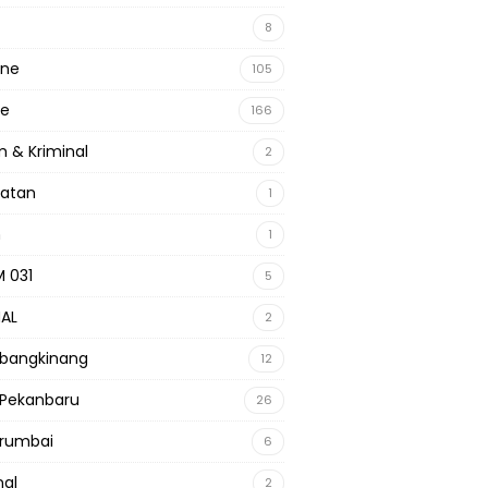
8
ine
105
ne
166
 & Kriminal
2
hatan
1
m
1
 031
5
NAL
2
 bangkinang
12
 Pekanbaru
26
 rumbai
6
nal
2