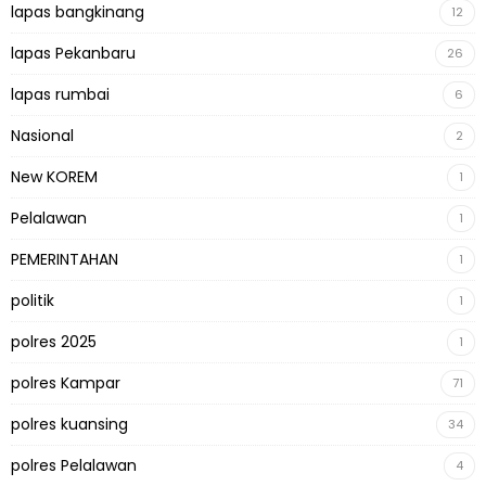
lapas bangkinang
12
lapas Pekanbaru
26
lapas rumbai
6
Nasional
2
New KOREM
1
Pelalawan
1
PEMERINTAHAN
1
politik
1
polres 2025
1
polres Kampar
71
polres kuansing
34
polres Pelalawan
4