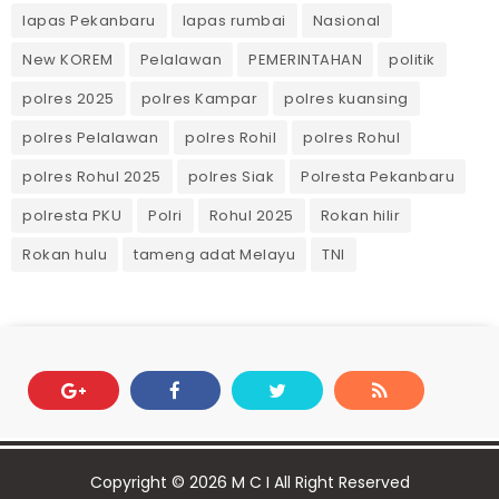
lapas Pekanbaru
lapas rumbai
Nasional
New KOREM
Pelalawan
PEMERINTAHAN
politik
polres 2025
polres Kampar
polres kuansing
polres Pelalawan
polres Rohil
polres Rohul
polres Rohul 2025
polres Siak
Polresta Pekanbaru
polresta PKU
Polri
Rohul 2025
Rokan hilir
Rokan hulu
tameng adat Melayu
TNI
Copyright ©
2026
M C I
All Right Reserved