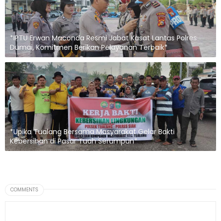
*IPTU Erwan Maconda Resmi Jabat Kasat Lantas Polres
Dumai, Komitmen Berikan Pelayanan Terbaik*
*Upika Tualang Bersama Masyarakat Gelar Bakti
Kebersihan di Pasar Tuah Serumpun*
COMMENTS