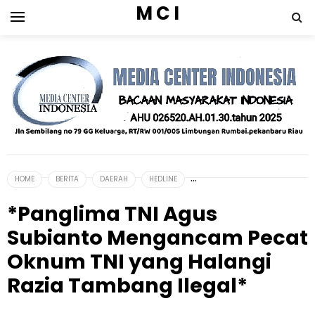
M C I
HOME
BERITA
DAERAH
HEDLINE
*Panglima TNI Agus
Subianto Mengancam Pecat
Oknum TNI yang Halangi
Razia Tambang Ilegal*