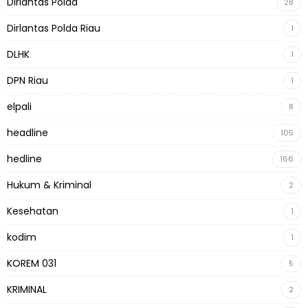
Dirlantas Polda
28
Dirlantas Polda Riau
1
DLHK
1
DPN Riau
1
elpali
8
headline
105
hedline
166
Hukum & Kriminal
2
Kesehatan
1
kodim
1
KOREM 031
5
KRIMINAL
2