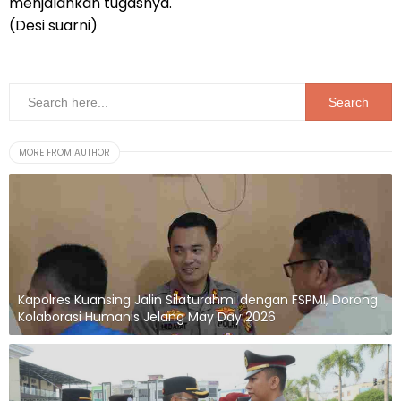
menjalankan tugasnya.
(Desi suarni)
MORE FROM AUTHOR
Kapolres Kuansing Jalin Silaturahmi dengan FSPMI, Dorong
Kolaborasi Humanis Jelang May Day 2026