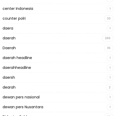
center Indonesia
1
counter polri
33
daera
1
daerah
265
Daerah
35
daerah headline
1
daerahheadline
1
daersh
1
dearah
2
dewan pers nasional
1
dewan pers Nusantara
1