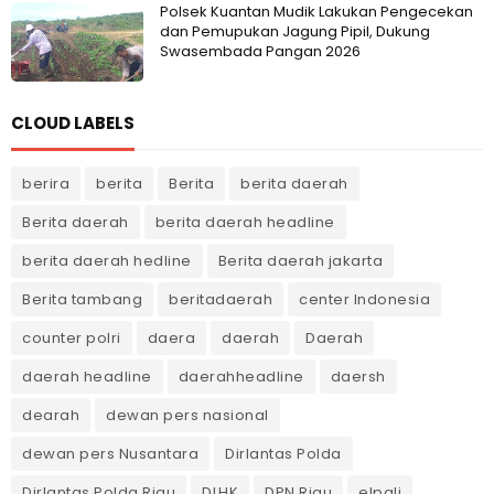
Polsek Kuantan Mudik Lakukan Pengecekan
dan Pemupukan Jagung Pipil, Dukung
Swasembada Pangan 2026
CLOUD LABELS
berira
berita
Berita
berita daerah
Berita daerah
berita daerah headline
berita daerah hedline
Berita daerah jakarta
Berita tambang
beritadaerah
center Indonesia
counter polri
daera
daerah
Daerah
daerah headline
daerahheadline
daersh
dearah
dewan pers nasional
dewan pers Nusantara
Dirlantas Polda
Dirlantas Polda Riau
DLHK
DPN Riau
elpali