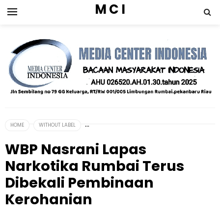
M C I
HOME
WITHOUT LABEL
WBP Nasrani Lapas
Narkotika Rumbai Terus
Dibekali Pembinaan
Kerohanian