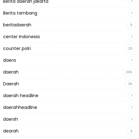
Berita daerah jakarta
1
Berita tambang
1
beritadaerah
5
center Indonesia
1
counter polri
33
daera
1
daerah
265
Daerah
35
daerah headline
1
daerahheadline
1
daersh
1
dearah
2