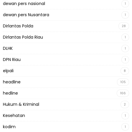
dewan pers nasional
1
dewan pers Nusantara
1
Dirlantas Polda
28
Dirlantas Polda Riau
1
DLHK
1
DPN Riau
1
elpali
8
headline
105
hedline
166
Hukum & Kriminal
2
Kesehatan
1
kodim
1