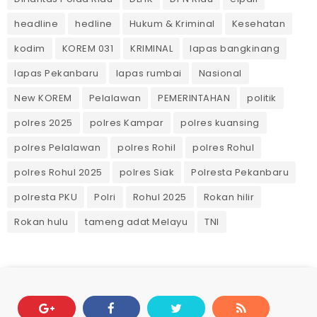
headline
hedline
Hukum & Kriminal
Kesehatan
kodim
KOREM 031
KRIMINAL
lapas bangkinang
lapas Pekanbaru
lapas rumbai
Nasional
New KOREM
Pelalawan
PEMERINTAHAN
politik
polres 2025
polres Kampar
polres kuansing
polres Pelalawan
polres Rohil
polres Rohul
polres Rohul 2025
polres Siak
Polresta Pekanbaru
polresta PKU
Polri
Rohul 2025
Rokan hilir
Rokan hulu
tameng adat Melayu
TNI