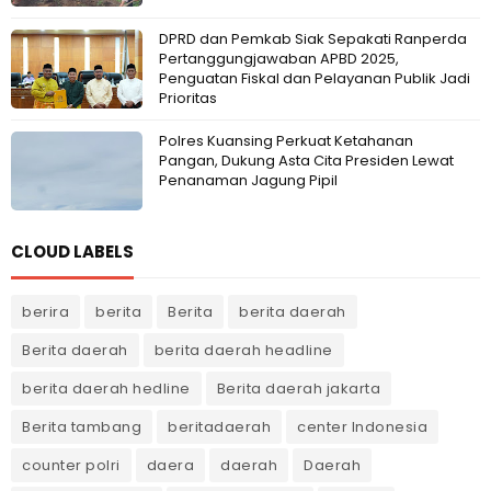
DPRD dan Pemkab Siak Sepakati Ranperda
Pertanggungjawaban APBD 2025,
Penguatan Fiskal dan Pelayanan Publik Jadi
Prioritas
Polres Kuansing Perkuat Ketahanan
Pangan, Dukung Asta Cita Presiden Lewat
Penanaman Jagung Pipil
CLOUD LABELS
berira
berita
Berita
berita daerah
Berita daerah
berita daerah headline
berita daerah hedline
Berita daerah jakarta
Berita tambang
beritadaerah
center Indonesia
counter polri
daera
daerah
Daerah