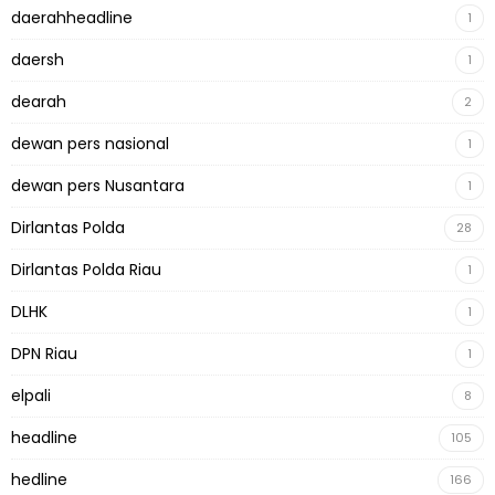
daerahheadline
1
daersh
1
dearah
2
dewan pers nasional
1
dewan pers Nusantara
1
Dirlantas Polda
28
Dirlantas Polda Riau
1
DLHK
1
DPN Riau
1
elpali
8
headline
105
hedline
166