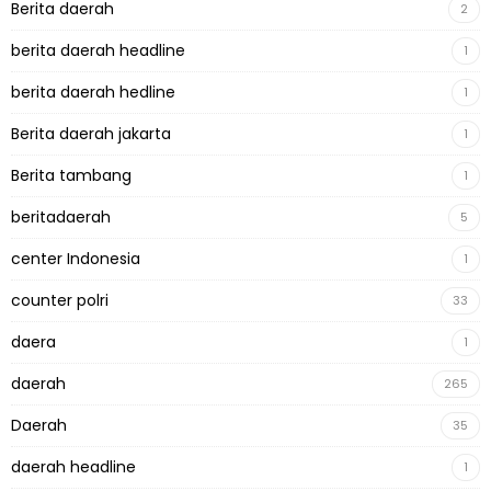
Berita daerah
2
berita daerah headline
1
berita daerah hedline
1
Berita daerah jakarta
1
Berita tambang
1
beritadaerah
5
center Indonesia
1
counter polri
33
daera
1
daerah
265
Daerah
35
daerah headline
1