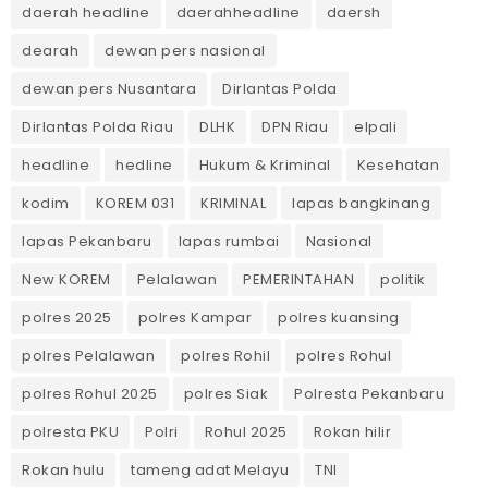
daerah headline
daerahheadline
daersh
dearah
dewan pers nasional
dewan pers Nusantara
Dirlantas Polda
Dirlantas Polda Riau
DLHK
DPN Riau
elpali
headline
hedline
Hukum & Kriminal
Kesehatan
kodim
KOREM 031
KRIMINAL
lapas bangkinang
lapas Pekanbaru
lapas rumbai
Nasional
New KOREM
Pelalawan
PEMERINTAHAN
politik
polres 2025
polres Kampar
polres kuansing
polres Pelalawan
polres Rohil
polres Rohul
polres Rohul 2025
polres Siak
Polresta Pekanbaru
polresta PKU
Polri
Rohul 2025
Rokan hilir
Rokan hulu
tameng adat Melayu
TNI