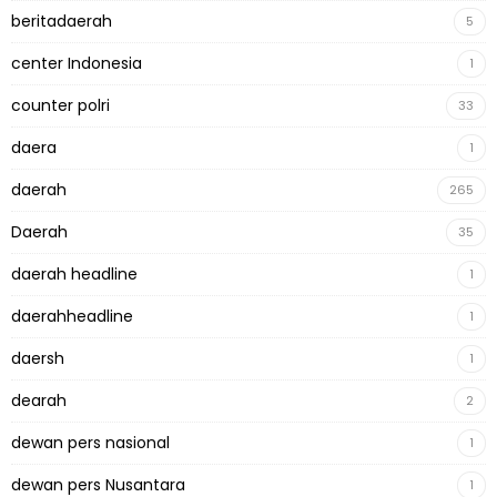
beritadaerah
5
center Indonesia
1
counter polri
33
daera
1
daerah
265
Daerah
35
daerah headline
1
daerahheadline
1
daersh
1
dearah
2
dewan pers nasional
1
dewan pers Nusantara
1