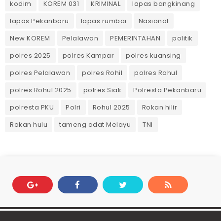
kodim
KOREM 031
KRIMINAL
lapas bangkinang
lapas Pekanbaru
lapas rumbai
Nasional
New KOREM
Pelalawan
PEMERINTAHAN
politik
polres 2025
polres Kampar
polres kuansing
polres Pelalawan
polres Rohil
polres Rohul
polres Rohul 2025
polres Siak
Polresta Pekanbaru
polresta PKU
Polri
Rohul 2025
Rokan hilir
Rokan hulu
tameng adat Melayu
TNI