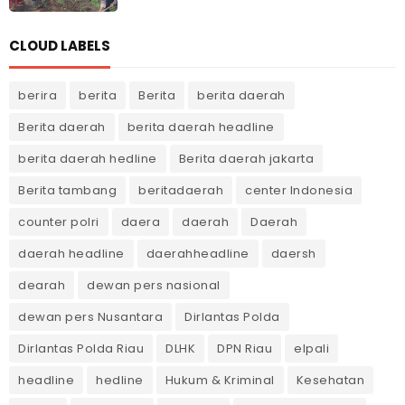
CLOUD LABELS
berira
berita
Berita
berita daerah
Berita daerah
berita daerah headline
berita daerah hedline
Berita daerah jakarta
Berita tambang
beritadaerah
center Indonesia
counter polri
daera
daerah
Daerah
daerah headline
daerahheadline
daersh
dearah
dewan pers nasional
dewan pers Nusantara
Dirlantas Polda
Dirlantas Polda Riau
DLHK
DPN Riau
elpali
headline
hedline
Hukum & Kriminal
Kesehatan