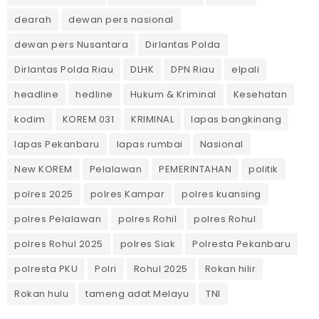
dearah
dewan pers nasional
dewan pers Nusantara
Dirlantas Polda
Dirlantas Polda Riau
DLHK
DPN Riau
elpali
headline
hedline
Hukum & Kriminal
Kesehatan
kodim
KOREM 031
KRIMINAL
lapas bangkinang
lapas Pekanbaru
lapas rumbai
Nasional
New KOREM
Pelalawan
PEMERINTAHAN
politik
polres 2025
polres Kampar
polres kuansing
polres Pelalawan
polres Rohil
polres Rohul
polres Rohul 2025
polres Siak
Polresta Pekanbaru
polresta PKU
Polri
Rohul 2025
Rokan hilir
Rokan hulu
tameng adat Melayu
TNI