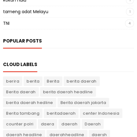
tameng adat Melayu
1
TNI
4
POPULAR POSTS
CLOUD LABELS
berira
berita
Berita
berita daerah
Berita daerah
berita daerah headline
berita daerah hedline
Berita daerah jakarta
Berita tambang
beritadaerah
center Indonesia
counter polri
daera
daerah
Daerah
daerah headline
daerahheadline
daersh