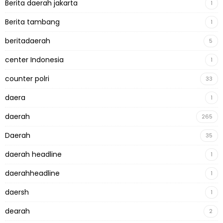
Berita daerah jakarta
1
Berita tambang
1
beritadaerah
5
center Indonesia
1
counter polri
33
daera
1
daerah
265
Daerah
35
daerah headline
1
daerahheadline
1
daersh
1
dearah
2