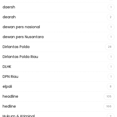
daersh
1
dearah
2
dewan pers nasional
1
dewan pers Nusantara
1
Dirlantas Polda
28
Dirlantas Polda Riau
1
DLHK
1
DPN Riau
1
elpali
8
headline
105
hedline
166
Hukum & Kriminal
2