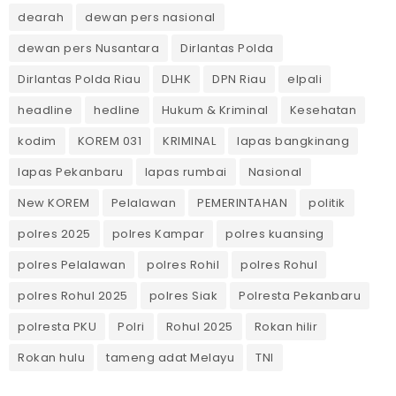
dearah
dewan pers nasional
dewan pers Nusantara
Dirlantas Polda
Dirlantas Polda Riau
DLHK
DPN Riau
elpali
headline
hedline
Hukum & Kriminal
Kesehatan
kodim
KOREM 031
KRIMINAL
lapas bangkinang
lapas Pekanbaru
lapas rumbai
Nasional
New KOREM
Pelalawan
PEMERINTAHAN
politik
polres 2025
polres Kampar
polres kuansing
polres Pelalawan
polres Rohil
polres Rohul
polres Rohul 2025
polres Siak
Polresta Pekanbaru
polresta PKU
Polri
Rohul 2025
Rokan hilir
Rokan hulu
tameng adat Melayu
TNI