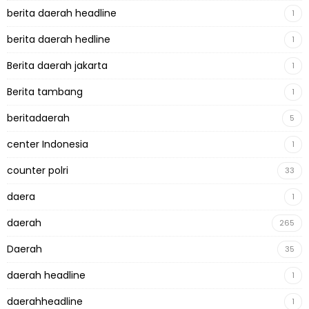
berita daerah headline
1
berita daerah hedline
1
Berita daerah jakarta
1
Berita tambang
1
beritadaerah
5
center Indonesia
1
counter polri
33
daera
1
daerah
265
Daerah
35
daerah headline
1
daerahheadline
1