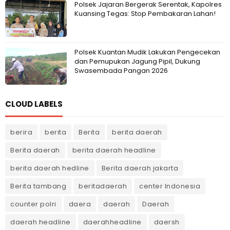
Polsek Jajaran Bergerak Serentak, Kapolres
Kuansing Tegas: Stop Pembakaran Lahan!
Polsek Kuantan Mudik Lakukan Pengecekan
dan Pemupukan Jagung Pipil, Dukung
Swasembada Pangan 2026
CLOUD LABELS
berira
berita
Berita
berita daerah
Berita daerah
berita daerah headline
berita daerah hedline
Berita daerah jakarta
Berita tambang
beritadaerah
center Indonesia
counter polri
daera
daerah
Daerah
daerah headline
daerahheadline
daersh