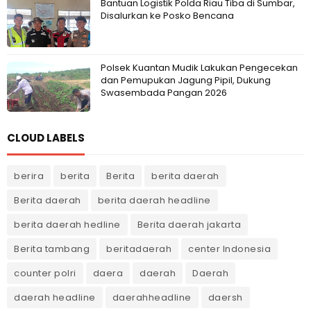
Bantuan Logistik Polda Riau Tiba di Sumbar,
Disalurkan ke Posko Bencana
Polsek Kuantan Mudik Lakukan Pengecekan
dan Pemupukan Jagung Pipil, Dukung
Swasembada Pangan 2026
CLOUD LABELS
berira
berita
Berita
berita daerah
Berita daerah
berita daerah headline
berita daerah hedline
Berita daerah jakarta
Berita tambang
beritadaerah
center Indonesia
counter polri
daera
daerah
Daerah
daerah headline
daerahheadline
daersh