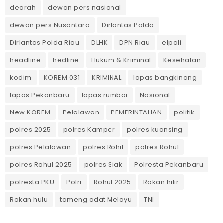
dearah
dewan pers nasional
dewan pers Nusantara
Dirlantas Polda
Dirlantas Polda Riau
DLHK
DPN Riau
elpali
headline
hedline
Hukum & Kriminal
Kesehatan
kodim
KOREM 031
KRIMINAL
lapas bangkinang
lapas Pekanbaru
lapas rumbai
Nasional
New KOREM
Pelalawan
PEMERINTAHAN
politik
polres 2025
polres Kampar
polres kuansing
polres Pelalawan
polres Rohil
polres Rohul
polres Rohul 2025
polres Siak
Polresta Pekanbaru
polresta PKU
Polri
Rohul 2025
Rokan hilir
Rokan hulu
tameng adat Melayu
TNI