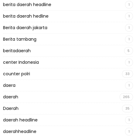
berita daerah headline
1
berita daerah hedline
1
Berita daerah jakarta
1
Berita tambang
1
beritadaerah
5
center Indonesia
1
counter polri
33
daera
1
daerah
265
Daerah
35
daerah headline
1
daerahheadline
1