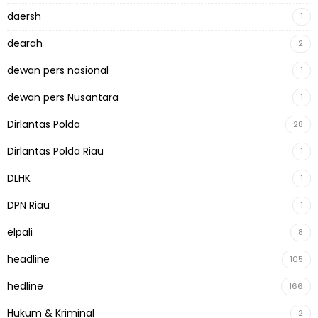
daersh
1
dearah
2
dewan pers nasional
1
dewan pers Nusantara
1
Dirlantas Polda
28
Dirlantas Polda Riau
1
DLHK
1
DPN Riau
1
elpali
8
headline
105
hedline
166
Hukum & Kriminal
2