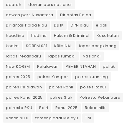
dearah
dewan pers nasional
dewan pers Nusantara
Dirlantas Polda
Dirlantas Polda Riau
DLHK
DPN Riau
elpali
headline
hedline
Hukum & Kriminal
Kesehatan
kodim
KOREM 031
KRIMINAL
lapas bangkinang
lapas Pekanbaru
lapas rumbai
Nasional
New KOREM
Pelalawan
PEMERINTAHAN
politik
polres 2025
polres Kampar
polres kuansing
polres Pelalawan
polres Rohil
polres Rohul
polres Rohul 2025
polres Siak
Polresta Pekanbaru
polresta PKU
Polri
Rohul 2025
Rokan hilir
Rokan hulu
tameng adat Melayu
TNI