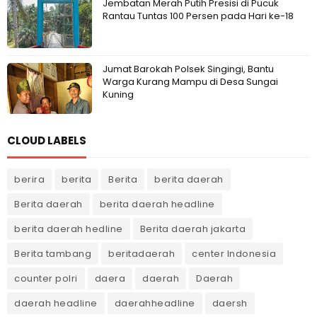
Jembatan Merah Putih Presisi di Pucuk
Rantau Tuntas 100 Persen pada Hari ke-18
Jumat Barokah Polsek Singingi, Bantu
Warga Kurang Mampu di Desa Sungai
Kuning
CLOUD LABELS
berira
berita
Berita
berita daerah
Berita daerah
berita daerah headline
berita daerah hedline
Berita daerah jakarta
Berita tambang
beritadaerah
center Indonesia
counter polri
daera
daerah
Daerah
daerah headline
daerahheadline
daersh