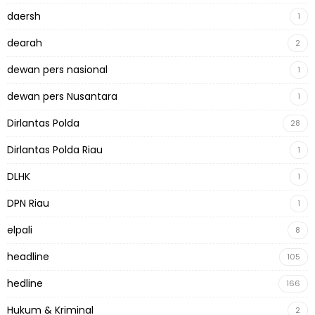
daersh
1
dearah
2
dewan pers nasional
1
dewan pers Nusantara
1
Dirlantas Polda
28
Dirlantas Polda Riau
1
DLHK
1
DPN Riau
1
elpali
8
headline
105
hedline
166
Hukum & Kriminal
2