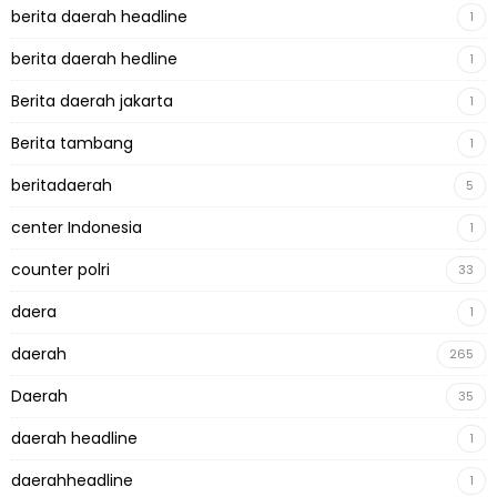
berita daerah headline
1
berita daerah hedline
1
Berita daerah jakarta
1
Berita tambang
1
beritadaerah
5
center Indonesia
1
counter polri
33
daera
1
daerah
265
Daerah
35
daerah headline
1
daerahheadline
1