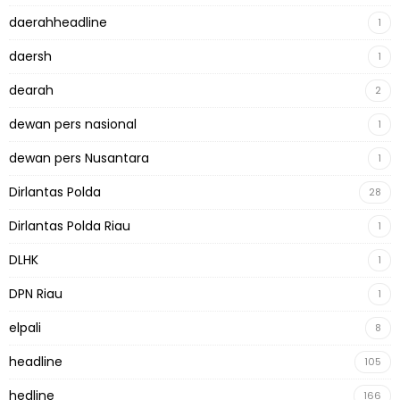
daerahheadline
1
daersh
1
dearah
2
dewan pers nasional
1
dewan pers Nusantara
1
Dirlantas Polda
28
Dirlantas Polda Riau
1
DLHK
1
DPN Riau
1
elpali
8
headline
105
hedline
166