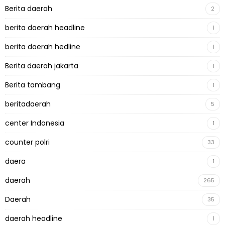
Berita daerah
2
berita daerah headline
1
berita daerah hedline
1
Berita daerah jakarta
1
Berita tambang
1
beritadaerah
5
center Indonesia
1
counter polri
33
daera
1
daerah
265
Daerah
35
daerah headline
1