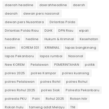
daerah headline
daerahheadline
daersh
dearah
dewan pers nasional
dewan pers Nusantara
Dirlantas Polda
Dirlantas Polda Riau
DLHK
DPN Riau
elpali
headline
hedline
Hukum & Kriminal
Kesehatan
kodim
KOREM 031
KRIMINAL
lapas bangkinang
lapas Pekanbaru
lapas rumbai
Nasional
New KOREM
Pelalawan
PEMERINTAHAN
politik
polres 2025
polres Kampar
polres kuansing
polres Pelalawan
polres Rohil
polres Rohul
polres Rohul 2025
polres Siak
Polresta Pekanbaru
polresta PKU
Polri
Rohul 2025
Rokan hilir
Rokan hulu
tameng adat Melayu
TNI