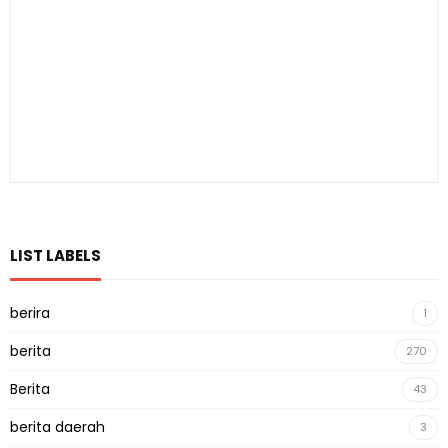
LIST LABELS
berira
1
berita
270
Berita
43
berita daerah
3