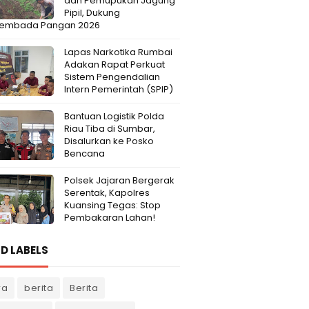
dan Pemupukan Jagung
Pipil, Dukung
embada Pangan 2026
Lapas Narkotika Rumbai
Adakan Rapat Perkuat
Sistem Pengendalian
Intern Pemerintah (SPIP)
Bantuan Logistik Polda
Riau Tiba di Sumbar,
Disalurkan ke Posko
Bencana
Polsek Jajaran Bergerak
Serentak, Kapolres
Kuansing Tegas: Stop
Pembakaran Lahan!
D LABELS
ra
berita
Berita