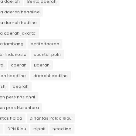
ta daerah
Berita daerah
ta daerah headline
ta daerah hedline
ta daerah jakarta
ta tambang
beritadaerah
er Indonesia
counter polri
ra
daerah
Daerah
ah headline
daerahheadline
rsh
dearah
n pers nasional
an pers Nusantara
antas Polda
Dirlantas Polda Riau
K
DPN Riau
elpali
headline