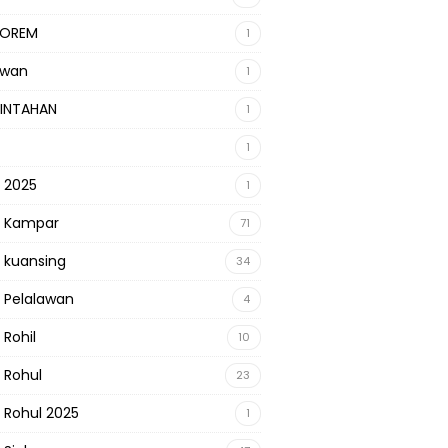
KOREM
1
awan
1
INTAHAN
1
1
s 2025
1
s Kampar
71
s kuansing
34
s Pelalawan
4
 Rohil
10
s Rohul
23
s Rohul 2025
1