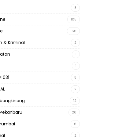
8
ine
105
ne
166
 & Kriminal
2
hatan
1
m
1
 031
5
NAL
2
 bangkinang
12
 Pekanbaru
26
 rumbai
6
nal
2