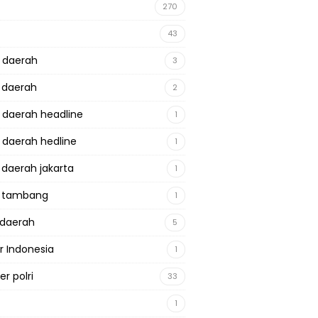
270
43
a daerah
3
a daerah
2
a daerah headline
1
a daerah hedline
1
a daerah jakarta
1
a tambang
1
adaerah
5
r Indonesia
1
r polri
33
1