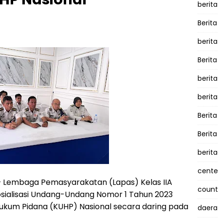
berita
Berita
berit
Berit
berit
berit
Berit
Berit
berit
cente
 Lembaga Pemasyarakatan (Lapas) Kelas IIA
counte
osialisasi Undang-Undang Nomor 1 Tahun 2023
kum Pidana (KUHP) Nasional secara daring pada
daera