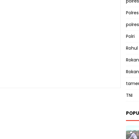
polres
Polre
polre
Polri
Rohul
Rokan 
Rokan
tamen
TNI
POPU