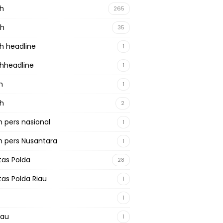
ah
265
ah
35
h headline
1
hheadline
1
h
1
ah
2
 pers nasional
1
 pers Nusantara
1
tas Polda
28
tas Polda Riau
1
1
iau
1