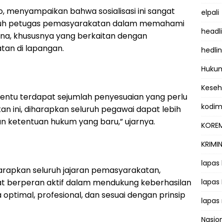
o, menyampaikan bahwa sosialisasi ini sangat
elpali
luruh petugas pemasyarakatan dalam memahami
headl
na, khususnya yang berkaitan dengan
an di lapangan.
hedli
Hukum
Kese
entu terdapat sejumlah penyesuaian yang perlu
kodi
an ini, diharapkan seluruh pegawai dapat lebih
 ketentuan hukum yang baru,” ujarnya.
KOREM
KRIMI
lapas
 diharapkan seluruh jajaran pemasyarakatan,
t berperan aktif dalam mendukung keberhasilan
lapas
ptimal, profesional, dan sesuai dengan prinsip
lapas
Nasio