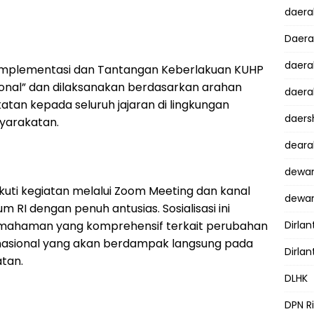
daer
Daer
daera
“Implementasi dan Tantangan Keberlakuan KUHP
onal” dan dilaksanakan berdasarkan arahan
daera
atan kepada seluruh jajaran di lingkungan
daers
yarakatan.
dear
dewan
uti kegiatan melalui Zoom Meeting dan kanal
dewan
RI dengan penuh antusias. Sosialisasi ini
mahaman yang komprehensif terkait perubahan
Dirlan
nasional yang akan berdampak langsung pada
Dirlan
tan.
DLHK
DPN R