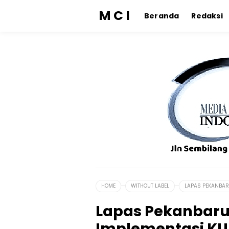
M C I
Beranda
Redaksi
HOME
WITHOUT LABEL
LAPAS PEKANBARU
Lapas Pekanbaru I
Implementasi KU