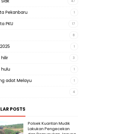
 Siak
47
sta Pekanbaru
1
sta PKU
17
8
 2025
1
hilir
3
 hulu
1
g adat Melayu
1
4
LAR POSTS
Polsek Kuantan Mudik
Lakukan Pengecekan