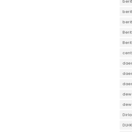
beri
beri
beri
Beri
Beri
cent
dae
daer
dae
dewa
dew
Dirl
DLH