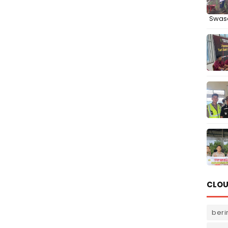
Swas
CLOU
beri