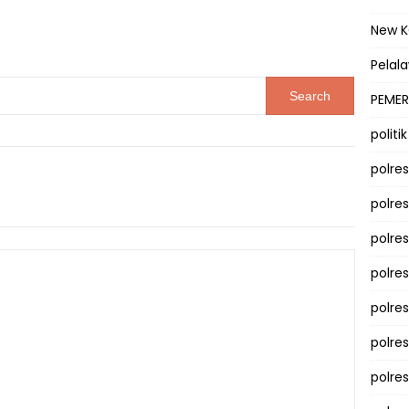
New 
Pelal
PEMER
politik
polre
polre
polre
polre
polres
polre
polre