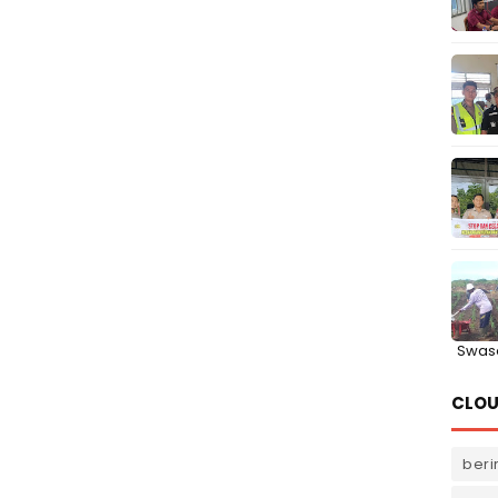
Swas
CLOU
beri