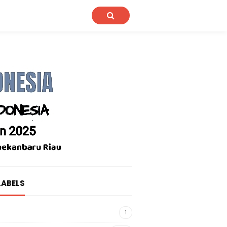
LABELS
1