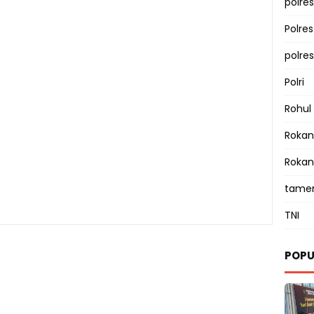
polres
Polre
polre
Polri
Rohul
Rokan 
Rokan
tamen
TNI
POPU