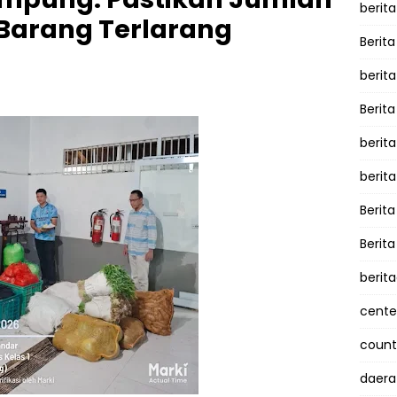
berita
l Barang Terlarang
Berita
berit
Berit
berit
berit
Berit
Berit
berit
cente
counte
daera