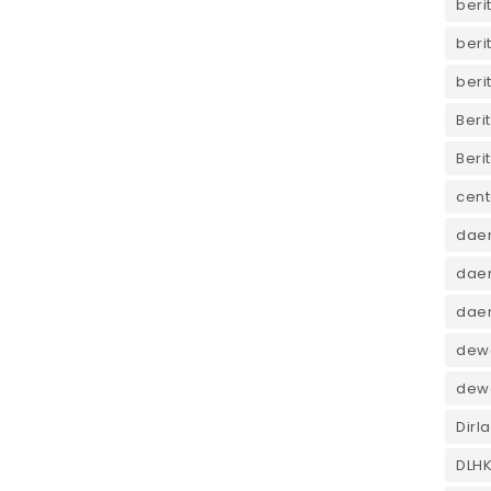
beri
beri
beri
Beri
Beri
cent
dae
daer
dae
dewa
dew
Dirl
DLH