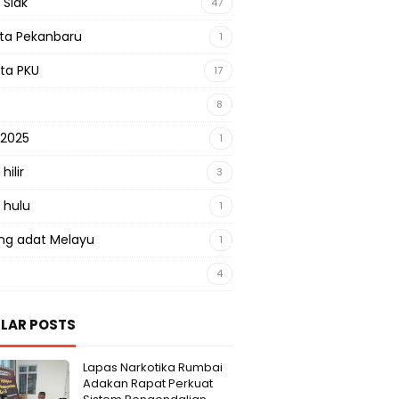
 Siak
47
sta Pekanbaru
1
sta PKU
17
8
 2025
1
hilir
3
 hulu
1
g adat Melayu
1
4
LAR POSTS
Lapas Narkotika Rumbai
Adakan Rapat Perkuat