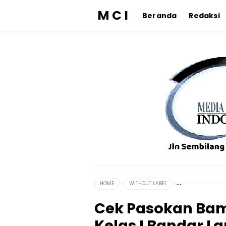
M C I
Beranda
Redaksi
HOME
WITHOUT LABEL
Cek Pasokan Bam
Kelas I Bandar L