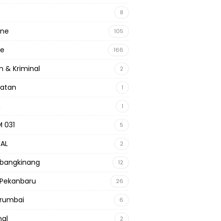
8
ine
105
ne
166
 & Kriminal
2
hatan
1
m
1
 031
5
NAL
2
 bangkinang
12
 Pekanbaru
26
 rumbai
6
nal
2