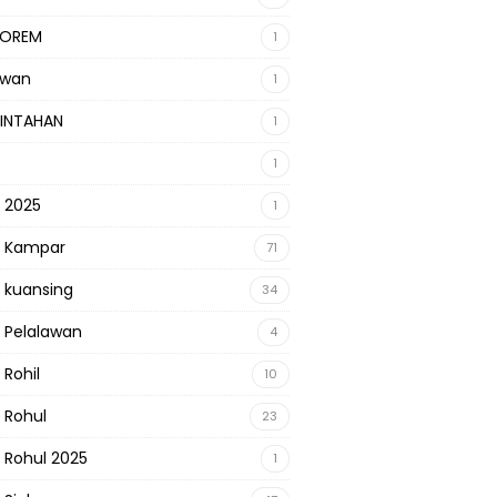
KOREM
1
awan
1
INTAHAN
1
1
s 2025
1
s Kampar
71
s kuansing
34
s Pelalawan
4
 Rohil
10
s Rohul
23
s Rohul 2025
1