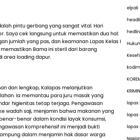
elpali
headl
ah pintu gerbang yang sangat vital. Hari
hedli
r. Saya cek langsung untuk memastikan dua hal:
an jumlah yang pas, dan keamanan Lapas Kelas I
Hukum
emastikan Bama ini steril dari barang
Kese
i area loading dapur.
kodi
KOREM
an dan lengkap, Kalapas melanjutkan
KRIMI
ahan. Ia memantau para juru masak yang
dar higienitas tetap terjaga. Pengawasan
lapas
si ke wadah saji, menjamin bahwa makanan yang
lapas
benar-benar dalam kondisi layak konsumsi,
engawasan komprehensif ini menjadi bukti
lapas
r Lampung dalam menjamin hak dasar warga
Nasio