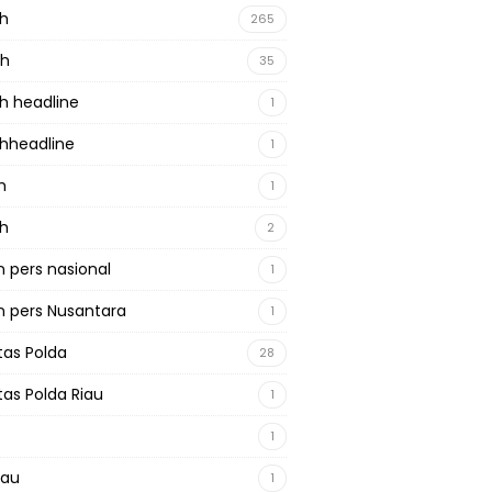
ah
265
ah
35
h headline
1
hheadline
1
h
1
ah
2
 pers nasional
1
 pers Nusantara
1
tas Polda
28
tas Polda Riau
1
1
iau
1