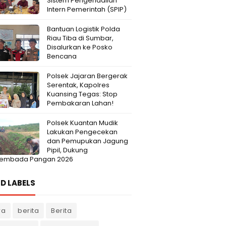
Sistem Pengendalian
Intern Pemerintah (SPIP)
Bantuan Logistik Polda
Riau Tiba di Sumbar,
Disalurkan ke Posko
Bencana
Polsek Jajaran Bergerak
Serentak, Kapolres
Kuansing Tegas: Stop
Pembakaran Lahan!
Polsek Kuantan Mudik
Lakukan Pengecekan
dan Pemupukan Jagung
Pipil, Dukung
embada Pangan 2026
D LABELS
ra
berita
Berita