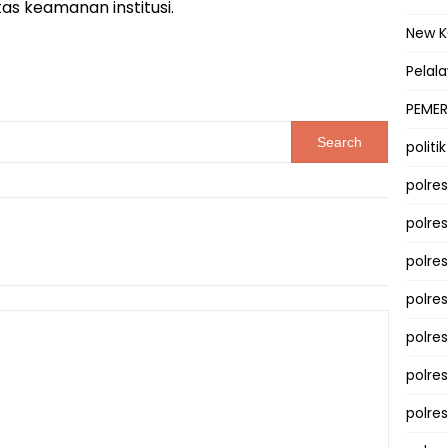
as keamanan institusi.
New 
Pelal
PEMER
politik
polre
polre
polre
polre
polres
polre
polre