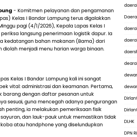
daer
mpung
- Komitmen pelayanan dan pengamanan
Daer
as) Kelas I Bandar Lampung terus digalakkan
Minggu pagi (4/1/2026), Kepala Lapas Kelas I
daera
eriksa langsung penerimaan logistik dapur. Ia
daera
sa kedatangan bahan makanan (Bama) dari
 diolah menjadi menu harian warga binaan.
daers
dear
dewan
as Kelas I Bandar Lampung kali ini sangat
k vital: administrasi dan keamanan. Pertama,
dewan
k barang dengan daftar pesanan untuk
Dirlan
snya sesuai, guna mencegah adanya pengurangan
ah penting, ia melakukan pemeriksaan fisik
Dirlan
 sayuran, dan lauk-pauk untuk memastikan tidak
DLHK
arkoba atau handphone yang diselundupkan
DPN R