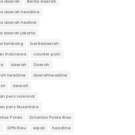
ta daerah
Berita daerah
ta daerah headline
ta daerah hedline
ta daerah jakarta
ta tambang
beritadaerah
er Indonesia
counter polri
ra
daerah
Daerah
ah headline
daerahheadline
rsh
dearah
n pers nasional
an pers Nusantara
antas Polda
Dirlantas Polda Riau
K
DPN Riau
elpali
headline