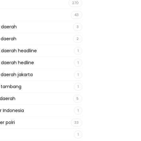
270
43
a daerah
3
a daerah
2
a daerah headline
1
a daerah hedline
1
a daerah jakarta
1
a tambang
1
adaerah
5
r Indonesia
1
r polri
33
1