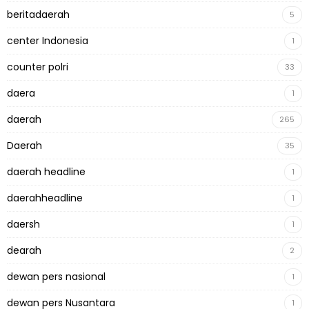
beritadaerah
5
center Indonesia
1
counter polri
33
daera
1
daerah
265
Daerah
35
daerah headline
1
daerahheadline
1
daersh
1
dearah
2
dewan pers nasional
1
dewan pers Nusantara
1