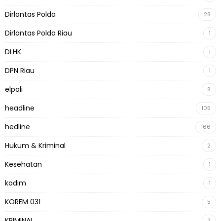
Dirlantas Polda
28
Dirlantas Polda Riau
1
DLHK
1
DPN Riau
1
elpali
8
headline
105
hedline
166
Hukum & Kriminal
2
Kesehatan
1
kodim
1
KOREM 031
5
KRIMINAL
2