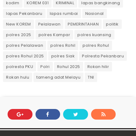
kodim
KOREM 031
KRIMINAL
lapas bangkinang
lapas Pekanbaru
lapas rumbai
Nasional
New KOREM
Pelalawan
PEMERINTAHAN
politik
polres 2025
polres Kampar
polres kuansing
polres Pelalawan
polres Rohil
polres Rohul
polres Rohul 2025
polres Siak
Polresta Pekanbaru
polresta PKU
Polri
Rohul 2025
Rokan hilir
Rokan hulu
tameng adat Melayu
TNI