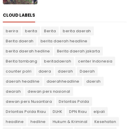
CLOUD LABELS
berira
berita
Berita
berita daerah
Berita daerah
berita daerah headline
berita daerah hedline
Berita daerah jakarta
Berita tambang
beritadaerah
center Indonesia
counter polri
daera
daerah
Daerah
daerah headline
daerahheadline
daersh
dearah
dewan pers nasional
dewan pers Nusantara
Dirlantas Polda
Dirlantas Polda Riau
DLHK
DPN Riau
elpali
headline
hedline
Hukum & Kriminal
Kesehatan