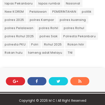
lapas Pekanbaru
lapas rumbai
Nasional
New KOREM
Pelalawan
PEMERINTAHAN
politik
polres 2025
polres Kampar
polres kuansing
polres Pelalawan
polres Rohil
polres Rohul
polres Rohul 2025
polres Siak
Polresta Pekanbaru
polresta PKU
Polri
Rohul 2025
Rokan hilir
Rokan hulu
tameng adat Melayu
TNI
Copyright ©
2026
M C I
All Right Reserved