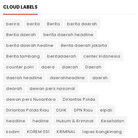
CLOUD LABELS
berira
berita
Berita
berita daerah
Berita daerah
berita daerah headline
berita daerah hedline
Berita daerah jakarta
Berita tambang
beritadaerah
center Indonesia
counter polri
daera
daerah
Daerah
daerah headline
daerahheadline
daersh
dearah
dewan pers nasional
dewan pers Nusantara
Dirlantas Polda
Dirlantas Polda Riau
DLHK
DPN Riau
elpali
headline
hedline
Hukum & Kriminal
Kesehatan
kodim
KOREM 031
KRIMINAL
lapas bangkinang