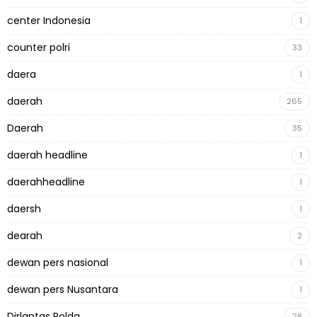
center Indonesia
1
counter polri
33
daera
1
daerah
265
Daerah
35
daerah headline
1
daerahheadline
1
daersh
1
dearah
2
dewan pers nasional
1
dewan pers Nusantara
1
Dirlantas Polda
28