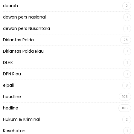
dearah
2
dewan pers nasional
1
dewan pers Nusantara
1
Dirlantas Polda
28
Dirlantas Polda Riau
1
DLHK
1
DPN Riau
1
elpali
8
headline
105
hedline
166
Hukum & Kriminal
2
Kesehatan
1