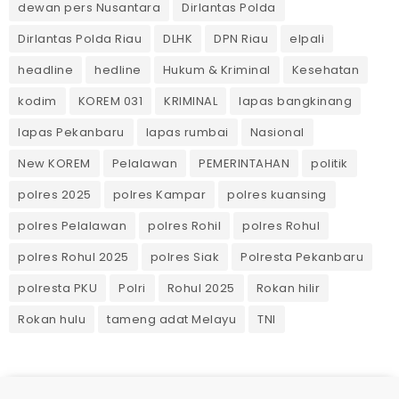
dewan pers Nusantara
Dirlantas Polda
Dirlantas Polda Riau
DLHK
DPN Riau
elpali
headline
hedline
Hukum & Kriminal
Kesehatan
kodim
KOREM 031
KRIMINAL
lapas bangkinang
lapas Pekanbaru
lapas rumbai
Nasional
New KOREM
Pelalawan
PEMERINTAHAN
politik
polres 2025
polres Kampar
polres kuansing
polres Pelalawan
polres Rohil
polres Rohul
polres Rohul 2025
polres Siak
Polresta Pekanbaru
polresta PKU
Polri
Rohul 2025
Rokan hilir
Rokan hulu
tameng adat Melayu
TNI