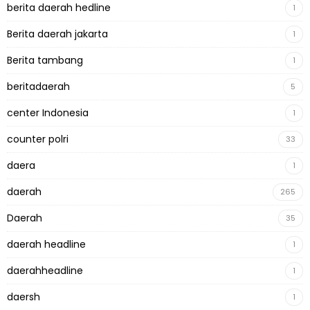
berita daerah hedline
1
Berita daerah jakarta
1
Berita tambang
1
beritadaerah
5
center Indonesia
1
counter polri
33
daera
1
daerah
265
Daerah
35
daerah headline
1
daerahheadline
1
daersh
1