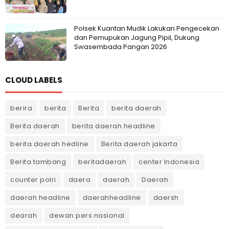
Polsek Kuantan Mudik Lakukan Pengecekan
dan Pemupukan Jagung Pipil, Dukung
Swasembada Pangan 2026
CLOUD LABELS
berira
berita
Berita
berita daerah
Berita daerah
berita daerah headline
berita daerah hedline
Berita daerah jakarta
Berita tambang
beritadaerah
center Indonesia
counter polri
daera
daerah
Daerah
daerah headline
daerahheadline
daersh
dearah
dewan pers nasional