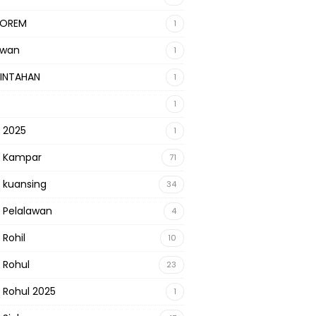
KOREM
1
awan
1
INTAHAN
1
1
s 2025
1
s Kampar
71
s kuansing
34
s Pelalawan
4
 Rohil
10
s Rohul
23
s Rohul 2025
1