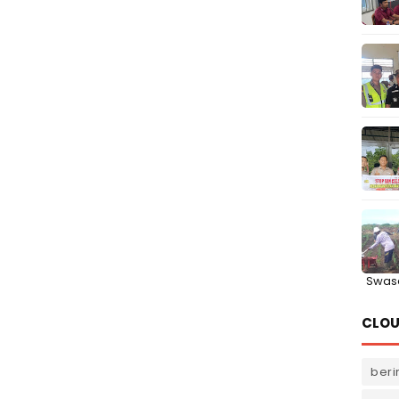
Swas
CLOU
beri