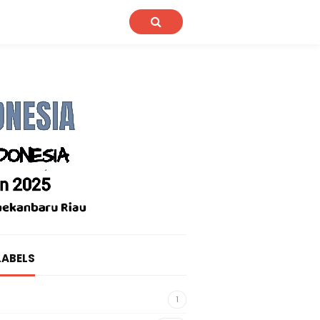
LABELS
1