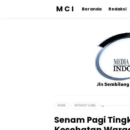
M C I
Beranda
Redaksi
HOME
WITHOUT LABEL
Senam Pagi Ting
Kesehatan Warga