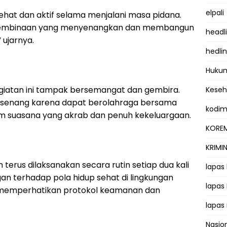
elpali
ehat dan aktif selama menjalani masa pidana.
a pembinaan yang menyenangkan dan membangun
headl
 ujarnya.
hedli
Hukum
giatan ini tampak bersemangat dan gembira.
Kese
senang karena dapat berolahraga bersama
kodi
 suasana yang akrab dan penuh kekeluargaan.
KOREM
KRIMI
terus dilaksanakan secara rutin setiap dua kali
lapas
n terhadap pola hidup sehat di lingkungan
lapas
 memperhatikan protokol keamanan dan
lapas
Nasio