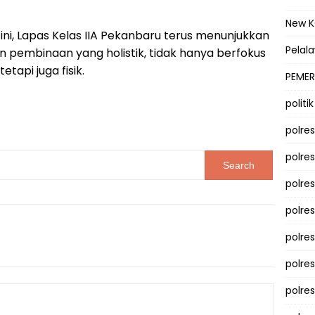
New 
ni, Lapas Kelas IIA Pekanbaru terus menunjukkan
Pelal
embinaan yang holistik, tidak hanya berfokus
etapi juga fisik.
PEMER
politik
polre
polre
polre
polre
polres
polre
polre