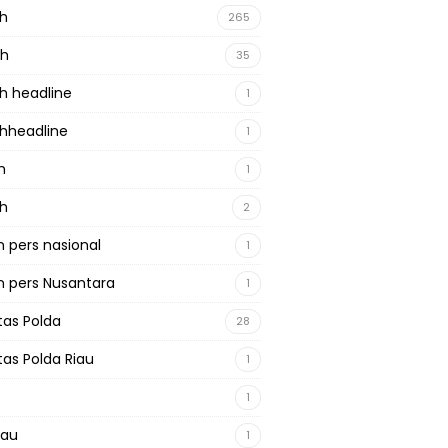
ah
265
ah
35
h headline
1
hheadline
1
h
1
ah
2
 pers nasional
1
 pers Nusantara
1
tas Polda
28
tas Polda Riau
1
1
iau
1