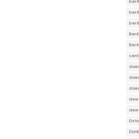
beri
beri
beri
Beri
Beri
cent
dae
daer
dae
dewa
dew
Dirl
DLH