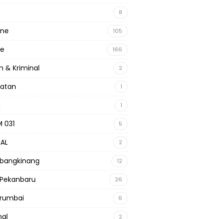
8
ine
105
ne
166
 & Kriminal
2
hatan
1
m
1
 031
5
NAL
2
 bangkinang
12
 Pekanbaru
26
 rumbai
6
nal
2