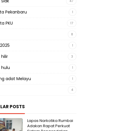
 Siak
47
sta Pekanbaru
1
sta PKU
17
8
 2025
1
hilir
3
 hulu
1
g adat Melayu
1
4
LAR POSTS
Lapas Narkotika Rumbai
Adakan Rapat Perkuat