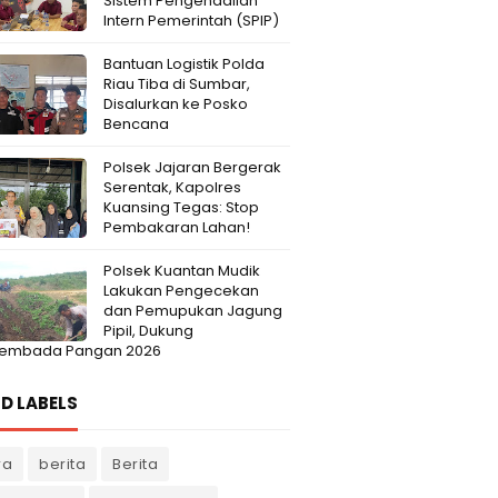
Sistem Pengendalian
Intern Pemerintah (SPIP)
Bantuan Logistik Polda
Riau Tiba di Sumbar,
Disalurkan ke Posko
Bencana
Polsek Jajaran Bergerak
Serentak, Kapolres
Kuansing Tegas: Stop
Pembakaran Lahan!
Polsek Kuantan Mudik
Lakukan Pengecekan
dan Pemupukan Jagung
Pipil, Dukung
embada Pangan 2026
D LABELS
ra
berita
Berita