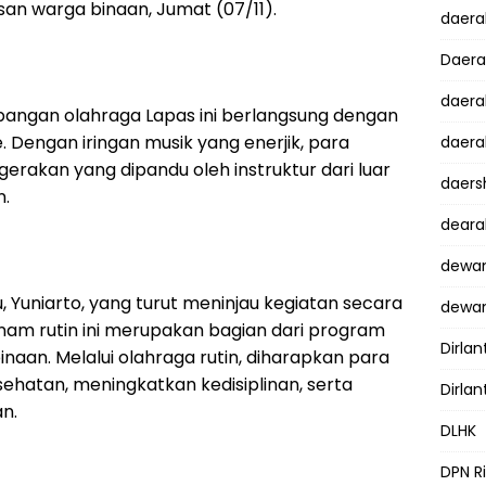
usan warga binaan, Jumat (07/11).
daer
Daer
daera
apangan olahraga Lapas ini berlangsung dengan
Dengan iringan musik yang enerjik, para
daera
erakan yang dipandu oleh instruktur dari luar
daers
n.
dear
dewan
, Yuniarto, yang turut meninjau kegiatan secara
dewan
m rutin ini merupakan bagian dari program
Dirlan
naan. Melalui olahraga rutin, diharapkan para
hatan, meningkatkan kedisiplinan, serta
Dirlan
n.
DLHK
DPN R