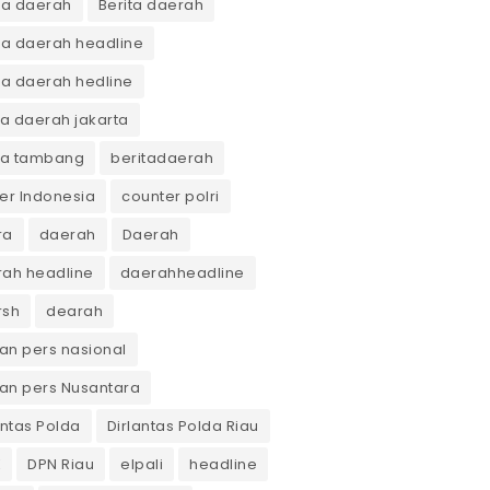
ta daerah
Berita daerah
ta daerah headline
ta daerah hedline
ta daerah jakarta
ta tambang
beritadaerah
er Indonesia
counter polri
ra
daerah
Daerah
ah headline
daerahheadline
rsh
dearah
n pers nasional
an pers Nusantara
antas Polda
Dirlantas Polda Riau
K
DPN Riau
elpali
headline