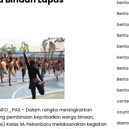
berita
Berita
berit
Berit
berit
berit
Berit
Berit
berit
cente
 INFO_PAS – Dalam rangka meningkatkan
counte
ng pembinaan kepribadian warga binaan,
daera
) Kelas IIA Pekanbaru melaksanakan kegiatan