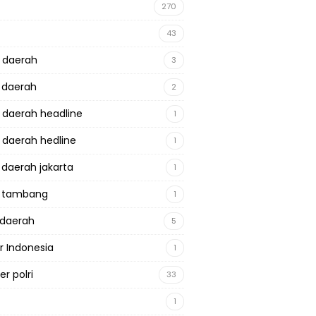
270
43
a daerah
3
a daerah
2
a daerah headline
1
a daerah hedline
1
a daerah jakarta
1
a tambang
1
adaerah
5
r Indonesia
1
r polri
33
1