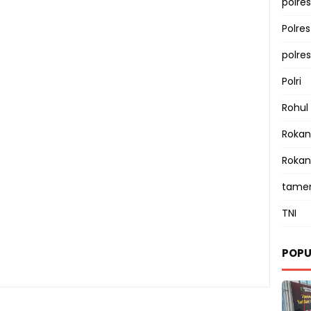
polres
Polre
polre
Polri
Rohul
Rokan 
Rokan
tamen
TNI
POPU