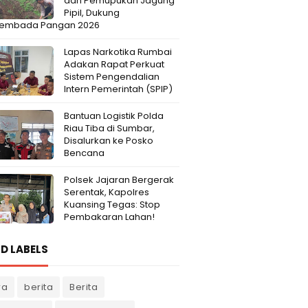
dan Pemupukan Jagung
Pipil, Dukung
embada Pangan 2026
Lapas Narkotika Rumbai
Adakan Rapat Perkuat
Sistem Pengendalian
Intern Pemerintah (SPIP)
Bantuan Logistik Polda
Riau Tiba di Sumbar,
Disalurkan ke Posko
Bencana
Polsek Jajaran Bergerak
Serentak, Kapolres
Kuansing Tegas: Stop
Pembakaran Lahan!
D LABELS
ra
berita
Berita