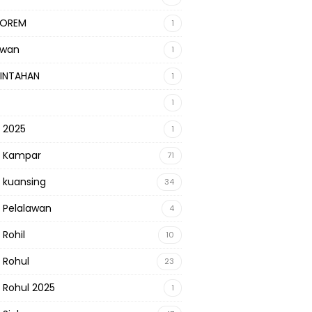
KOREM
1
awan
1
INTAHAN
1
1
s 2025
1
s Kampar
71
s kuansing
34
s Pelalawan
4
 Rohil
10
s Rohul
23
s Rohul 2025
1