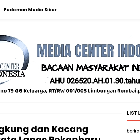
Pedoman Media Siber
LIST 
ngkung dan Kacang
berira
yata Lapas Pekanbaru