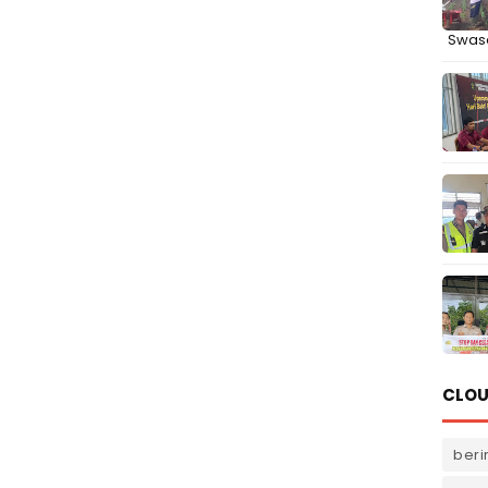
Swas
CLOU
beri