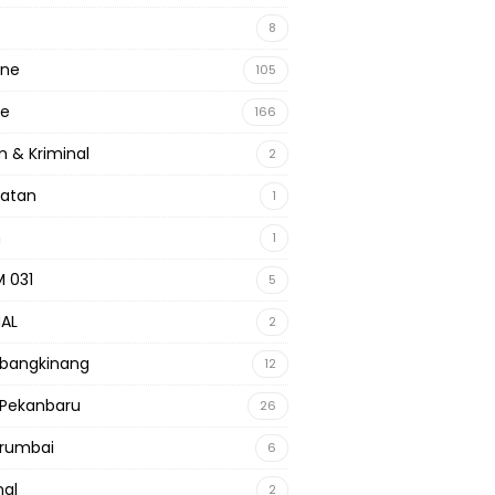
8
ine
105
ne
166
 & Kriminal
2
hatan
1
m
1
 031
5
NAL
2
 bangkinang
12
 Pekanbaru
26
 rumbai
6
nal
2