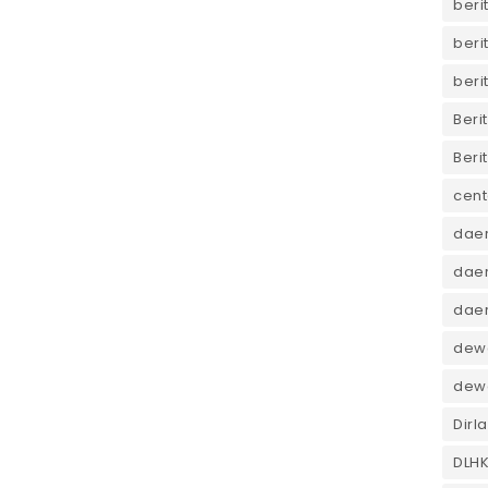
beri
beri
beri
Beri
Beri
cent
dae
daer
dae
dewa
dew
Dirl
DLH