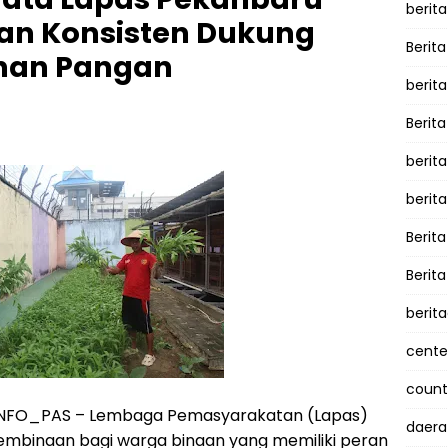
berita
dan Konsisten Dukung
Berita
nan Pangan
berit
Berit
berit
berit
Berit
Berit
berit
cente
counte
 INFO_PAS – Lembaga Pemasyarakatan (Lapas)
daera
mbinaan bagi warga binaan yang memiliki peran