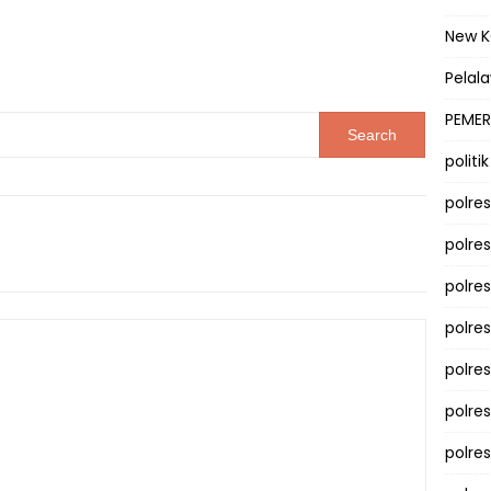
New 
Pelal
PEMER
politik
polre
polre
polre
polre
polres
polre
polre