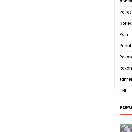
polres
Polre
polre
Polri
Rohul
Rokan 
Rokan
tamen
TNI
POPU