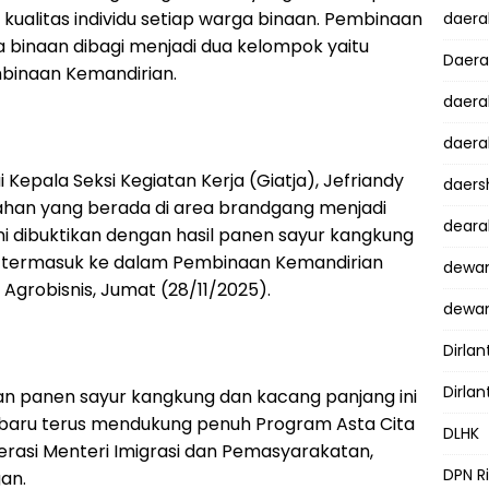
kualitas individu setiap warga binaan. Pembinaan
daer
 binaan dibagi menjadi dua kelompok yaitu
Daer
binaan Kemandirian.
daera
daera
 Kepala Seksi Kegiatan Kerja (Giatja), Jefriandy
daers
han yang berada di area brandgang menjadi
dear
Ini dibuktikan dengan hasil panen sayur kangkung
ni termasuk ke dalam Pembinaan Kemandirian
dewan
Agrobisnis, Jumat (28/11/2025).
dewan
Dirlan
Dirlan
 panen sayur kangkung dan kacang panjang ini
nbaru terus mendukung penuh Program Asta Cita
DLHK
erasi Menteri Imigrasi dan Pemasyarakatan,
DPN R
an.