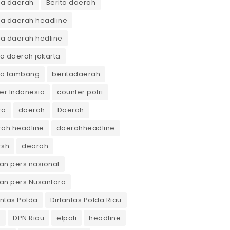
ta daerah
Berita daerah
ta daerah headline
ta daerah hedline
ta daerah jakarta
ta tambang
beritadaerah
er Indonesia
counter polri
ra
daerah
Daerah
ah headline
daerahheadline
rsh
dearah
n pers nasional
an pers Nusantara
antas Polda
Dirlantas Polda Riau
K
DPN Riau
elpali
headline