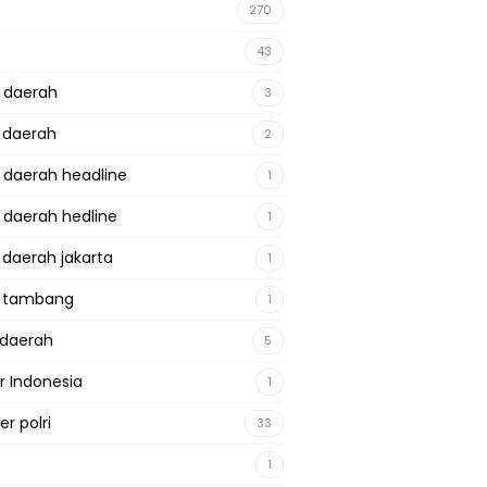
270
43
a daerah
3
a daerah
2
a daerah headline
1
a daerah hedline
1
a daerah jakarta
1
a tambang
1
adaerah
5
r Indonesia
1
r polri
33
1