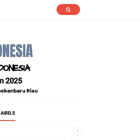
LABELS
1