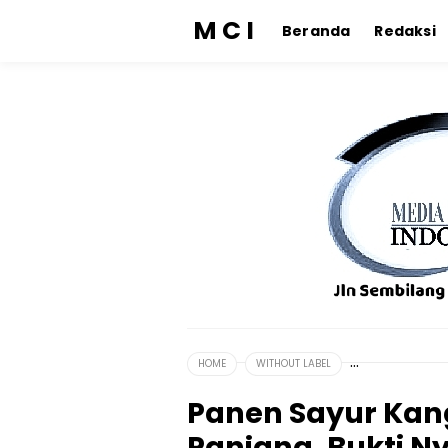
M C I
Beranda
Redaksi
HOME
WITHOUT LABEL
Panen Sayur Ka
Panjang, Bukti N