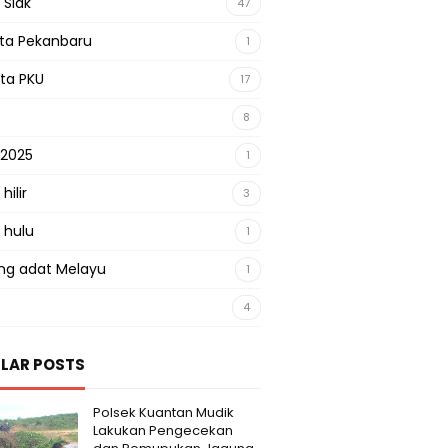
 Siak
47
sta Pekanbaru
1
sta PKU
17
8
 2025
1
hilir
3
 hulu
1
g adat Melayu
1
4
LAR POSTS
Polsek Kuantan Mudik
Lakukan Pengecekan