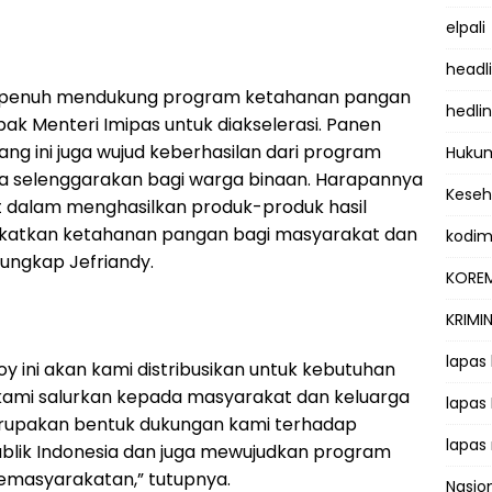
elpali
headl
 penuh mendukung program ketahanan pangan
hedli
ak Menteri Imipas untuk diakselerasi. Panen
ng ini juga wujud keberhasilan dari program
Hukum
a selenggarakan bagi warga binaan. Harapannya
Kese
 dalam menghasilkan produk-produk hasil
gkatkan ketahanan pangan bagi masyarakat dan
kodi
ungkap Jefriandy.
KOREM
KRIMI
lapas
oy ini akan kami distribusikan untuk kebutuhan
kami salurkan kepada masyarakat dan keluarga
lapas
rupakan bentuk dukungan kami terhadap
lapas
ublik Indonesia dan juga mewujudkan program
Pemasyarakatan,” tutupnya.
Nasio