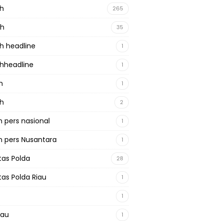
ah
265
ah
35
h headline
1
hheadline
1
h
1
ah
2
 pers nasional
1
 pers Nusantara
1
tas Polda
28
tas Polda Riau
1
1
iau
1