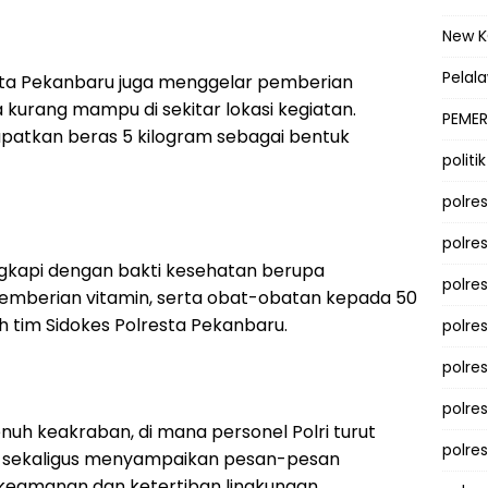
New 
Pelal
sta Pekanbaru juga menggelar pemberian
kurang mampu di sekitar lokasi kegiatan.
PEMER
atkan beras 5 kilogram sebagai bentuk
politik
polre
polre
engkapi dengan bakti kesehatan berupa
polre
pemberian vitamin, serta obat-obatan kepada 50
h tim Sidokes Polresta Pekanbaru.
polre
polres
polre
uh keakraban, di mana personel Polri turut
polre
t sekaligus menyampaikan pesan-pesan
eamanan dan ketertiban lingkungan.