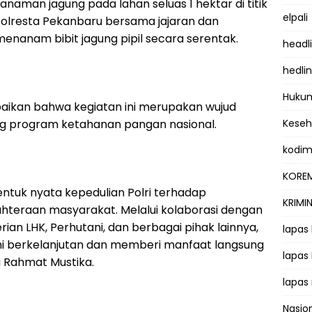
anaman jagung pada lahan seluas 1 hektar di titik
elpali
apolresta Pekanbaru bersama jajaran dan
enanam bibit jagung pipil secara serentak.
headl
hedli
Hukum
ikan bahwa kegiatan ini merupakan wujud
g program ketahanan pangan nasional.
Kese
kodi
KOREM
ntuk nyata kepedulian Polri terhadap
KRIMI
hteraan masyarakat. Melalui kolaborasi dengan
an LHK, Perhutani, dan berbagai pihak lainnya,
lapas
ini berkelanjutan dan memberi manfaat langsung
lapas
i Rahmat Mustika.
lapas
Nasio