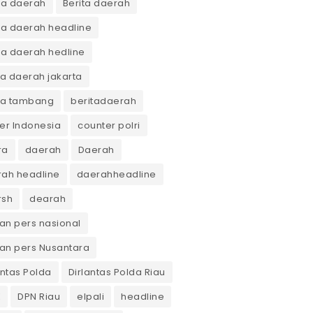
ta daerah
Berita daerah
ta daerah headline
ta daerah hedline
ta daerah jakarta
ta tambang
beritadaerah
er Indonesia
counter polri
ra
daerah
Daerah
ah headline
daerahheadline
rsh
dearah
n pers nasional
an pers Nusantara
antas Polda
Dirlantas Polda Riau
K
DPN Riau
elpali
headline