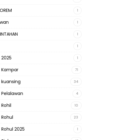
KOREM
1
awan
1
INTAHAN
1
1
s 2025
1
s Kampar
71
s kuansing
34
s Pelalawan
4
 Rohil
10
s Rohul
23
s Rohul 2025
1