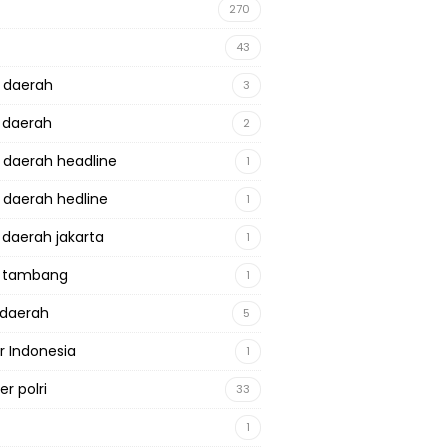
270
43
a daerah
3
a daerah
2
a daerah headline
1
a daerah hedline
1
a daerah jakarta
1
a tambang
1
adaerah
5
r Indonesia
1
r polri
33
1