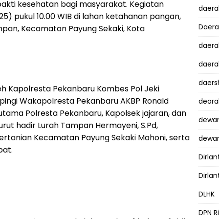
akti kesehatan bagi masyarakat. Kegiatan
daer
5) pukul 10.00 WIB di lahan ketahanan pangan,
Daer
ampan, Kecamatan Payung Sekaki, Kota
daera
daera
daers
leh Kapolresta Pekanbaru Kombes Pol Jeki
dampingi Wakapolresta Pekanbaru AKBP Ronald
dear
t utama Polresta Pekanbaru, Kapolsek jajaran, dan
dewan
urut hadir Lurah Tampan Hermayeni, S.Pd,
ertanian Kecamatan Payung Sekaki Mahoni, serta
dewan
at.
Dirlan
Dirlan
DLHK
DPN R