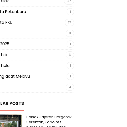
 Siak
47
sta Pekanbaru
1
sta PKU
17
8
 2025
1
hilir
3
 hulu
1
g adat Melayu
1
4
LAR POSTS
Polsek Jajaran Bergerak
Serentak, Kapolres