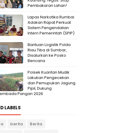
Kuansing Tegas: Stop
Pembakaran Lahan!
Lapas Narkotika Rumbai
Adakan Rapat Perkuat
Sistem Pengendalian
Intern Pemerintah (SPIP)
Bantuan Logistik Polda
Riau Tiba di Sumbar,
Disalurkan ke Posko
Bencana
Polsek Kuantan Mudik
Lakukan Pengecekan
dan Pemupukan Jagung
Pipil, Dukung
embada Pangan 2026
D LABELS
ra
berita
Berita