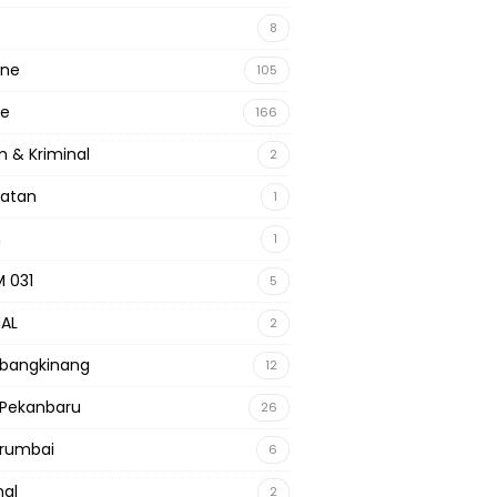
8
ine
105
ne
166
 & Kriminal
2
hatan
1
m
1
 031
5
NAL
2
 bangkinang
12
 Pekanbaru
26
 rumbai
6
nal
2