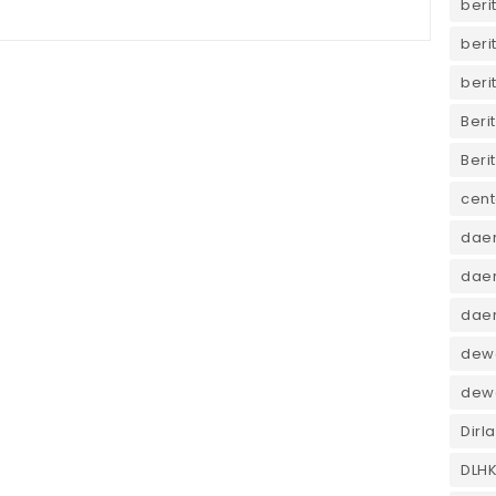
beri
beri
beri
Beri
Beri
cent
dae
daer
dae
dewa
dew
Dirl
DLH