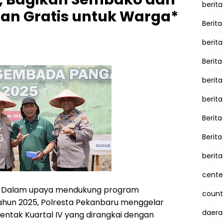
berita
an Gratis untuk Warga*
Berita
berit
Berit
berit
berit
Berit
Berit
berit
cente
 Dalam upaya mendukung program
counte
hun 2025, Polresta Pekanbaru menggelar
daera
ntak Kuartal IV yang dirangkai dengan