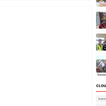
Swas
CLOU
beri