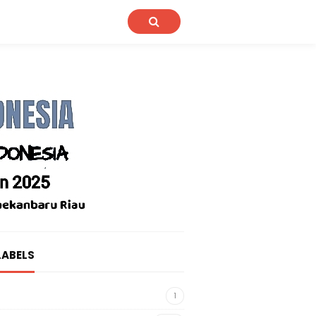
LABELS
1