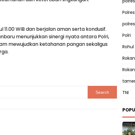
polres
Polre
polre
l 11.00 WIB dan berjalan aman serta kondusif.
Polri
kanbaru menunjukkan sinergi nyata antara Polri,
lam mewujudkan ketahanan pangan sekaligus
Rohul
rga.
Rokan 
Rokan
tamen
TNI
POPU