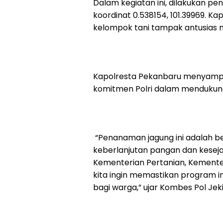
Dalam kegiatan ini, dilakukan pen
koordinat 0.538154, 101.39969. K
kelompok tani tampak antusias m
Kapolresta Pekanbaru menyampa
komitmen Polri dalam mendukun
“Penanaman jagung ini adalah be
keberlanjutan pangan dan keseja
Kementerian Pertanian, Kementeri
kita ingin memastikan program 
bagi warga,” ujar Kombes Pol Jek