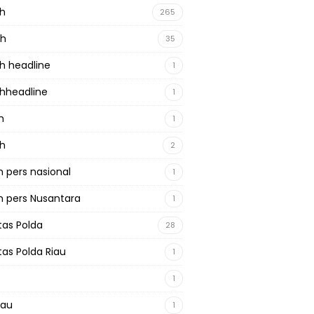
ah
265
ah
35
h headline
1
hheadline
1
h
1
ah
2
 pers nasional
1
 pers Nusantara
1
tas Polda
28
tas Polda Riau
1
1
iau
1