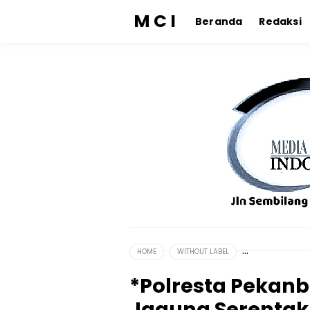
M C I
Beranda
Redaksi
HOME
WITHOUT LABEL
*Polresta Pekan
Jagung Serentak