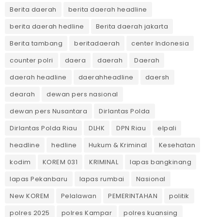
Berita daerah
berita daerah headline
berita daerah hedline
Berita daerah jakarta
Berita tambang
beritadaerah
center Indonesia
counter polri
daera
daerah
Daerah
daerah headline
daerahheadline
daersh
dearah
dewan pers nasional
dewan pers Nusantara
Dirlantas Polda
Dirlantas Polda Riau
DLHK
DPN Riau
elpali
headline
hedline
Hukum & Kriminal
Kesehatan
kodim
KOREM 031
KRIMINAL
lapas bangkinang
lapas Pekanbaru
lapas rumbai
Nasional
New KOREM
Pelalawan
PEMERINTAHAN
politik
polres 2025
polres Kampar
polres kuansing