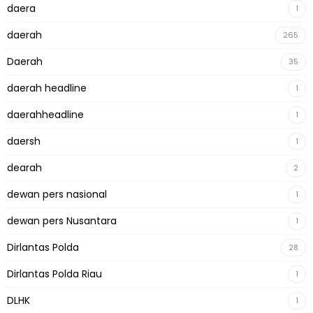
daera
1
daerah
265
Daerah
35
daerah headline
1
daerahheadline
1
daersh
1
dearah
2
dewan pers nasional
1
dewan pers Nusantara
1
Dirlantas Polda
28
Dirlantas Polda Riau
1
DLHK
1