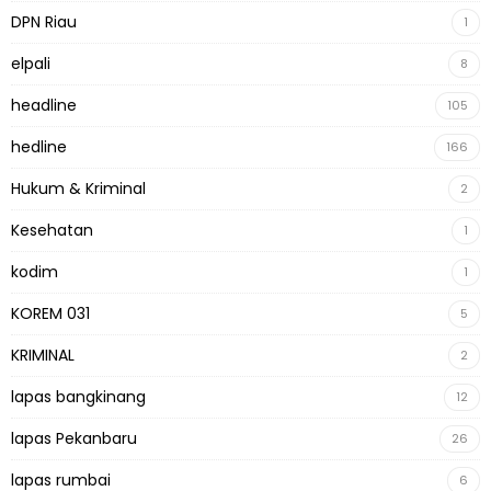
DPN Riau
1
elpali
8
headline
105
hedline
166
Hukum & Kriminal
2
Kesehatan
1
kodim
1
KOREM 031
5
KRIMINAL
2
lapas bangkinang
12
lapas Pekanbaru
26
lapas rumbai
6