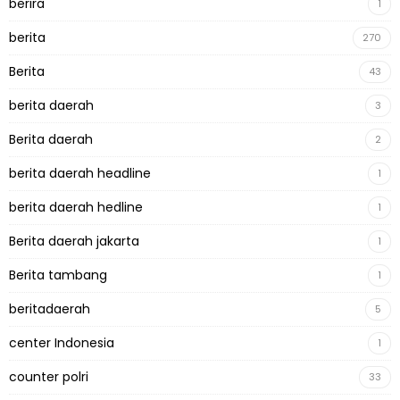
berira
1
berita
270
Berita
43
berita daerah
3
Berita daerah
2
berita daerah headline
1
berita daerah hedline
1
Berita daerah jakarta
1
Berita tambang
1
beritadaerah
5
center Indonesia
1
counter polri
33